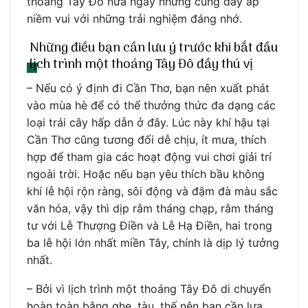
thoáng Tây Đô nửa ngày nhưng cũng đầy ắp
niềm vui với những trải nghiệm đáng nhớ.
Những điều bạn cần lưu ý trước khi bắt đầu
lịch trình một thoáng Tây Đô đầy thú vị
– Nếu có ý định đi Cần Thơ, bạn nên xuất phát
vào mùa hè để có thể thưởng thức đa dạng các
loại trái cây hấp dẫn ở đây. Lúc này khí hậu tại
Cần Thơ cũng tương đối dễ chịu, ít mưa, thích
hợp để tham gia các hoạt động vui chơi giải trí
ngoài trời. Hoặc nếu bạn yêu thích bầu không
khí lễ hội rộn ràng, sôi động và đậm đà màu sắc
văn hóa, vậy thì dịp rằm tháng chạp, rằm tháng
tư với Lễ Thượng Điền và Lễ Hạ Điền, hai trong
ba lễ hội lớn nhất miền Tây, chính là dịp lý tưởng
nhất.
– Bởi vì lịch trình một thoáng Tây Đô di chuyển
hoàn toàn bằng ghe, tàu, thế nên bạn cần lựa