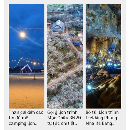
Châu 2N1Đ cực
1 ngày
ngày hè
chi tiết
Thân gửi đến các
Gợi ý lịch trình
Bỏ túi Lịch trình
tín đồ mê
Mộc Châu 3N2Đ
trekking Phong
camping lịch
tự túc chi tiết
Nha Kẻ Bàng
trình cắm trại
nhất
3N2Đ cực chi tiết