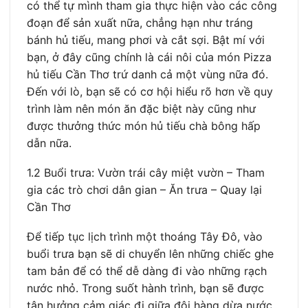
có thể tự mình tham gia thực hiện vào các công
đoạn để sản xuất nữa, chẳng hạn như tráng
bánh hủ tiếu, mang phơi và cắt sợi. Bật mí với
bạn, ở đây cũng chính là cái nôi của món Pizza
hủ tiếu Cần Thơ trứ danh cả một vùng nữa đó.
Đến với lò, bạn sẽ có cơ hội hiểu rõ hơn về quy
trình làm nên món ăn đặc biệt này cũng như
được thưởng thức món hủ tiếu chà bông hấp
dẫn nữa.
1.2 Buổi trưa: Vườn trái cây miệt vườn – Tham
gia các trò chơi dân gian – Ăn trưa – Quay lại
Cần Thơ
Để tiếp tục lịch trình một thoáng Tây Đô, vào
buổi trưa bạn sẽ di chuyển lên những chiếc ghe
tam bản để có thể dễ dàng đi vào những rạch
nước nhỏ. Trong suốt hành trình, bạn sẽ được
tận hưởng cảm giác đi giữa đôi hàng dừa nước,