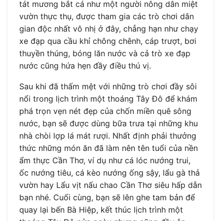
tát mương bắt cá như một người nông dân miệt
vườn thực thụ, được tham gia các trò chơi dân
gian độc nhất vô nhị ở đây, chẳng hạn như chạy
xe đạp qua cầu khỉ chông chênh, cáp trượt, bơi
thuyền thúng, bóng lăn nước và cả trò xe đạp
nước cũng hứa hẹn đầy điều thú vị.
Sau khi đã thấm mệt với những trò chơi đầy sôi
nổi trong lịch trình một thoáng Tây Đô để khám
phá trọn vẹn nét đẹp của chốn miền quê sông
nước, bạn sẽ được dùng bữa trưa tại những khu
nhà chòi lợp lá mát rượi. Nhất định phải thưởng
thức những món ăn đã làm nên tên tuổi của nền
ẩm thực Cần Thơ, ví dụ như cá lóc nướng trui,
ốc nướng tiêu, cá kèo nướng ống sậy, lẩu gà thả
vườn hay Lẩu vịt nấu chao Cần Thơ siêu hấp dẫn
bạn nhé. Cuối cùng, bạn sẽ lên ghe tam bản để
quay lại bến Bà Hiệp, kết thúc lịch trình một