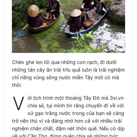
Chèo ghe len lỏi qua những con rạch, đi dưới
những tán cây ăn trái trĩu quả luôn là trải nghiệm
chỉ riêng vùng sông nước miền Tây mới có mà
thôi
V
ới lịch trình một thoáng Tây Đô mà 3vi.vn
chia sẻ, tụi mình tin rằng chuyến đi về với
xứ gạo trắng nước trong của bạn sẽ càng
trở nên thú vị và đáng nhớ hơn cả với nhiều trải
nghiệm chân chất, đậm nét thôn quê. Nếu có dịp
về với Cần Thơ, đừng quên chia sẻ những bức