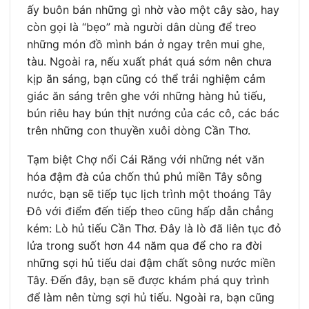
ấy buôn bán những gì nhờ vào một cây sào, hay
còn gọi là “bẹo” mà người dân dùng để treo
những món đồ mình bán ở ngay trên mui ghe,
tàu. Ngoài ra, nếu xuất phát quá sớm nên chưa
kịp ăn sáng, bạn cũng có thể trải nghiệm cảm
giác ăn sáng trên ghe với những hàng hủ tiếu,
bún riêu hay bún thịt nướng của các cô, các bác
trên những con thuyền xuôi dòng Cần Thơ.
Tạm biệt Chợ nổi Cái Răng với những nét văn
hóa đậm đà của chốn thủ phủ miền Tây sông
nước, bạn sẽ tiếp tục lịch trình một thoáng Tây
Đô với điểm đến tiếp theo cũng hấp dẫn chẳng
kém: Lò hủ tiếu Cần Thơ. Đây là lò đã liên tục đỏ
lửa trong suốt hơn 44 năm qua để cho ra đời
những sợi hủ tiếu dai đậm chất sông nước miền
Tây. Đến đây, bạn sẽ được khám phá quy trình
để làm nên từng sợi hủ tiếu. Ngoài ra, bạn cũng