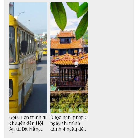
Huế tự túc 2N1Đ
từ 3vi.vn
chi tiết nhất
Gợi ý lịch trình di
Được nghỉ phép 5
chuyển đến Hội
ngày thì mình
An từ Đà Nẵng
dành 4 ngày để
bằng xe bus
đu đưa Lịch