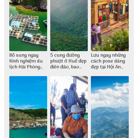
Bổ sung ngay
5 cung đường
Lưu ngay những
Kinh nghiệm du
phượt ở Huế đẹp
cách pose dáng
lịch Hải Phòng
điên đảo, bao
đẹp tại Hội An
2022 mới nhất
phê cho dân xê
cho dân nghiện
dịch
sống ảo