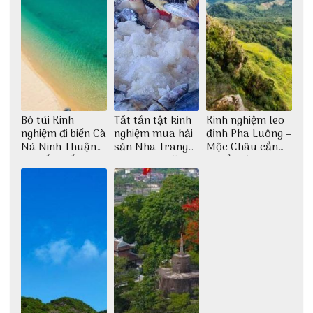
Bỏ túi Kinh
Tất tần tật kinh
Kinh nghiệm leo
nghiệm đi biển Cà
nghiệm mua hải
đỉnh Pha Luông –
Ná Ninh Thuận
sản Nha Trang
Mộc Châu cần
chi tiết nhất
không lo chặt
chuẩn bị những
chém
gì?