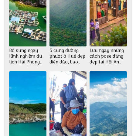
Bổ sung ngay
5 cung đường
Lưu ngay những
Kinh nghiệm du
phượt ở Huế đẹp
cách pose dáng
lịch Hải Phòng
điên đảo, bao
đẹp tại Hội An
2022 mới nhất
phê cho dân xê
cho dân nghiện
dịch
sống ảo