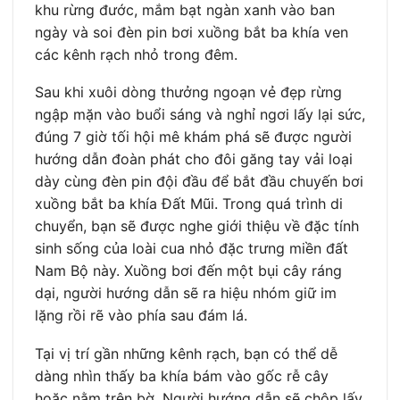
khu rừng đước, mắm bạt ngàn xanh vào ban
ngày và soi đèn pin bơi xuồng bắt ba khía ven
các kênh rạch nhỏ trong đêm.
Sau khi xuôi dòng thưởng ngoạn vẻ đẹp rừng
ngập mặn vào buổi sáng và nghỉ ngơi lấy lại sức,
đúng 7 giờ tối hội mê khám phá sẽ được người
hướng dẫn đoàn phát cho đôi găng tay vải loại
dày cùng đèn pin đội đầu để bắt đầu chuyến bơi
xuồng bắt ba khía Đất Mũi. Trong quá trình di
chuyển, bạn sẽ được nghe giới thiệu về đặc tính
sinh sống của loài cua nhỏ đặc trưng miền đất
Nam Bộ này. Xuồng bơi đến một bụi cây ráng
dại, người hướng dẫn sẽ ra hiệu nhóm giữ im
lặng rồi rẽ vào phía sau đám lá.
Tại vị trí gần những kênh rạch, bạn có thể dễ
dàng nhìn thấy ba khía bám vào gốc rễ cây
hoặc nằm trên bờ. Người hướng dẫn sẽ chộp lấy