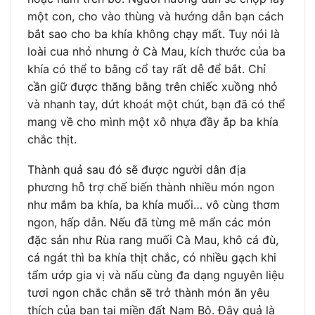
một con, cho vào thùng và hướng dẫn bạn cách
bắt sao cho ba khía không chạy mất. Tuy nói là
loài cua nhỏ nhưng ở Cà Mau, kích thước của ba
khía có thể to bằng cổ tay rất dễ để bắt. Chỉ
cần giữ được thăng bằng trên chiếc xuồng nhỏ
và nhanh tay, dứt khoát một chút, bạn đã có thể
mang về cho mình một xô nhựa đầy ắp ba khía
chắc thịt.
Thành quả sau đó sẽ được người dân địa
phương hỗ trợ chế biến thành nhiều món ngon
như mắm ba khía, ba khía muối… vô cùng thơm
ngon, hấp dẫn. Nếu đã từng mê mẩn các món
đặc sản như Rùa rang muối Cà Mau, khô cá đù,
cá ngát thì ba khía thịt chắc, có nhiều gạch khi
tẩm ướp gia vị và nấu cùng đa dạng nguyên liệu
tươi ngon chắc chắn sẽ trở thành món ăn yêu
thích của bạn tại miền đất Nam Bộ. Đây quả là