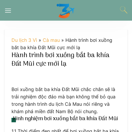
Chuyển
đến
nội
dung
Du lịch 3 Vì
»
Cà mau
»
Hành trình bơi xuồng
bắt ba khía Đất Mũi cực mới lạ
Hành trình bơi xuồng bắt ba khía
Đất Mũi cực mới lạ
Bơi xuồng bắt ba khía Đất Mũi chắc chắn sẽ là
trải nghiệm độc đáo mà bạn không thể bỏ qua
trong hành trình du lịch Cà Mau nói riêng và
khám phá miền đất Nam Bộ nói chung.
Kinh nghiệm bơi xuồng bắt ba khía Đất Mũi
1.1 Thời điểm đẹp nhất để bơi xuồng bắt ba khía