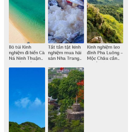
Bỏ túi Kinh
Tất tần tật kinh
Kinh nghiệm leo
nghiệm đi biển Cà
nghiệm mua hải
đỉnh Pha Luông –
Ná Ninh Thuận
sản Nha Trang
Mộc Châu cần
chi tiết nhất
không lo chặt
chuẩn bị những
chém
gì?