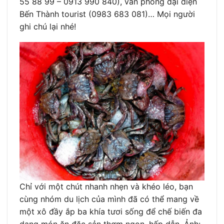
55 88 99 – 0913 990 840), văn phòng đại diện
Bến Thành tourist (0983 683 081)… Mọi người
ghi chú lại nhé!
Chỉ với một chút nhanh nhẹn và khéo léo, bạn
cùng nhóm du lịch của mình đã có thể mang về
một xô đầy ắp ba khía tươi sống để chế biến đa