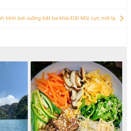
h trình bơi xuồng bắt ba khía Đất Mũi cực mới lạ