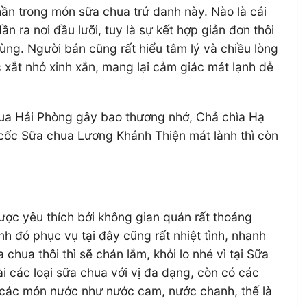
ần trong món sữa chua trứ danh này. Nào là cái
n ra nơi đầu lưỡi, tuy là sự kết hợp giản đơn thôi
ng. Người bán cũng rất hiểu tâm lý và chiều lòng
xắt nhỏ xinh xắn, mang lại cảm giác mát lạnh dễ
cua Hải Phòng gây bao thương nhớ, Chả chìa Hạ
t cốc Sữa chua Lương Khánh Thiện mát lành thì còn
ược yêu thích bởi không gian quán rất thoáng
h đó phục vụ tại đây cũng rất nhiệt tình, nhanh
chua thôi thì sẽ chán lắm, khỏi lo nhé vì tại Sữa
i các loại sữa chua với vị đa dạng, còn có các
ởi các món nước như nước cam, nước chanh, thế là