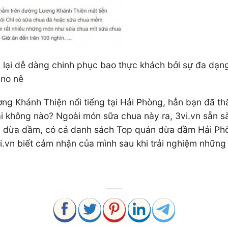
ại dễ dàng chinh phục bao thực khách bởi sự đa dạng t
 no nê
ng Khánh Thiện nổi tiếng tại Hải Phòng, hẳn bạn đã thấ
ải không nào? Ngoài món sữa chua này ra, 3vi.vn sẵn 
 là dừa dầm, có cả danh sách Top quán dừa dầm Hải Ph
vi.vn biết cảm nhận của mình sau khi trải nghiệm nhữn