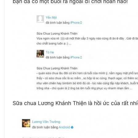
bạn đã có một buổi ra ngoài đi chơi hoàn hảo!
Sữa chua Lương Khánh Thiện là hồi ức của rất nh