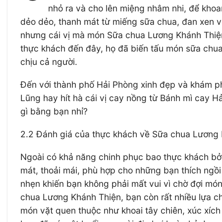
nhỏ ra và cho lên miệng nhâm nhi, để khoa
dẻo dẻo, thanh mát từ miếng sữa chua, đan xen vào
nhưng cái vị mà món Sữa chua Lương Khánh Thiện 
thực khách đến đây, họ đã biến tấu món sữa chua
chịu cả người.
Đến với thành phố Hải Phòng xinh đẹp và khám p
Lũng hay hít hà cái vị cay nồng từ Bánh mì cay H
gì bằng bạn nhỉ?
2.2 Đánh giá của thực khách về Sữa chua Lương
Ngoài có khả năng chinh phục bao thực khách bởi
mát, thoải mái, phù hợp cho những bạn thích ngồi
nhẹn khiến bạn không phải mất vui vì chờ đợi món l
chua Lương Khánh Thiện, bạn còn rất nhiều lựa ch
món vặt quen thuộc như khoai tây chiên, xúc xích