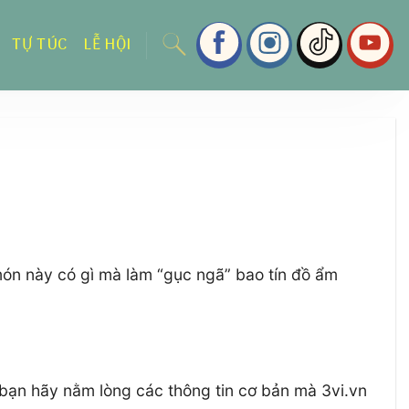
TỰ TÚC
LỄ HỘI
món này có gì mà làm “gục ngã” bao tín đồ ẩm
 bạn hãy nằm lòng các thông tin cơ bản mà 3vi.vn