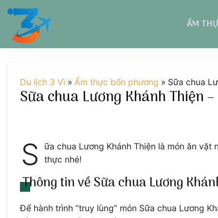
Chuyển
đến
ẨM TH
nội
dung
Du lịch 3 Vì
»
Ẩm thực bốn phương
»
Sữa chua Lư
Sữa chua Lương Khánh Thiện –
S
ữa chua Lương Khánh Thiện là món ăn vặt n
thực nhé!
Thông tin về Sữa chua Lương Khán
Để hành trình “truy lùng” món Sữa chua Lương Kh