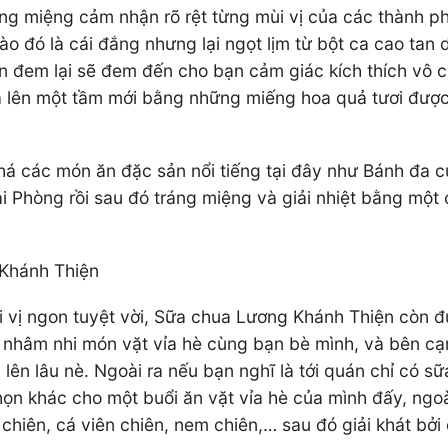
ng miệng cảm nhận rõ rệt từng mùi vị của các thành ph
 đó là cái đắng nhưng lại ngọt lịm từ bột ca cao tan dầ
đem lại sẽ đem đến cho bạn cảm giác kích thích vô cù
 lên một tầm mới bằng những miếng hoa quả tươi được 
há các món ăn đặc sản nổi tiếng tại đây như Bánh đa 
ải Phòng rồi sau đó tráng miệng và giải nhiệt bằng mộ
 Khánh Thiện
 vị ngon tuyệt vời, Sữa chua Lương Khánh Thiện còn đ
 nhâm nhi món vặt vỉa hè cùng bạn bè mình, và bên cạn
ên lâu nè. Ngoài ra nếu bạn nghĩ là tới quán chỉ có sữa 
ọn khác cho một buổi ăn vặt vỉa hè của mình đấy, ngoà
 chiên, cá viên chiên, nem chiên,… sau đó giải khát b