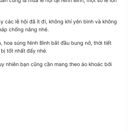
ân cũng là mùa lễ hội tại Ninh Bình, một số lễ lớn
 các lễ hội đã ít đi, không khí yên bình và không
pháp chống nắng nhé.
 hoa súng Ninh Bình bắt đầu bung nở, thời tiết
bị tốt nhất đấy nhé.
tuy nhiên bạn cũng cần mang theo áo khoác bởi