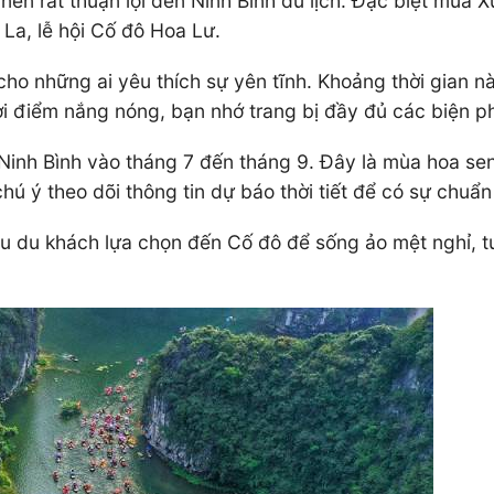
ên rất thuận lợi đến Ninh Bình du lịch. Đặc biệt mùa Xu
n La, lễ hội Cố đô Hoa Lư.
ho những ai yêu thích sự yên tĩnh. Khoảng thời gian này
ời điểm nắng nóng, bạn nhớ trang bị đầy đủ các biện 
Ninh Bình vào tháng 7 đến tháng 9. Đây là mùa hoa sen,
 ý theo dõi thông tin dự báo thời tiết để có sự chuẩn 
iều du khách lựa chọn đến Cố đô để sống ảo mệt nghỉ, 