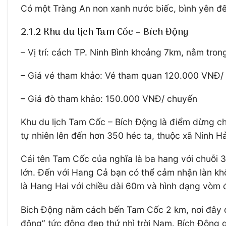
Có một Tràng An non xanh nước biếc, bình yên đế
2.1.2 Khu du lịch Tam Cốc – Bích Động
– Vị trí: cách TP. Ninh Bình khoảng 7km, nằm tron
– Giá vé tham khảo: Vé tham quan 120.000 VNĐ/ 
– Giá đò tham khảo: 150.000 VNĐ/ chuyến
Khu du lịch Tam Cốc – Bích Động là điểm dừng chân 
tự nhiên lên đến hơn 350 héc ta, thuộc xã Ninh Hả
Cái tên Tam Cốc của nghĩa là ba hang với chuỗi
lớn. Đến với Hang Cả bạn có thể cảm nhận làn kh
là Hang Hai với chiều dài 60m và hình dạng vòm đ
Bích Động nằm cách bến Tam Cốc 2 km, nơi đây c
động” tức động đẹp thứ nhì trời Nam. Bích Động