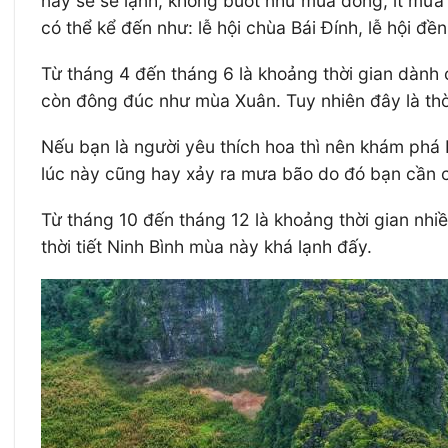
này sẽ se lạnh, không buốt như mùa đông, ít mưa n
có thể kể đến như: lễ hội chùa Bái Đính, lễ hội đề
Từ tháng 4 đến tháng 6 là khoảng thời gian dành c
còn đông đúc như mùa Xuân. Tuy nhiên đây là th
Nếu bạn là người yêu thích hoa thì nên khám phá 
lúc này cũng hay xảy ra mưa bão do đó bạn cần chú
Từ tháng 10 đến tháng 12 là khoảng thời gian nh
thời tiết Ninh Bình mùa này khá lạnh đấy.