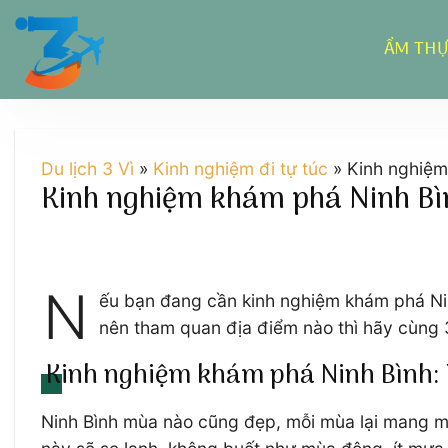
Chuyển
đến
ẨM TH
nội
dung
Du lịch 3 Vì
»
Kinh nghiệm đi tự túc
»
Kinh nghiệm
Kinh nghiệm khám phá Ninh Bìn
N
ếu bạn đang cần kinh nghiệm khám phá Ninh
nên tham quan địa điểm nào thì hãy cùng 3v
Kinh nghiệm khám phá Ninh Bình: 
Ninh Bình mùa nào cũng đẹp, mỗi mùa lại mang một