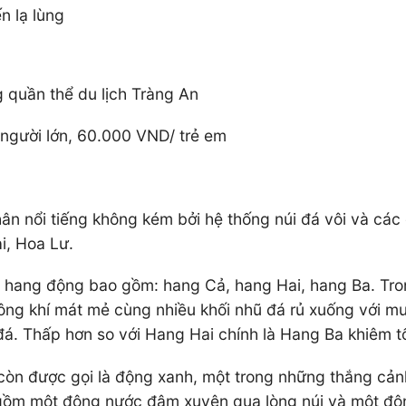
n lạ lùng
g quần thể du lịch Tràng An
người lớn, 60.000 VND/ trẻ em
nổi tiếng không kém bởi hệ thống núi đá vôi và các di t
i, Hoa Lư.
 3 hang động bao gồm: hang Cả, hang Hai, hang Ba. Tr
ông khí mát mẻ cùng nhiều khối nhũ đá rủ xuống với m
á. Thấp hơn so với Hang Hai chính là Hang Ba khiêm t
òn được gọi là động xanh, một trong những thắng cản
 gồm một động nước đâm xuyên qua lòng núi và một độn