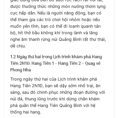
được thưởng thức những món nướng thơm lựng
cực hấp dẫn. Nếu là người năng động, bạn có
thể tham gia các trò chơi hội nhóm hoặc nếu
muốn yên tĩnh, bạn có thể đi loanh quanh tản
bộ, hít thở bầu không khí trong lành và lắng
nghe âm thanh rừng núi Quảng Bình rất thư thái,
dễ chịu.
1.2 Ngày thứ hai trong Lịch trình khám phá Hang
Tiên 2N1Đ: Hang Tiên 1 – Hang Tiên 2 – Quay về
Phong Nha
Trong ngày thứ hai của Lịch trình khám phá
Hang Tiên 2N1Đ, bạn sẽ dậy sớm nhổ trại, ăn
sáng, sau đó chinh phục những đoạn đường với
núi đá, thung lũng trước khi dừng chân khám
phá quần thể Hang Tiên Quảng Bình với hệ
thống hai hang.