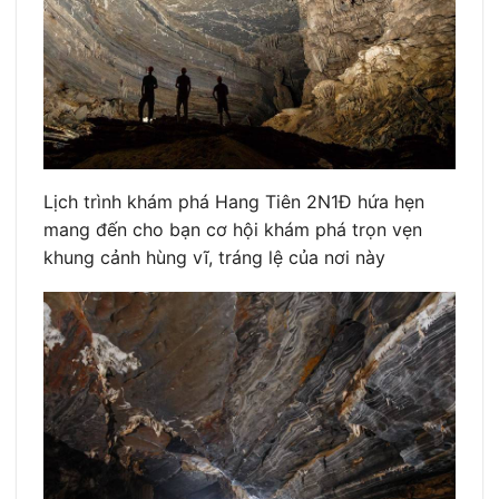
Lịch trình khám phá Hang Tiên 2N1Đ hứa hẹn
mang đến cho bạn cơ hội khám phá trọn vẹn
khung cảnh hùng vĩ, tráng lệ của nơi này