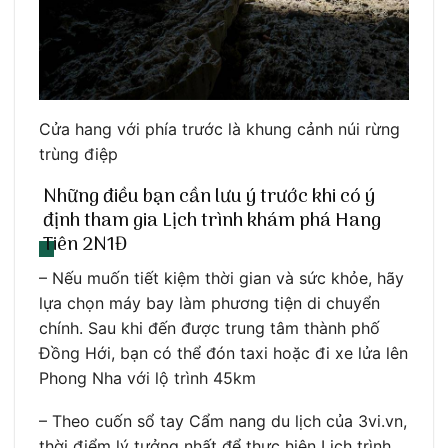
Cửa hang với phía trước là khung cảnh núi rừng
trùng điệp
Những điều bạn cần lưu ý trước khi có ý
định tham gia Lịch trình khám phá Hang
Tiên 2N1Đ
– Nếu muốn tiết kiệm thời gian và sức khỏe, hãy
lựa chọn máy bay làm phương tiện di chuyển
chính. Sau khi đến được trung tâm thành phố
Đồng Hới, bạn có thể đón taxi hoặc đi xe lửa lên
Phong Nha với lộ trình 45km
– Theo cuốn sổ tay Cẩm nang du lịch của 3vi.vn,
thời điểm lý tưởng nhất để thực hiện Lịch trình