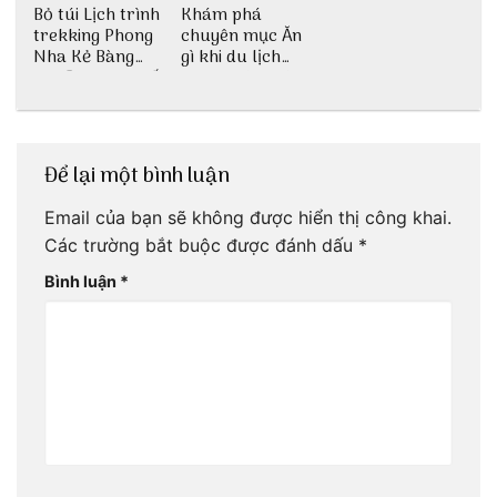
Bỏ túi Lịch trình
Khám phá
trekking Phong
chuyên mục Ăn
Nha Kẻ Bàng
gì khi du lịch
3N2Đ cực chi tiết
Quảng Bình cùng
từ 3vi.vn
3vi.vn
Để lại một bình luận
Email của bạn sẽ không được hiển thị công khai.
Các trường bắt buộc được đánh dấu
*
Bình luận
*