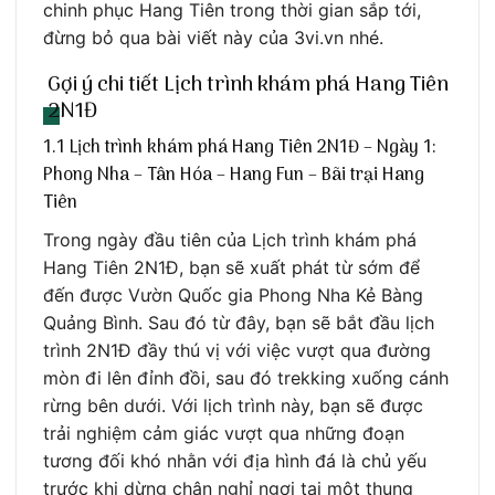
chinh phục Hang Tiên trong thời gian sắp tới,
đừng bỏ qua bài viết này của 3vi.vn nhé.
Gợi ý chi tiết Lịch trình khám phá Hang Tiên
2N1Đ
1.1 Lịch trình khám phá Hang Tiên 2N1Đ – Ngày 1:
Phong Nha – Tân Hóa – Hang Fun – Bãi trại Hang
Tiên
Trong ngày đầu tiên của Lịch trình khám phá
Hang Tiên 2N1Đ, bạn sẽ xuất phát từ sớm để
đến được Vườn Quốc gia Phong Nha Kẻ Bàng
Quảng Bình. Sau đó từ đây, bạn sẽ bắt đầu lịch
trình 2N1Đ đầy thú vị với việc vượt qua đường
mòn đi lên đỉnh đồi, sau đó trekking xuống cánh
rừng bên dưới. Với lịch trình này, bạn sẽ được
trải nghiệm cảm giác vượt qua những đoạn
tương đối khó nhằn với địa hình đá là chủ yếu
trước khi dừng chân nghỉ ngơi tại một thung