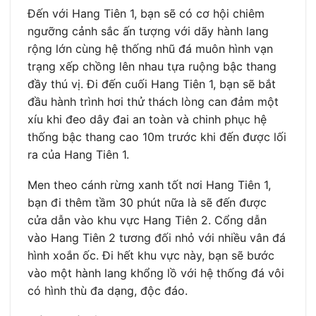
Đến với Hang Tiên 1, bạn sẽ có cơ hội chiêm
ngưỡng cảnh sắc ấn tượng với dãy hành lang
rộng lớn cùng hệ thống nhũ đá muôn hình vạn
trạng xếp chồng lên nhau tựa ruộng bậc thang
đầy thú vị. Đi đến cuối Hang Tiên 1, bạn sẽ bắt
đầu hành trình hơi thử thách lòng can đảm một
xíu khi đeo dây đai an toàn và chinh phục hệ
thống bậc thang cao 10m trước khi đến được lối
ra của Hang Tiên 1.
Men theo cánh rừng xanh tốt nơi Hang Tiên 1,
bạn đi thêm tầm 30 phút nữa là sẽ đến được
cửa dẫn vào khu vực Hang Tiên 2. Cổng dẫn
vào Hang Tiên 2 tương đối nhỏ với nhiều vân đá
hình xoắn ốc. Đi hết khu vực này, bạn sẽ bước
vào một hành lang khổng lồ với hệ thống đá vôi
có hình thù đa dạng, độc đáo.