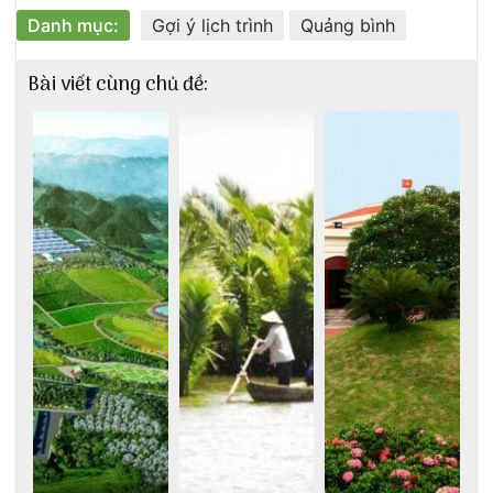
Danh mục:
Gợi ý lịch trình
Quảng bình
Bài viết cùng chủ đề: