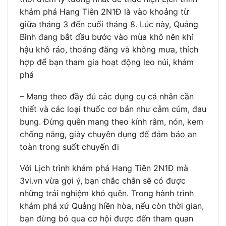
khám phá Hang Tiên 2N1Đ là vào khoảng từ
giữa tháng 3 đến cuối tháng 8. Lúc này, Quảng
Bình đang bắt đầu bước vào mùa khô nên khí
hậu khô ráo, thoáng đãng và không mưa, thích
hợp để bạn tham gia hoạt động leo núi, khám
phá
– Mang theo đầy đủ các dụng cụ cá nhân cần
thiết và các loại thuốc cơ bản như cảm cúm, đau
bụng. Đừng quên mang theo kính râm, nón, kem
chống nắng, giày chuyên dụng để đảm bảo an
toàn trong suốt chuyến đi
Với Lịch trình khám phá Hang Tiên 2N1Đ mà
3vi.vn vừa gợi ý, bạn chắc chắn sẽ có được
những trải nghiệm khó quên. Trong hành trình
khám phá xứ Quảng hiền hòa, nếu còn thời gian,
bạn đừng bỏ qua cơ hội được đến tham quan