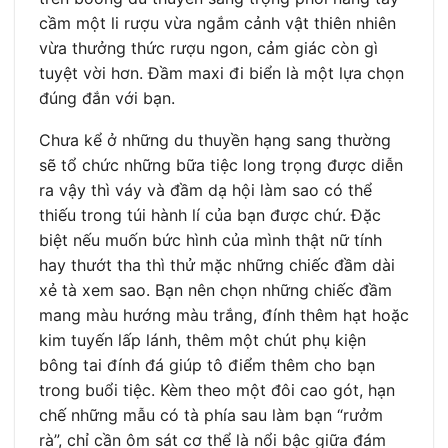
cầm một li rượu vừa ngắm cảnh vật thiên nhiên
vừa thưởng thức rượu ngon, cảm giác còn gì
tuyệt vời hơn. Đầm maxi đi biển là một lựa chọn
đúng đắn với bạn.
Chưa kể ở những du thuyền hạng sang thường
sẽ tổ chức những bữa tiệc long trọng được diễn
ra vậy thì váy và đầm dạ hội làm sao có thể
thiếu trong túi hành lí của bạn được chứ. Đặc
biệt nếu muốn bức hình của mình thật nữ tính
hay thướt tha thì thử mặc những chiếc đầm dài
xẻ tà xem sao. Bạn nên chọn những chiếc đầm
mang màu hướng màu trắng, đính thêm hạt hoặc
kim tuyến lấp lánh, thêm một chút phụ kiện
bông tai đính đá giúp tô điểm thêm cho bạn
trong buổi tiệc. Kèm theo một đôi cao gót, hạn
chế những mẫu có tà phía sau làm bạn “rưởm
rà”, chỉ cần ôm sát cơ thể là nổi bậc giữa đám