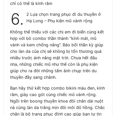
chỉ có thể là kính râm
6.
2 Lựa chọn trang phục đi du thuyền ở
Hạ Long – Phụ kiện mũ vành rộng
Không thể thiếu với các chị em đi biển cùng kết
hợp với bô combo thần thánh “kính mát, mũ
vành và kem chống nắng”. Bảo bối thần kỳ giúp
cho làn da của chị sẽ không bị tổn thương quá
nhiều trước ánh nắng mặt trời. Chưa hết đâu
nha, những chiếc mũ như thế còn là phụ kiện
giúp cho ra đời những tấm ảnh chụp trên du
thuyền đầy sang chảnh.
Bạn hãy thử kết hợp combo bikini màu đen, kính
râm, giày cao gót cùng chiếc mũ vành rộng.
Ngồi trên boong thuyền khoe đôi chân dài nuột
nà cùng làn da trắng mịn đôi môi đỏ hồng. Chắc
chắn là bộ trang phục đỉnh cao giúp bạn tự tin