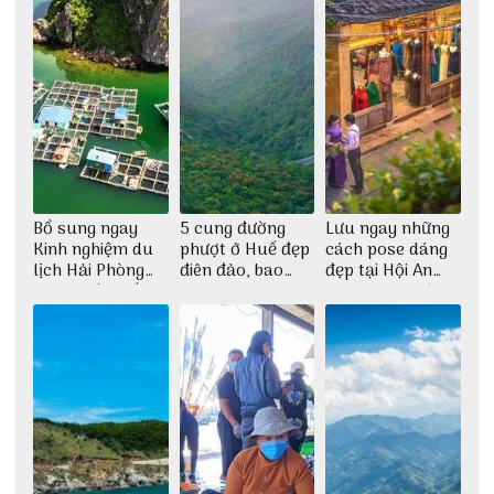
Bổ sung ngay
5 cung đường
Lưu ngay những
Kinh nghiệm du
phượt ở Huế đẹp
cách pose dáng
lịch Hải Phòng
điên đảo, bao
đẹp tại Hội An
2022 mới nhất
phê cho dân xê
cho dân nghiện
dịch
sống ảo