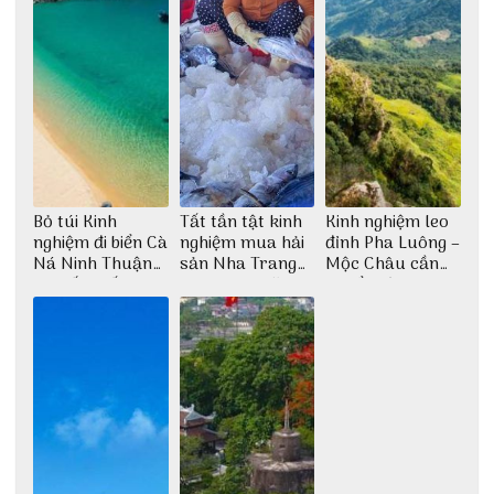
Bỏ túi Kinh
Tất tần tật kinh
Kinh nghiệm leo
nghiệm đi biển Cà
nghiệm mua hải
đỉnh Pha Luông –
Ná Ninh Thuận
sản Nha Trang
Mộc Châu cần
chi tiết nhất
không lo chặt
chuẩn bị những
chém
gì?