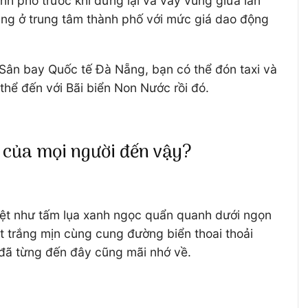
h phố trước khi dừng lại và vẫy vùng giữa làn
hàng ở trung tâm thành phố với mức giá dao động
 Sân bay Quốc tế Đà Nẵng, bạn có thể đón taxi và
 thể đến với Bãi biển Non Nước rồi đó.
ý của mọi người đến vậy?
 hệt như tấm lụa xanh ngọc quẩn quanh dưới ngọn
t trắng mịn cùng cung đường biển thoai thoải
 đã từng đến đây cũng mãi nhớ về.