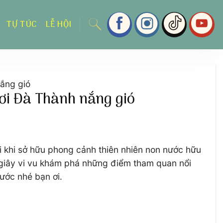
TỰ TÚC
LỄ HỘI
ắng gió
ơi Đà Thành nắng gió
i khi sở hữu phong cảnh thiên nhiên non nước hữu
 giây vi vu khám phá những điểm tham quan nổi
ước nhé bạn ơi.