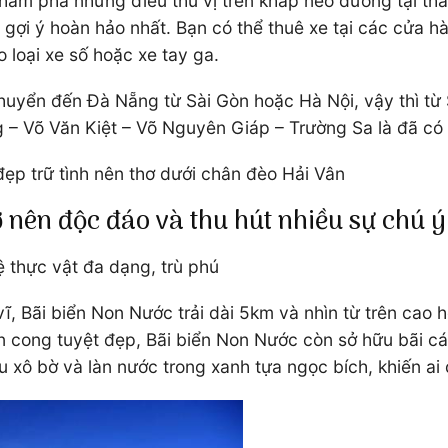
ám phá những điều thú vị trên khắp nẻo đường tại thàn
à gợi ý hoàn hảo nhất. Bạn có thể thuê xe tại các cửa 
loại xe số hoặc xe tay ga.
huyển đến Đà Nẵng từ Sài Gòn hoặc Hà Nội, vậy thì từ
ng – Võ Văn Kiệt – Võ Nguyên Giáp – Trường Sa là đã có
ẹp trữ tình nên thơ dưới chân đèo Hải Vân
ở nên độc đáo và thu hút nhiều sự chú 
 thực vật đa dạng, trù phú
, Bãi biển Non Nước trải dài 5km và nhìn từ trên cao
n cong tuyệt đẹp, Bãi biển Non Nước còn sở hữu bãi cá
xô bờ và làn nước trong xanh tựa ngọc bích, khiến ai