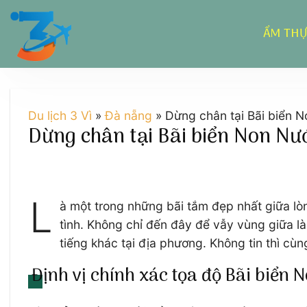
Chuyển
đến
ẨM TH
nội
dung
Du lịch 3 Vì
»
Đà nẵng
»
Dừng chân tại Bãi biển 
Dừng chân tại Bãi biển Non Nư
L
à một trong những bãi tắm đẹp nhất giữa lò
tình. Không chỉ đến đây để vẫy vùng giữa l
tiếng khác tại địa phương. Không tin thì c
Định vị chính xác tọa độ Bãi biển 