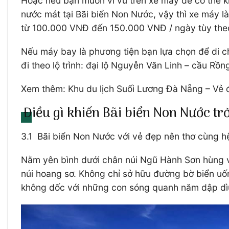
Hoặc nếu bạn muốn vi vu trên xe máy để có thể kh
nước mát tại Bãi biển Non Nước, vậy thì xe máy l
từ 100.000 VNĐ đến 150.000 VNĐ / ngày tùy theo 
Nếu máy bay là phương tiện bạn lựa chọn để di c
đi theo lộ trình: đại lộ Nguyễn Văn Linh – cầu Rồ
Xem thêm: Khu du lịch Suối Lương Đà Nẵng – Vẻ đ
Điều gì khiến Bãi biển Non Nước tr
3.1 Bãi biển Non Nước với vẻ đẹp nên thơ cùng hệ
Nằm yên bình dưới chân núi Ngũ Hành Sơn hùng vĩ
núi hoang sơ. Không chỉ sở hữu đường bờ biển uố
không dốc với những con sóng quanh năm dập dìu 