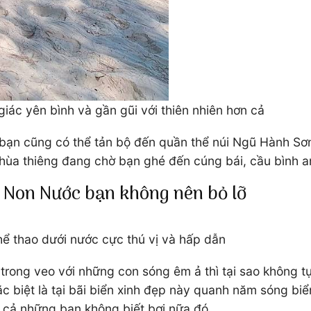
ác yên bình và gần gũi với thiên nhiên hơn cả
bạn cũng có thể tản bộ đến quần thể núi Ngũ Hành Sơn o
ùa thiêng đang chờ bạn ghé đến cúng bái, cầu bình a
ển Non Nước bạn không nên bỏ lỡ
thể thao dưới nước cực thú vị và hấp dẫn
 trong veo với những con sóng êm ả thì tại sao không 
c biệt là tại bãi biển xinh đẹp này quanh năm sóng bi
ể cả những bạn không biết bơi nữa đó.