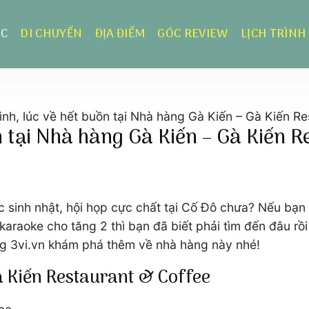
ỰC
DI CHUYỂN
ĐỊA ĐIỂM
GÓC REVIEW
LỊCH TRÌNH
ình, lúc về hết buồn tại Nhà hàng Gà Kiến – Gà Kiến Re
ồn tại Nhà hàng Gà Kiến – Gà Kiến 
c sinh nhật, hội họp cực chất tại Cố Đô chưa? Nếu bạn 
à karaoke cho tăng 2 thì bạn đã biết phải tìm đến đâu r
ng 3vi.vn khám phá thêm về nhà hàng này nhé!
à Kiến Restaurant & Coffee