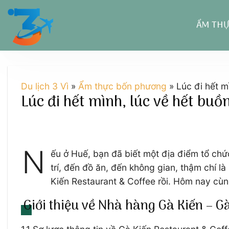
Chuyển
đến
ẨM TH
nội
dung
Du lịch 3 Vì
»
Ẩm thực bốn phương
»
Lúc đi hết m
Lúc đi hết mình, lúc về hết bu
N
ếu ở Huế, bạn đã biết một địa điểm tổ chứ
trí, đến đồ ăn, đến không gian, thậm chí l
Kiến Restaurant & Coffee rồi. Hôm nay cù
Giới thiệu về Nhà hàng Gà Kiến – G