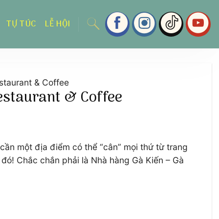
TỰ TÚC
LỄ HỘI
staurant & Coffee
Restaurant & Coffee
cần một địa điểm có thể “cân” mọi thứ từ trang
ồi đó! Chắc chắn phải là Nhà hàng Gà Kiến – Gà