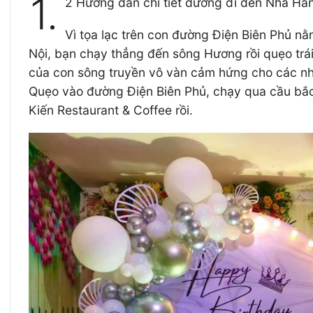
1.
2 Hướng dẫn chi tiết đường đi đến Nhà Hà
Vì tọa lạc trên con đường Điện Biên Phủ n
Nội, bạn chạy thẳng đến sông Hương rồi quẹo trá
của con sông truyền vô vàn cảm hứng cho các nhà
Quẹo vào đường Điện Biên Phủ, chạy qua cầu bắc
Kiến Restaurant & Coffee rồi.