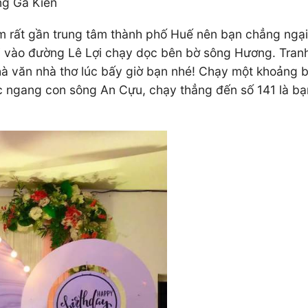
ng Gà Kiến
ằm rất gần trung tâm thành phố Huế nên bạn chẳng ngạ
i vào đường Lê Lợi chạy dọc bên bờ sông Hương. Tranh
 văn nhà thơ lúc bấy giờ bạn nhé! Chạy một khoảng bạ
 ngang con sông An Cựu, chạy thẳng đến số 141 là b