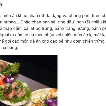
ắt
u món ăn khác nhau rất đa dạng và phong phú được ch
ón nướng… Chắc chắn bạn sẽ “nhẹ đầu” hơn rất nhiều k
gỏi thập cẩm, xa lát bò trứng, bánh tráng nướng, bánh 
 Ngoài ra còn có cả món nhậu với nhiều món ăn lạ mắt lạ
thể gọi các món dễ ăn cho các bé như cơm chiên trứng
 nhà hàng.