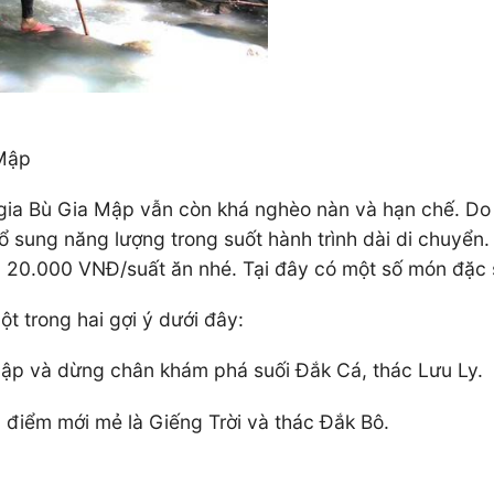
 Mập
 gia Bù Gia Mập vẫn còn khá nghèo nàn và hạn chế. D
 sung năng lượng trong suốt hành trình dài di chuyển
iá 20.000 VNĐ/suất ăn nhé. Tại đây có một số món đặc
t trong hai gợi ý dưới đây:
Mập và dừng chân khám phá suối Đắk Cá, thác Lưu Ly.
a điểm mới mẻ là Giếng Trời và thác Đắk Bô.