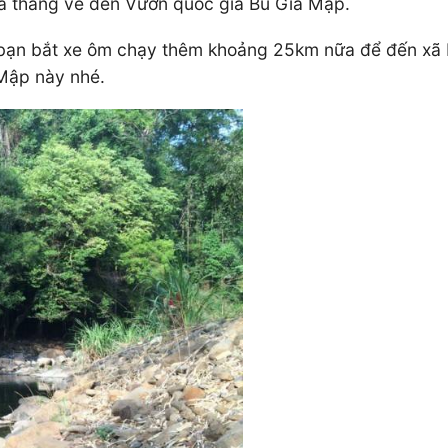
a thẳng vé đến Vườn quốc gia Bù Gia Mập.
 bạn bắt xe ôm chạy thêm khoảng 25km nữa để đến xã 
Mập này nhé.