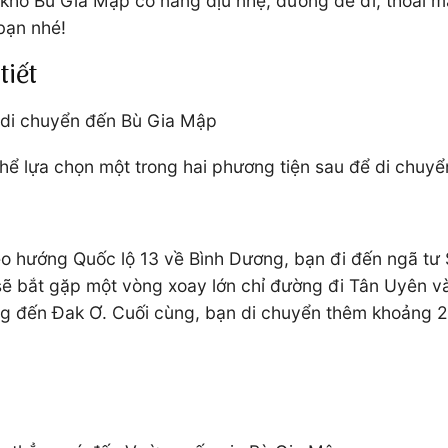
hô Bù Gia Mập có nắng dịu nhẹ, đường dễ đi, thoải mái
bạn nhé!
tiết
 di chuyển đến Bù Gia Mập
hể lựa chọn một trong hai phương tiện sau để di chuy
eo hướng Quốc lộ 13 về Bình Dương, bạn đi đến ngã tư
sẽ bắt gặp một vòng xoay lớn chỉ đường đi Tân Uyên và
ng đến Đak Ơ. Cuối cùng, bạn di chuyển thêm khoảng 2