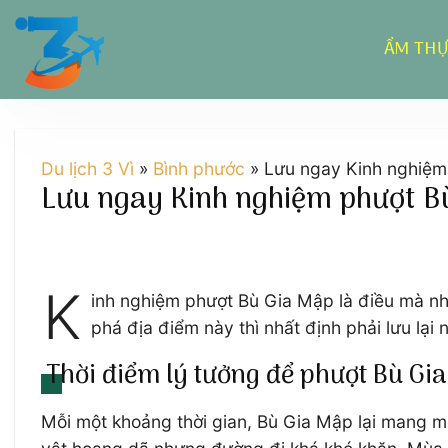
Chuyển
đến
ẨM TH
nội
dung
Du lịch 3 Vì
»
Bình phước
»
Lưu ngay Kinh nghiệm 
Lưu ngay Kinh nghiệm phượt Bù
K
inh nghiệm phượt Bù Gia Mập là điều mà nhi
phá địa điểm này thì nhất định phải lưu lạ
Thời điểm lý tưởng để phượt Bù Gi
Mỗi một khoảng thời gian, Bù Gia Mập lại mang m