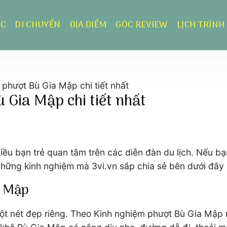
ỰC
DI CHUYỂN
ĐỊA ĐIỂM
GÓC REVIEW
LỊCH TRÌNH
phượt Bù Gia Mập chi tiết nhất
 Gia Mập chi tiết nhất
ều bạn trẻ quan tâm trên các diễn đàn du lịch. Nếu b
i những kinh nghiệm mà 3vi.vn sắp chia sẻ bên dưới đâ
a Mập
ột nét đẹp riêng. Theo Kinh nghiệm phượt Bù Gia Mập