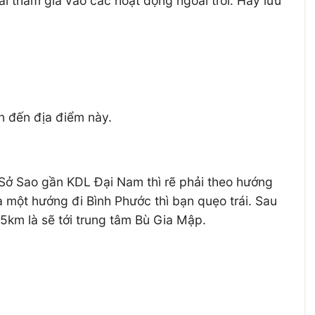
 tham gia vào các hoạt động ngoài trời. Hãy lưu
ển đến địa điểm này.
 Sở Sao gần KDL Đại Nam thì rẽ phải theo hướng
 một hướng đi Bình Phước thì bạn quẹo trái. Sau
5km là sẽ tới trung tâm Bù Gia Mập.