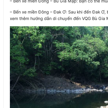
– Bến xe miền Đông – Bù Gia Mập: Bạn có thể mu
– Bến xe miền Đông – Đak Ơ: Sau khi đến Đak Ơ,
xem thêm hướng dẫn di chuyển đến VQG Bù Gia 