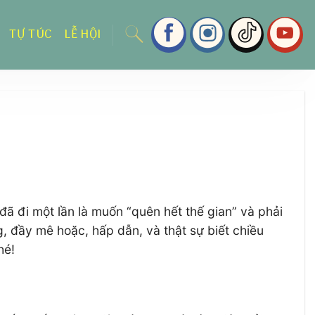
TỰ TÚC
LỄ HỘI
đã đi một lần là muốn “quên hết thế gian” và phải
g, đầy mê hoặc, hấp dẫn, và thật sự biết chiều
hé!