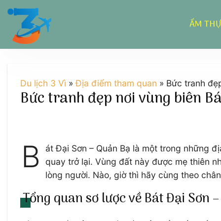
Chuyển
đến
ẨM TH
nội
dung
Du lịch 3 Vì
»
Địa điểm tham quan
»
Bức tranh đẹ
Bức tranh đẹp nơi vùng biên Bá
B
át Đại Sơn – Quản Bạ là một trong những đị
quay trở lại. Vùng đất này được mẹ thiên n
lòng người. Nào, giờ thì hãy cùng theo châ
Tổng quan sơ lược về Bát Đại Sơn 