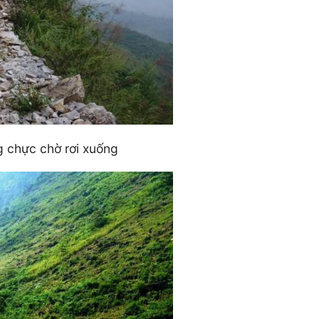
g chực chờ rơi xuống