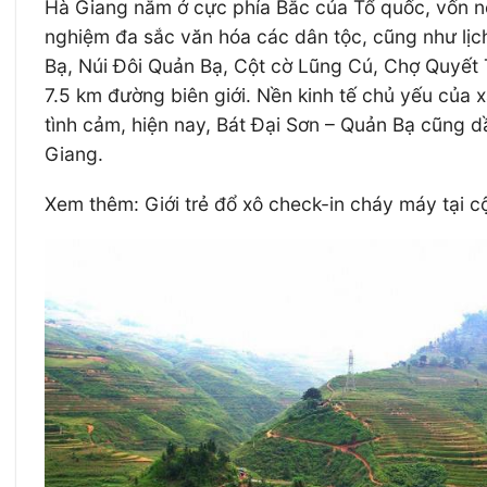
Hà Giang nằm ở cực phía Bắc của Tổ quốc, vốn nổi
nghiệm đa sắc văn hóa các dân tộc, cũng như lịc
Bạ, Núi Đôi Quản Bạ, Cột cờ Lũng Cú, Chợ Quyết T
7.5 km đường biên giới. Nền kinh tế chủ yếu của 
tình cảm, hiện nay, Bát Đại Sơn – Quản Bạ cũng 
Giang.
Xem thêm: Giới trẻ đổ xô check-in cháy máy tại 