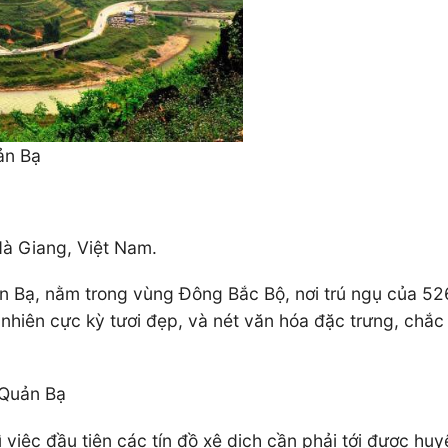
ản Bạ
 Hà Giang, Việt Nam.
n Bạ, nằm trong vùng Đông Bắc Bộ, nơi trú ngụ của 526
iên cực kỳ tươi đẹp, và nét văn hóa đặc trưng, chắc c
 Quản Bạ
 việc đầu tiên các tín đồ xê dịch cần phải tới được hu