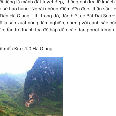
 tiếng là mảnh đất tuyệt đẹp, không chỉ đưa lữ khách 
h sử hào hùng. Ngoài những điểm đến đẹp “thần sầu” c
iến Hà Giang… thì trong đó, đặc biệt có Bát Đại Sơn –
xã là sản xuất nông, lâm nghiệp, nhưng với cảnh sắc hù
dần dần trở thành tọa độ hấp dẫn các dân phượt trong
cột mốc Km số 0 Hà Giang