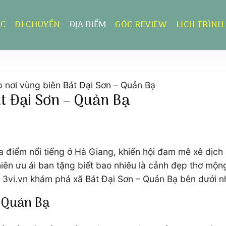
ỰC
DI CHUYỂN
ĐỊA ĐIỂM
GÓC REVIEW
LỊCH TRÌNH
p nơi vùng biên Bát Đại Sơn – Quản Bạ
t Đại Sơn – Quản Bạ
a điểm nổi tiếng ở Hà Giang, khiến hội đam mê xê dịch 
hiên ưu ái ban tặng biết bao nhiêu là cảnh đẹp thơ mộn
n 3vi.vn khám phá xã Bát Đại Sơn – Quản Bạ bên dưới n
– Quản Bạ