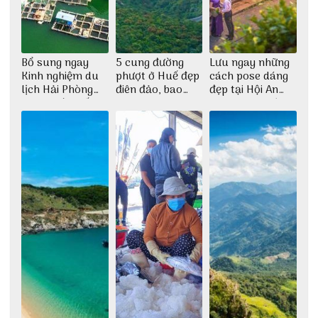
Bổ sung ngay
5 cung đường
Lưu ngay những
Kinh nghiệm du
phượt ở Huế đẹp
cách pose dáng
lịch Hải Phòng
điên đảo, bao
đẹp tại Hội An
2022 mới nhất
phê cho dân xê
cho dân nghiện
dịch
sống ảo