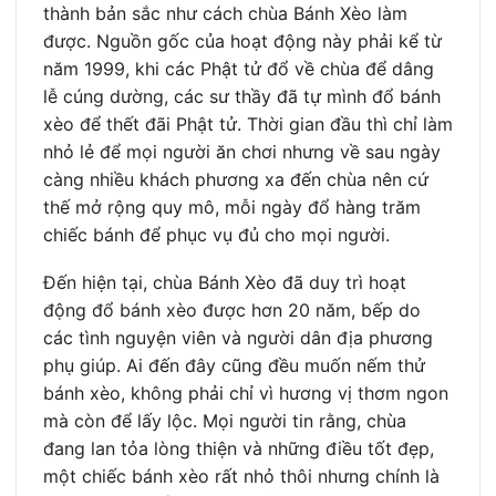
thành bản sắc như cách chùa Bánh Xèo làm
được. Nguồn gốc của hoạt động này phải kể từ
năm 1999, khi các Phật tử đổ về chùa để dâng
lễ cúng dường, các sư thầy đã tự mình đổ bánh
xèo để thết đãi Phật tử. Thời gian đầu thì chỉ làm
nhỏ lẻ để mọi người ăn chơi nhưng về sau ngày
càng nhiều khách phương xa đến chùa nên cứ
thế mở rộng quy mô, mỗi ngày đổ hàng trăm
chiếc bánh để phục vụ đủ cho mọi người.
Đến hiện tại, chùa Bánh Xèo đã duy trì hoạt
động đổ bánh xèo được hơn 20 năm, bếp do
các tình nguyện viên và người dân địa phương
phụ giúp. Ai đến đây cũng đều muốn nếm thử
bánh xèo, không phải chỉ vì hương vị thơm ngon
mà còn để lấy lộc. Mọi người tin rằng, chùa
đang lan tỏa lòng thiện và những điều tốt đẹp,
một chiếc bánh xèo rất nhỏ thôi nhưng chính là