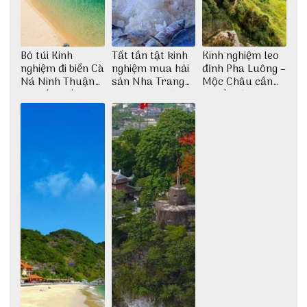
Bỏ túi Kinh
Tất tần tật kinh
Kinh nghiệm leo
nghiệm đi biển Cà
nghiệm mua hải
đỉnh Pha Luông –
Ná Ninh Thuận
sản Nha Trang
Mộc Châu cần
chi tiết nhất
không lo chặt
chuẩn bị những
chém
gì?