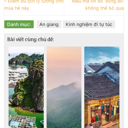
– Điểm du lịch lý tưởng cho
Mau mà tín đồ ‘sống ảo’
mùa hè này
không thể bỏ qua
Danh mục:
An giang
Kinh nghiệm đi tự túc
Bài viết cùng chủ đề: