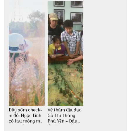
động
đại ngàn
Dậy sớm check-
Về thăm địa đạo
in đồi Ngọc Linh
Gò Thì Thùng
cỏ lau mộng mơ
Phú Yên – Dấu
tại Huế nè bạn
ấn lịch sử còn