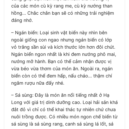
của các món cù kỳ rang me, cù kỳ nướng than
hồng… Chắc chắn bạn sẽ có những trải nghiệm
đáng nhớ.
– Ngán biển: Loại sinh vật biển này nhìn bên
ngoài giống con ngao nhưng ngán biển có lớp
vỏ trắng sần sùi và kích thước lớn hơn đôi chút.
Ngán biển ngon nhất là khi đem nướng phô mai,
nướng mỡ hành. Bạn có thể cảm nhận được vị
vừa béo vừa thơm của món ăn. Ngoài ra, ngán
biển còn có thể đem hấp, nấu cháo… thậm chí
ngâm rượu nữa đấy nhé.
– Sá sùng: Đây là món ăn nổi tiếng nhất ở Hạ
Long với giá trị dinh dưỡng cao. Loại hải sản khá
đắt đỏ vì chỉ có thể khai thác tự nhiên chứ chưa
nuôi trồng được. Có nhiều món ngon chế biến từ
sá sùng là sá sùng rang, canh sá sùng lá lốt, sá