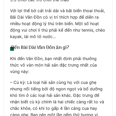
Với lợi thế bờ cát trải dài và bãi biển thoai thoải,
Bãi Dài Vân Đồn có vị trí thích hợp để diễn ra
nhiều hoạt động lý thú trên biển. Một số hoạt
động vui chơi lí thú phải kể đến như tennis, chèo
kayak, lái mô tô nước…
Đến Bãi Dài Vân Đồn ăn gì?
Khi đến Vân Đồn, bạn nhất định phải thưởng
thức vô vàn món hải sản đặc trưng nhất của
vùng này:
– Cù kỳ: Là loại hải sản cùng họ với cua ghẹ
nhưng nổi tiếng bởi độ ngon ngọt và bổ dưỡng
khó tìm ở các loại hải sản khác. Đặc trưng để
nhận biết cù kỳ chính là hai chiếc càng rất to và
chắc khỏe, có khi to gấp 4 lần càng cua hay
càng ghẹ. Bạn nên một lần nếm thử hương vị