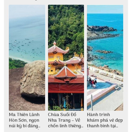
Ma Thiên Lãnh
Chùa Suối Đổ
Hành trình
Hòn Sơn, ngọn
Nha Trang – Về
khám phá vẻ đẹp
núi kỳ bí đáng
chốn linh thiêng
thanh bình tại
khám phá nhất
giữa không gian
Đảo Phú Quý