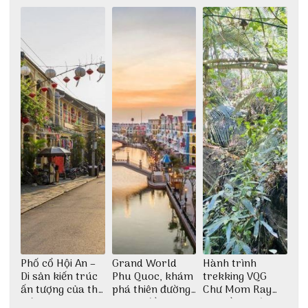
thiền định
Phố cổ Hội An –
Grand World
Hành trình
Di sản kiến trúc
Phu Quoc, khám
trekking VQG
ấn tượng của thế
phá thiên đường
Chư Mom Ray
giới
giải trí đầy sôi
tìm về núi rừng