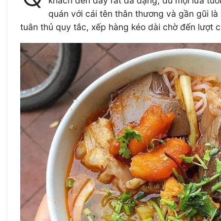
khách đến đây rất đa dạng, đủ mọi lứa tuổi
quán với cái tên thân thương và gần gũi là
tuân thủ quy tắc, xếp hàng kéo dài chờ đến lượt 