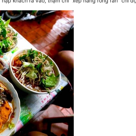
 nập khách ra vào, thậm chí “xếp hàng rồng rắn” chỉ 