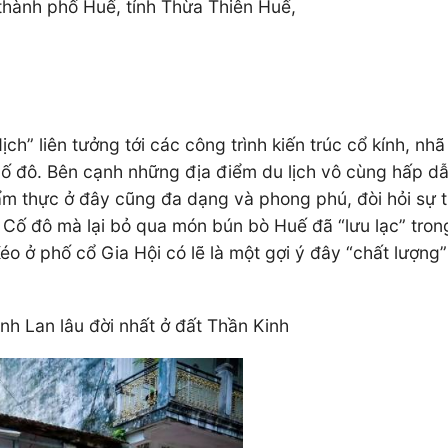
hành phố Huế, tỉnh Thừa Thiên Huế,
dịch” liên tưởng tới các công trình kiến trúc cổ kính, 
ố đô. Bên cạnh những địa điểm du lịch vô cùng hấp dẫn
 ẩm thực ở đây cũng đa dạng và phong phú, đòi hỏi sự ti
 Cố đô mà lại bỏ qua món bún bò Huế đã “lưu lạc” tron
Kéo ở phố cổ Gia Hội có lẽ là một gợi ý đây “chất lượ
nh Lan lâu đời nhất ở đất Thần Kinh