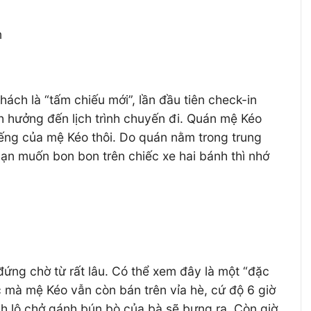
m
hách là “tấm chiếu mới”, lần đầu tiên check-in
h hưởng đến lịch trình chuyến đi. Quán mệ Kéo
iếng của mệ Kéo thôi. Do quán nằm trong trung
ạn muốn bon bon trên chiếc xe hai bánh thì nhớ
 đứng chờ từ rất lâu. Có thể xem đây là một “đặc
 mà mệ Kéo vẫn còn bán trên vỉa hè, cứ độ 6 giờ
ch lô chở gánh bún bò của bà sẽ bưng ra. Còn giờ