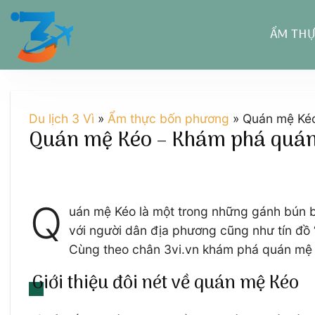
Chuyển
đến
ẨM TH
nội
dung
Du lịch 3 Vì
»
Ẩm thực bốn phương
»
Quán mệ Kéo
Quán mệ Kéo – Khám phá quán 
Q
uán mệ Kéo là một trong những gánh bún bò
với người dân địa phương cũng như tín đồ 
Cùng theo chân 3vi.vn khám phá quán mệ 
Giới thiệu đôi nét về quán mệ Kéo