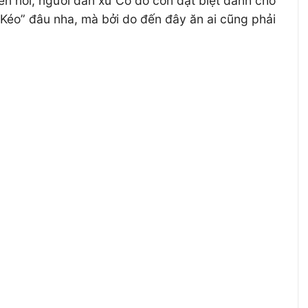
 đến nỗi, người dân xứ Cố đô còn đặt biệt danh cho
 “Kéo” đâu nha, mà bởi do đến đây ăn ai cũng phải