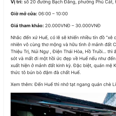
Vị trí:
số 20 đường Bạch Đằng, phường Phú Cát, t
Giờ mở cửa:
06:00 – 10:00
Giá tham khảo:
20.000VNĐ – 30.000VNĐ
Nhắc đến xứ Huế, có lẽ sẽ khiến nhiều tín đồ “xê 
nhiên vô cùng thơ mộng và hữu tình ở mảnh đất C
Thiệu Trị, Núi Ngự , Điện Thái Hòa, Hồ Truồi… thì
sót và mất đi một hồi ức đẹp về Huế nếu như đến
xuất hiện ở mảnh đất kinh kỳ. Đặc biệt, quán mệ 
thức tô bún bò đậm đà chất Huế.
Xem thêm: Đến Huế thì nhớ tạt ngang quán chè Li