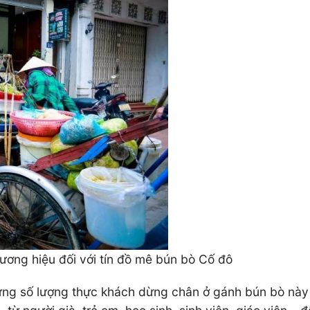
ương hiệu đối với tín đồ mê bún bò Cố đô
ưng số lượng thực khách dừng chân ở gánh bún bò này 