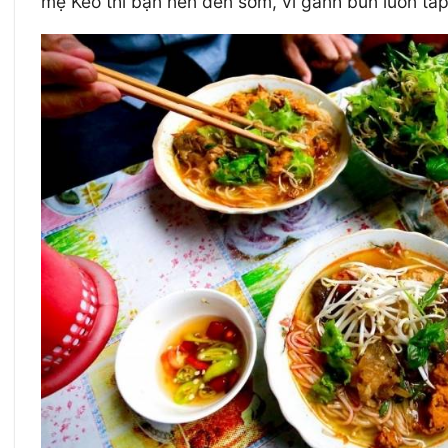
mệ Kéo thì bạn nên đến sớm, vì gánh bún luôn tấp