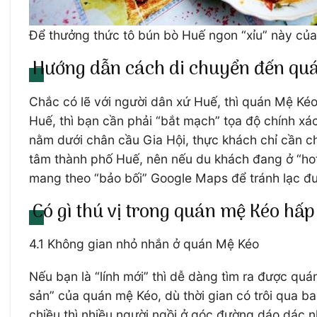
Để thưởng thức tô bún bò Huế ngon “xỉu” này của
Hướng dẫn cách di chuyển đến qu
Chắc có lẽ với người dân xứ Huế, thì quán Mệ Kéo 
Huế, thì bạn cần phải “bắt mạch” tọa độ chính xá
nằm dưới chân cầu Gia Hội, thực khách chỉ cần c
tâm thành phố Huế, nên nếu du khách đang ở “hot
mang theo “bảo bối” Google Maps để tránh lạc đ
Có gì thú vị trong quán mệ Kéo hấ
4.1 Không gian nhỏ nhắn ở quán Mệ Kéo
Nếu bạn là “lính mới” thì dễ dàng tìm ra được quá
sản” của quán mệ Kéo, dù thời gian có trôi qua b
chiều thì nhiều người ngồi ở góc đường dáo dác 