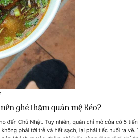
h
h nên ghé thăm quán mệ Kéo?
ho đến Chủ Nhật. Tuy nhiên, quán chỉ mở cửa có 5 tiế
không phải tới trễ và hết sạch, lại phải tiếc nuối ra v