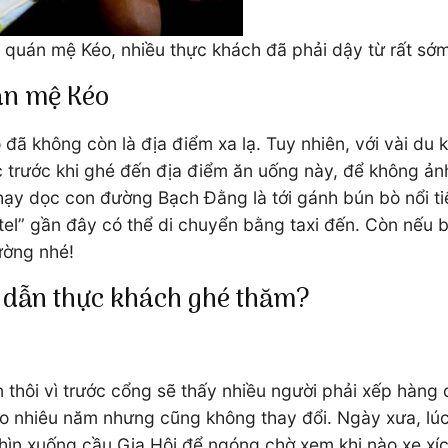
 quán mệ Kéo, nhiều thực khách đã phải dậy từ rất sớ
án mệ Kéo
đã không còn là địa điểm xa lạ. Tuy nhiên, với vài du k
c trước khi ghé đến địa điểm ăn uống này, để không ản
hạy dọc con đường Bạch Đằng là tới gánh bún bò nổi t
el” gần đây có thể di chuyển bằng taxi đến. Còn nếu b
ường nhé!
p dẫn thực khách ghé thăm?
n thôi vì trước cổng sẽ thấy nhiều người phải xếp hàng
ao nhiêu năm nhưng cũng không thay đổi. Ngày xưa, lúc
nhìn xuống cầu Gia Hội để ngóng chờ xem khi nào xe xí