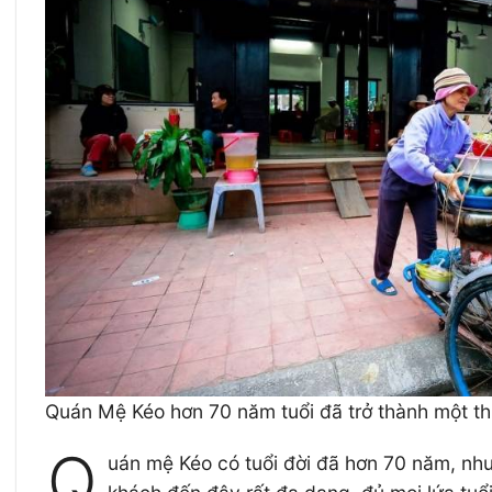
Quán Mệ Kéo hơn 70 năm tuổi đã trở thành một th
Q
uán mệ Kéo có tuổi đời đã hơn 70 năm, nh