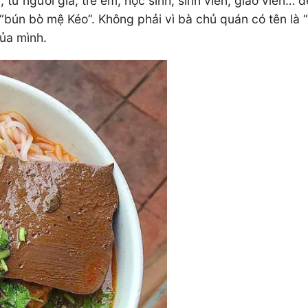
, từ người già, trẻ em, học sinh, sinh viên, giáo viên…
 “bún bò mệ Kéo”. Không phải vì bà chủ quán có tên là
của mình.