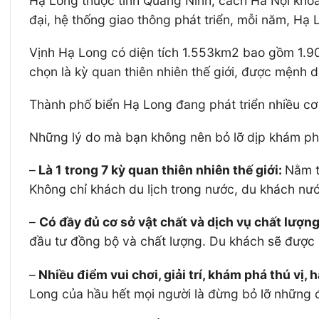
Hạ Long thuộc tỉnh Quảng Ninh, cách Hà Nội khoản
đại, hệ thống giao thông phát triển, mỗi năm, Hạ 
Vịnh Hạ Long có diện tích 1.553km2 bao gồm 1.9
chọn là kỳ quan thiên nhiên thế giới, được mệnh d
Thành phố biển Hạ Long đang phát triển nhiều cơ 
Những lý do mà bạn không nên bỏ lỡ dịp khám p
–
Là 1 trong 7 kỳ quan thiên nhiên thế giới:
Nằm t
Không chỉ khách du lịch trong nước, du khách nước 
–
Có đầy đủ cơ sở vật chất và dịch vụ chất lượn
đầu tư đồng bộ và chất lượng. Du khách sẽ được 
–
Nhiều điểm vui chơi, giải trí, khám phá thú vị, 
Long của hầu hết mọi người là đừng bỏ lỡ những