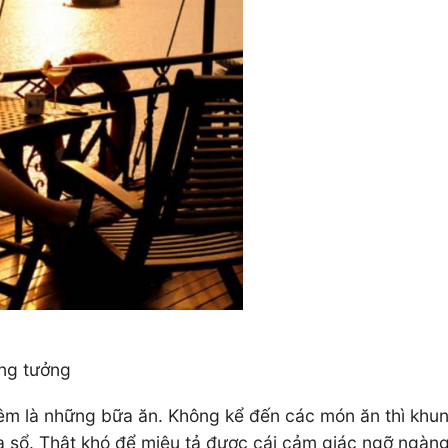
ông tưởng
m là những bữa ăn. Không kể đến các món ăn thì khung 
ửa sổ. Thật khó để miêu tả được cái cảm giác ngỡ ngàn