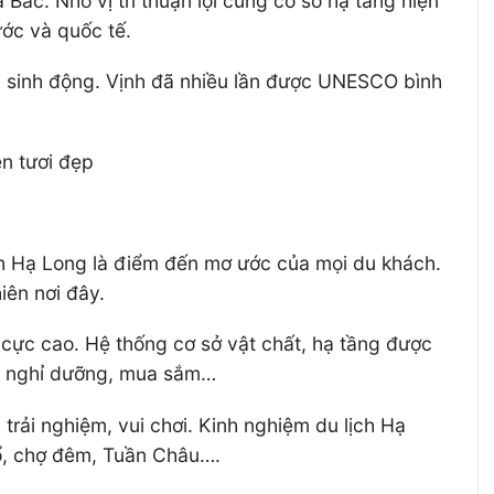
ắc. Nhờ vị trí thuận lợi cùng cơ sở hạ tầng hiện
nước và quốc tế.
c sinh động. Vịnh đã nhiều lần được UNESCO bình
ên tươi đẹp
ịnh Hạ Long là điểm đến mơ ước của mọi du khách.
iên nơi đây.
 cực cao. Hệ thống cơ sở vật chất, hạ tầng được
i, nghỉ dưỡng, mua sắm…
rải nghiệm, vui chơi. Kinh nghiệm du lịch Hạ
ổ, chợ đêm, Tuần Châu….