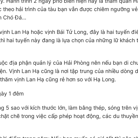
y. Hành trình 2 ngày phổ biến hiện nay là thăm quan H
ọc theo hải trình của tàu bạn vẫn được chiêm ngưỡng v
òn Chó Đá…
vịnh Lan Hạ hoặc vịnh Bái Tử Long, đây là hai tuyến đ
thì hai tuyến này đang là lựa chọn của những lữ khách 
huộc địa phận quản lý của Hải Phòng nên nếu bạn di ch
iện. Vịnh Lan Hạ cũng là nơi tập trung của nhiều dòng 
é thăm vịnh Lan Hạ cũng rẻ hơn so với Hạ Long.
gày 1 đêm
ng 5 sao với kích thước lớn, làm bằng thép, sóng trên 
chặt chẽ trong việc cấp phép hoạt động, các du thuyền 