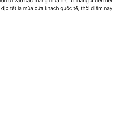
chọn đi vào các tháng mùa hè, từ tháng 4 đến hết
ịp tết là mùa cửa khách quốc tế, thời điểm này