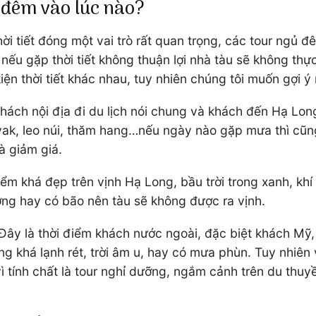
 đêm vào lúc nào?
hời tiết đóng một vai trò rất quan trọng, các tour ngủ
ếu gặp thời tiết không thuận lợi nhà tàu sẽ không thực
ện thời tiết khác nhau, tuy nhiên chúng tôi muốn gợi ý
hách nội địa đi du lịch nói chung và khách đến Hạ Long
k, leo núi, thăm hang…nếu ngày nào gặp mưa thì cũng 
à giảm giá.
ểm khá đẹp trên vịnh Hạ Long, bầu trời trong xanh, kh
ờng hay có bão nên tàu sẽ không được ra vịnh.
Đây là thời điểm khách nước ngoài, đặc biệt khách Mỹ,
g khá lạnh rét, trời âm u, hay có mưa phùn. Tuy nhiên v
vì tính chất là tour nghỉ dưỡng, ngắm cảnh trên du thu