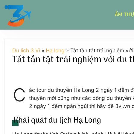
Chuyển
đến
ẨM TH
nội
dung
Du lịch 3 Vì
»
Hạ long
»
Tất tần tật trải nghiệm v
Tất tần tật trải nghiệm với du
C
ác tour du thuyền Hạ Long 2 ngày 1 đêm đa
thuyền mới cũng như các dòng du thuyền khá
2 ngày 1 đêm ngắn ngủi thì hãy để 3vi.vn c
Khái quát du lịch Hạ Long