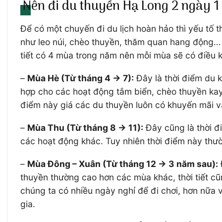
Nên đi du thuyền Hạ Long 2 ngày 1
Để có một chuyến đi du lịch hoàn hảo thì yếu tố t
như leo núi, chèo thuyền, thăm quan hang động… n
tiết có 4 mùa trong năm nên mỗi mùa sẽ có điều ki
–
Mùa Hè (Từ tháng 4 -> 7):
Đây là thời điểm du k
hợp cho các hoạt động tắm biển, chèo thuyền kaya
điểm này giá các du thuyền luôn có khuyến mãi v
–
Mùa Thu (Từ tháng 8 -> 11):
Đây cũng là thời đi
các hoạt động khác. Tuy nhiên thời điểm này thư
–
Mùa Đông – Xuân (Từ tháng 12 -> 3 năm sau):
thuyền thường cao hơn các mùa khác, thời tiết cũn
chúng ta có nhiều ngày nghỉ để đi chơi, hơn nữa 
gia.