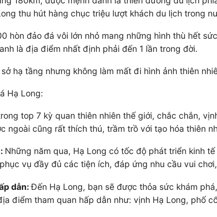
g 180km, được mệnh danh là thiên đường du lịch phía B
Long thu hút hàng chục triệu lượt khách du lịch trong 
00 hòn đảo đá vôi lớn nhỏ mang những hình thù hết sứ
anh là địa điểm nhất định phải đến 1 lần trong đời.
sở hạ tầng nhưng không làm mất đi hình ảnh thiên nhi
há Hạ Long:
rong top 7 kỳ quan thiên nhiên thế giới, chắc chắn, v
ngoài cũng rất thích thú, trầm trồ với tạo hóa thiên nh
g:
Những năm qua, Hạ Long có tốc độ phát triển kinh tế
phục vụ đầy đủ các tiện ích, đáp ứng nhu cầu vui chơ
hấp dẫn:
Đến Hạ Long, bạn sẽ được thỏa sức khám phá, t
 địa điểm tham quan hấp dẫn như: vịnh Hạ Long, phố c