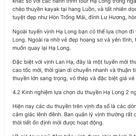
khác so với các hành trình tour Hạ Long trong ngà
chèo thuyền kayak tại hang Luồn, và tất nhiên d
tuyệt đẹp như Hòn Trống Mái, đỉnh Lư Hương, h
Ngoài tuyến vịnh Hạ Long bạn có thể lựa chọn đi 
Long. Ngoài ra nhờ vẻ đẹp hoang sơ và yên tĩnh, 
muốn quay lại Hạ Long.
Đặc biệt với vịnh Lan Hạ, đây là một tuyến mới t
cao tốc mới, thời gian di chuyển nhanh và thuận t
thuyền lớn sang trọng, vỏ thép và đặc biệt giá v
4.2 Kinh nghiệm lựa chọn du thuyền Hạ Long 2 n
Hiện nay các du thuyền trên vịnh đa số là các dò
cảm giác lênh đênh. Ban quản lý vịnh thường rất 
thời tiết ổn định mới được hoạt động.