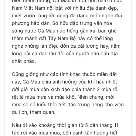
biển mênh mông, Cà Mau là một tỉnh nằm ở cực
Nam Việt Nam nổi bật với nhiều địa danh đẹp,
miệt vườn rộng lớn cùng đa dạng món ngon địa
phương hấp dẫn. Sở hữu đặc trưng văn hóa
sông nước Cà Mau nức tiếng gần xa, bạn ghé
thăm mảnh đất Tây Nam Bộ này có thể lắng
nghe những làn điệu đờn ca cải lương hay, nằm
lòng bài ca dao lâu đời của người dân bản địa
chất phác.
Cũng giống như các tỉnh khác thuộc miền đất
này, Cà Mau chịu ảnh hưởng của khí hậu nhiệt
đới gió mùa cận xích đạo chia thành 2 mùa rõ
rệt là mùa mưa và mùa khô. Nhìn chung, mỗi
mùa sẽ có kiểu thời tiết đặc trưng riêng cho việc
du lịch, tham quan.
Nếu đi vào khoảng thời gian từ 5 đến tháng 11
tức rơi vào mùa mưa, bên cạnh tận hưởng tiết