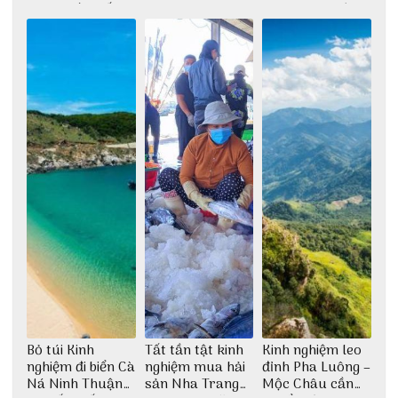
2022 mới nhất
phê cho dân xê
cho dân nghiện
dịch
sống ảo
Bỏ túi Kinh
Tất tần tật kinh
Kinh nghiệm leo
nghiệm đi biển Cà
nghiệm mua hải
đỉnh Pha Luông –
Ná Ninh Thuận
sản Nha Trang
Mộc Châu cần