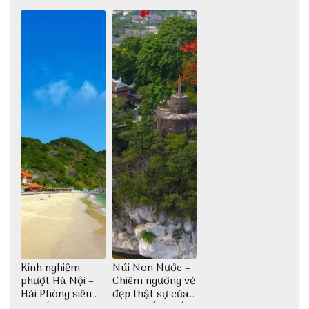
chi tiết nhất
không lo chặt
chuẩn bị những
chém
gì?
Kinh nghiệm
Núi Non Nước –
phượt Hà Nội –
Chiêm ngưỡng vẻ
Hải Phòng siêu
đẹp thật sự của
chi tiết dành cho
di tích cấp quốc