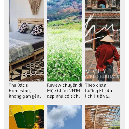
The Bấc’s
Review chuyến đi
Theo chân
Homestay,
Mộc Châu 2N1Đ
Cường Khỉ du
không gian yên
đẹp như cổ tích
lịch Huế và
bình tại Hòn Sơn
cùng nhóm bạn
check-in đúng
Thu Hà
những góc chụp
đẹp