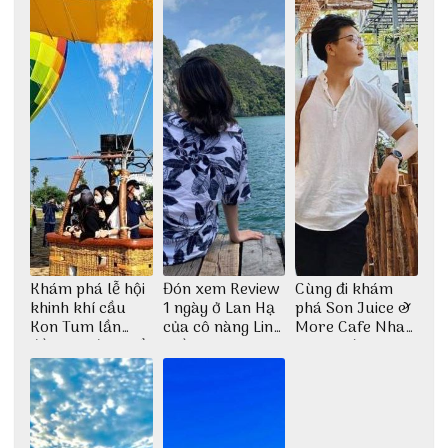
Khám phá lễ hội
Đón xem Review
Cùng đi khám
khinh khí cầu
1 ngày ở Lan Hạ
phá Son Juice &
Kon Tum lần
của cô nàng Linh
More Cafe Nha
đầu tiên được tổ
Trần
Trang với anh
chức
chàng Lộc Vũ