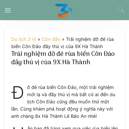
Chuyển
đến
nội
dung
Du lịch 3 Vì
»
Côn đảo
»
Trải nghiệm đỡ đẻ rùa
biển Côn Đảo đầy thú vị của 9X Hà Thành
Trải nghiệm đỡ đẻ rùa biển Côn Đảo
đầy thú vị của 9X Hà Thành
Đ
ỡ đẻ rùa biển Côn Đảo, một trải nghiệm
mới lạ và đầy thú vị mà bất cứ ai đến du
lịch Côn Đảo cũng đều muốn thử một
lần. Cùng khám phá hoạt động ý nghĩa này với
anh chàng 8x Hà Thành Lê Bảo An nhé!
ẳn bạn đã từng xem qua việc rùa biển lên