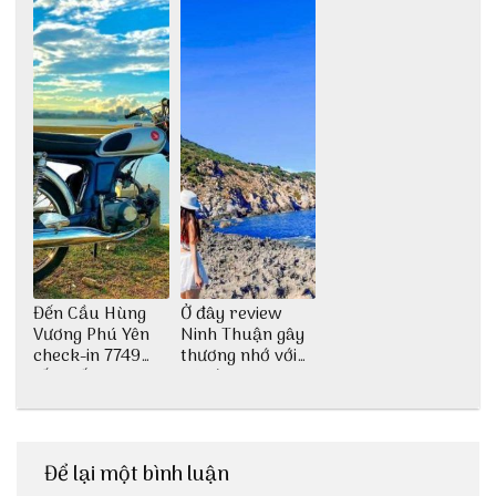
Đến Cầu Hùng
Ở đây review
Vương Phú Yên
Ninh Thuận gây
check-in 7749
thương nhớ với
tấm sống ảo
nét đẹp thiên
nhiên tuyệt sắc
Để lại một bình luận