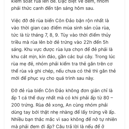
kiểm soát rùa lên đẻ. Đặc biệt về đêm, nhóm
phải thức canh đến tận sáng hôm sau.
Việc đỡ đẻ rùa biển Côn Đảo bận rộn nhất là
vào thời gian cao điểm mùa sinh sản của rùa,
tức là từ tháng 7, 8, 9. Tùy vào thời điểm thủy
triều mà rùa lên bờ đẻ trứng vào 22h đến 5h
sáng. Khu vực được rùa lựa chọn để đẻ phải là
khu cát mịn, kín đáo, gần các bụi cây. Trong lúc
rùa mẹ đẻ, nhóm phải kiểm tra thẻ gắn trên cơ
thể rùa và ghi chép, nếu chưa có thẻ thì gắn thẻ
mới để phục vụ cho quá trình sau này.
Đỡ đẻ rùa biển Côn Đảo không đơn giản chỉ là
ấp 1 cá thể duy nhất mà có khi phải ấp từ 80 –
200 trứng. Rùa đẻ xong, An cùng nhóm phải
dùng tay bới thật nhẹ nhàng để lấy trứng về ấp.
Nhiều bạn thắc mắc vì sao không để nở tự nhiên
mà phải đem đi ấp? Câu trả lời là nếu để ở