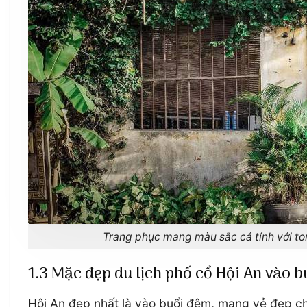
Trang phục mang màu sắc cá tính với to
1.3 Mặc đẹp du lịch phố cổ Hội An vào bu
Hội An đẹp nhất là vào buổi đêm, mang vẻ đẹp chấ