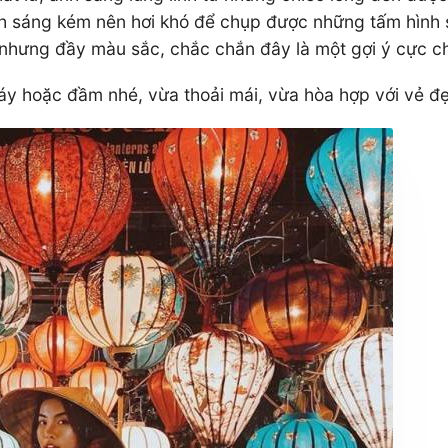
nh sáng kém nên hơi khó để chụp được những tấm hình s
 nhưng đầy màu sắc, chắc chắn đây là một gợi ý cực c
váy hoặc đầm nhé, vừa thoải mái, vừa hòa hợp với vẻ đ