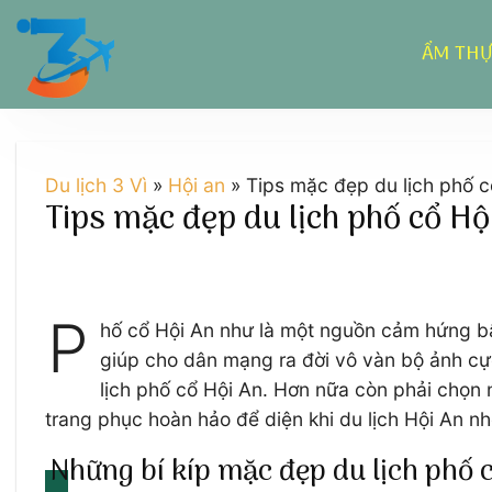
Chuyển
đến
ẨM TH
nội
dung
Du lịch 3 Vì
»
Hội an
»
Tips mặc đẹp du lịch phố c
Tips mặc đẹp du lịch phố cổ Hộ
P
hố cổ Hội An như là một nguồn cảm hứng bấ
giúp cho dân mạng ra đời vô vàn bộ ảnh c
lịch phố cổ Hội An. Hơn nữa còn phải chọn
trang phục hoàn hảo để diện khi du lịch Hội An nh
Những bí kíp mặc đẹp du lịch phố 