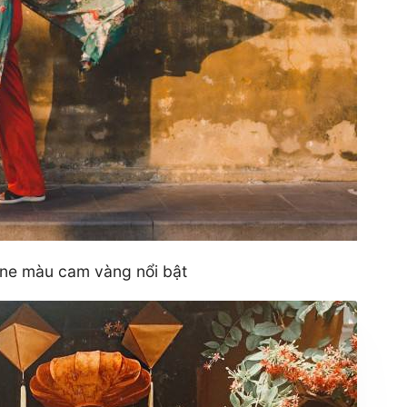
one màu cam vàng nổi bật