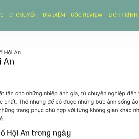
ỰC
DI CHUYỂN
ĐỊA ĐIỂM
GÓC REVIEW
LỊCH TRÌNH
ổ Hội An
i An
t tận cho những nhiếp ảnh gia, từ chuyên nghiệp đến t
ực chất. Thế nhưng để có được những bức ảnh sống ảo
 những trang phục phù hợp với từng không gian khác nh
é.
cổ Hội An trong ngày