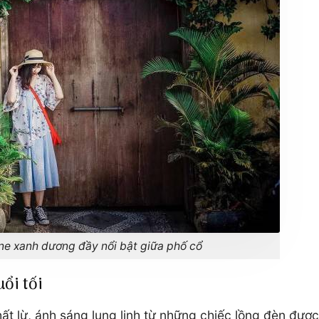
ne xanh dương đầy nổi bật giữa phố cổ
ổi tối
t lừ, ánh sáng lung linh từ những chiếc lồng đèn được 