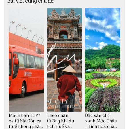
Bài viết cùng chủ đề:
Mách bạn TOP7
Theo chân
Đặc sản chè
xe từ Sài Gòn ra
Cường Khỉ du
xanh Mộc Châu
Huế không phải
lịch Huế và
– Tinh hoa của