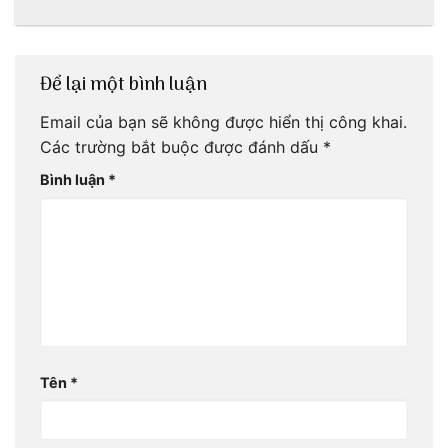
Để lại một bình luận
Email của bạn sẽ không được hiển thị công khai.
Các trường bắt buộc được đánh dấu
*
Bình luận
*
Tên
*