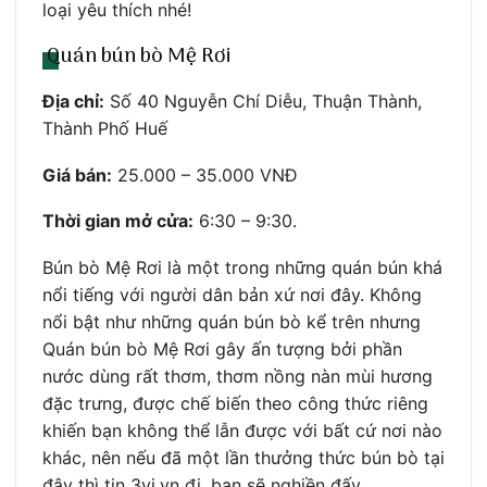
loại yêu thích nhé!
Quán bún bò Mệ Rơi
Địa chỉ:
Số 40 Nguyễn Chí Diễu, Thuận Thành,
Thành Phố Huế
Giá bán:
25.000 – 35.000 VNĐ
Thời gian mở cửa:
6:30 – 9:30.
Bún bò Mệ Rơi là một trong những quán bún khá
nổi tiếng với người dân bản xứ nơi đây. Không
nổi bật như những quán bún bò kể trên nhưng
Quán bún bò Mệ Rơi gây ấn tượng bởi phần
nước dùng rất thơm, thơm nồng nàn mùi hương
đặc trưng, được chế biến theo công thức riêng
khiến bạn không thể lẫn được với bất cứ nơi nào
khác, nên nếu đã một lần thưởng thức bún bò tại
đây thì tin 3vi.vn đi, bạn sẽ nghiền đấy.