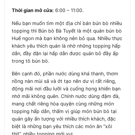
Thời gian mở cửa:
6:00 – 11:00.
Nếu bạn muốn tìm một địa chỉ bán bún bò nhiều
topping thì Bún bò Bà Tuyết là một quán bún bò
Huế ngon mà bạn không nên bỏ qua. Nhiều thực
khách yêu thích quán là nhờ những topping hấp
dẫn, đầy đặn lại hấp dẫn được quán bỏ đầy ấp
trong tô bún bò.
Bên cạnh đó, phần nước dùng khá thanh, thơm
nồng nàn mùi sả và ớt tạo nên dư vị rất riêng,
động mãi nơi đầu lưỡi và cuống họng khiến bạn
nhớ mãi không quên. Chính nước dùng đậm đà,
mang chất riêng hòa quyện cùng những món
topping hấp dẫn, thấm vị giúp món bún bò tại
quán gây ấn tượng với nhiều thích khách, đặc
biệt là những bạn yêu thích các món ăn “xôi
thịt”, nhiều topping mới vui.