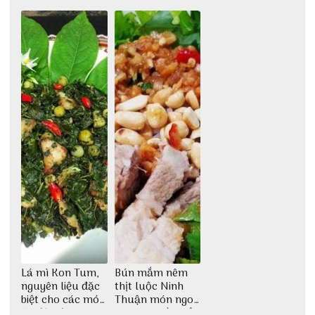
phê cho dân xê
Cơm Âm Phủ
cao lầu có thiết
dịch
Huế
kế vô cùng ấn
tượng giữa lòng
phố Hội
Lá mì Kon Tum,
Bún mắm nêm
nguyên liệu đặc
thịt luộc Ninh
biệt cho các món
Thuận món ngon
ăn độc đáo
dân dã miền biển