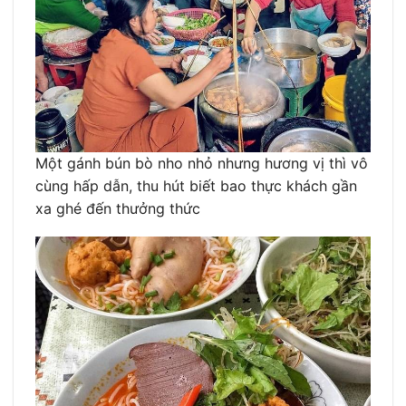
Một gánh bún bò nho nhỏ nhưng hương vị thì vô
cùng hấp dẫn, thu hút biết bao thực khách gần
xa ghé đến thưởng thức