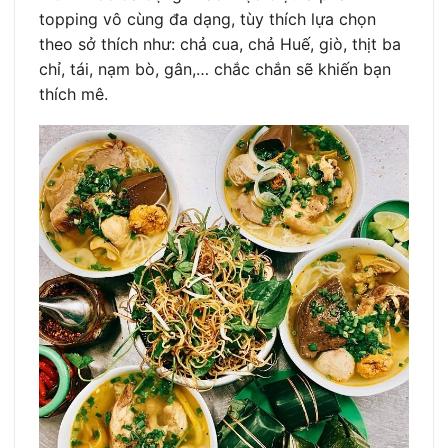
topping vô cùng đa dạng, tùy thích lựa chọn
theo sở thích như: chả cua, chả Huế, giò, thịt ba
chỉ, tái, nạm bò, gân,… chắc chắn sẽ khiến bạn
thích mê.