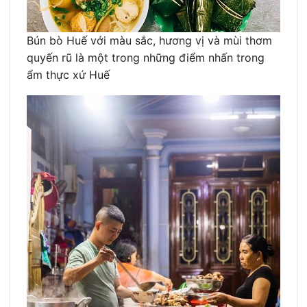
Bún bò Huế với màu sắc, hương vị và mùi thơm
quyến rũ là một trong những điểm nhấn trong
ẩm thực xứ Huế