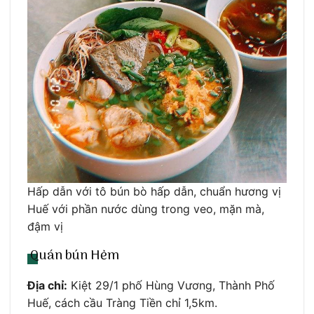
Hấp dẫn với tô bún bò hấp dẫn, chuẩn hương vị
Huế với phần nước dùng trong veo, mặn mà,
đậm vị
Quán bún Hẻm
Địa chỉ:
Kiệt 29/1 phố Hùng Vương, Thành Phố
Huế, cách cầu Tràng Tiền chỉ 1,5km.