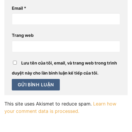
Email
*
Trang web
Lưu tên của tôi, email, và trang web trong trình
duyệt này cho lần bình luận kế tiếp của tôi.
This site uses Akismet to reduce spam.
Learn how
your comment data is processed.