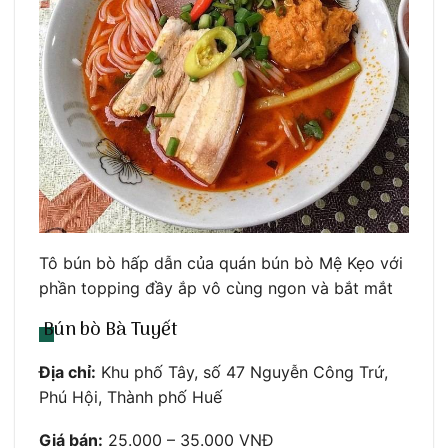
Tô bún bò hấp dẫn của quán bún bò Mệ Kẹo với
phần topping đầy ắp vô cùng ngon và bắt mắt
Bún bò Bà Tuyết
Địa chỉ:
Khu phố Tây, số 47 Nguyễn Công Trứ,
Phú Hội, Thành phố Huế
Giá bán:
25.000 – 35.000 VNĐ