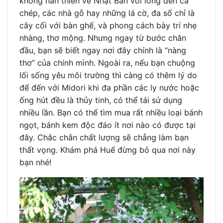
không hẳn thiên về Nhật Bản với lồng đèn cá
chép, các nhà gỗ hay những lá cờ, đa số chỉ là
cây cối với bàn ghế, và phong cách bày trí nhẹ
nhàng, thơ mộng. Nhưng ngay từ bước chân
đầu, bạn sẽ biết ngay nơi đây chính là “nàng
thơ” của chính mình. Ngoài ra, nếu bạn chuộng
lối sống yêu môi trường thì càng có thêm lý do
để đến với Midori khi đa phần các ly nước hoặc
ống hút đều là thủy tinh, có thể tái sử dụng
nhiều lần. Bạn có thể tìm mua rất nhiều loại bánh
ngọt, bánh kem độc đáo ít nơi nào có được tại
đây. Chắc chắn chất lượng sẽ chẳng làm bạn
thất vọng. Khám phá Huế đừng bỏ qua nơi này
bạn nhé!