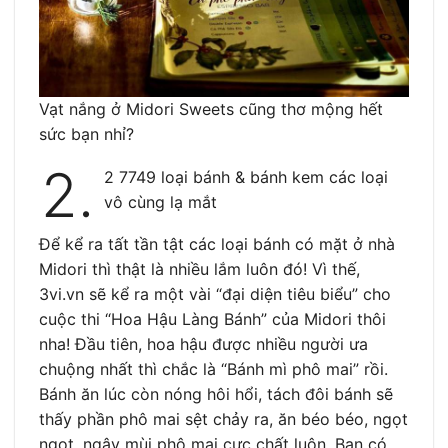
Vạt nắng ở Midori Sweets cũng thơ mộng hết
sức bạn nhỉ?
2.
2 7749 loại bánh & bánh kem các loại
vô cùng lạ mắt
Để kể ra tất tần tật các loại bánh có mặt ở nhà
Midori thì thật là nhiều lắm luôn đó! Vì thế,
3vi.vn sẽ kể ra một vài “đại diện tiêu biểu” cho
cuộc thi “Hoa Hậu Làng Bánh” của Midori thôi
nha! Đầu tiên, hoa hậu được nhiều người ưa
chuộng nhất thì chắc là “Bánh mì phô mai” rồi.
Bánh ăn lúc còn nóng hôi hổi, tách đôi bánh sẽ
thấy phần phô mai sệt chảy ra, ăn béo béo, ngọt
ngọt, ngậy mùi phô mai cực chất luôn. Bạn có