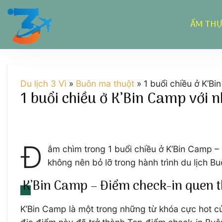
Chuyển
đến
ẨM TH
nội
dung
Du lịch 3 Vì
»
Buôn ma thuột
»
1 buổi chiều ở K’B
1 buổi chiều ở K’Bin Camp với
Đ
ắm chìm trong 1 buổi chiều ở K’Bin Camp – 
không nên bỏ lỡ trong hành trình du lịch 
K’Bin Camp – Điểm check-in quen 
K’Bin Camp là một trong những từ khóa cực hot c