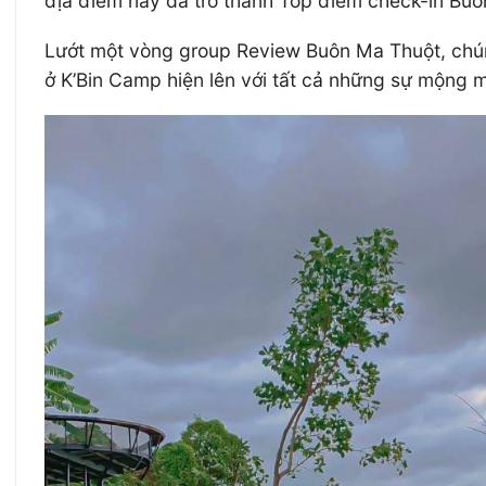
địa điểm này đã trở thành Top điểm check-in Buôn
Lướt một vòng group Review Buôn Ma Thuột, chúng 
ở K’Bin Camp hiện lên với tất cả những sự mộng m