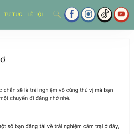
TỰ TÚC
LỄ HỘI
mơ
c chắn sẽ là trải nghiệm vô cùng thú vị mà bạn
 một chuyến đi đáng nhớ nhé.
 số bạn đăng tải về trải nghiệm cắm trại ở đây,