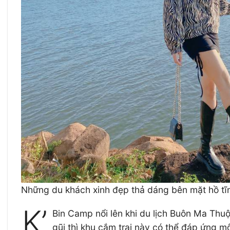
Những du khách xinh đẹp thả dáng bên mặt hồ tĩnh
K’
Bin Camp nổi lên khi du lịch Buôn Ma Thuộ
gũi thì khu cắm trại này có thể đáp ứng 