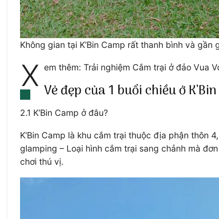
Không gian tại K’Bin Camp rất thanh bình và gần g
X
em thêm: Trải nghiệm Cắm trại ở đảo Vua Voi
Vẻ đẹp của 1 buổi chiều ở K’Bi
2.1 K’Bin Camp ở đâu?
K’Bin Camp là khu cắm trại thuộc địa phận thôn 
glamping – Loại hình cắm trại sang chảnh mà đơn 
chơi thú vị.