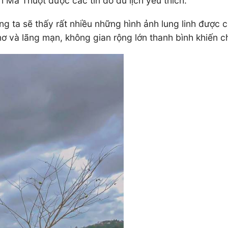
 Ma Thuột được các tín đồ du lịch yêu thích.
ta sẽ thấy rất nhiều những hình ảnh lung linh được chụ
ơ và lãng mạn, không gian rộng lớn thanh bình khiến c