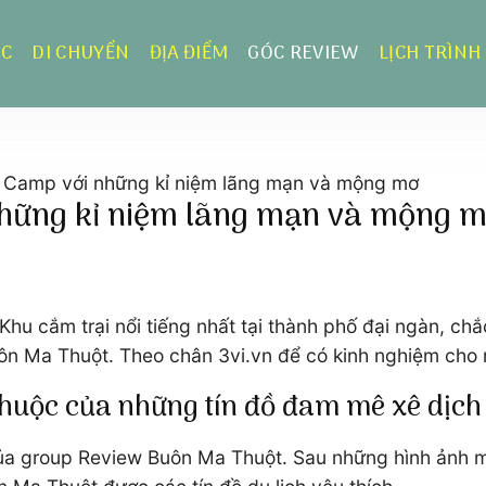
ỰC
DI CHUYỂN
ĐỊA ĐIỂM
GÓC REVIEW
LỊCH TRÌNH
in Camp với những kỉ niệm lãng mạn và mộng mơ
 những kỉ niệm lãng mạn và mộng 
Khu cắm trại nổi tiếng nhất tại thành phố đại ngàn, chắ
Buôn Ma Thuột. Theo chân 3vi.vn để có kinh nghiệm cho
thuộc của những tín đồ đam mê xê dịch
ủa group Review Buôn Ma Thuột. Sau những hình ảnh một