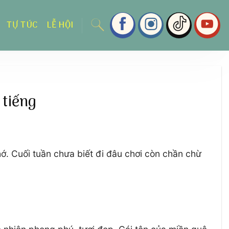
TỰ TÚC
LỄ HỘI
 tiếng
. Cuối tuần chưa biết đi đâu chơi còn chần chừ