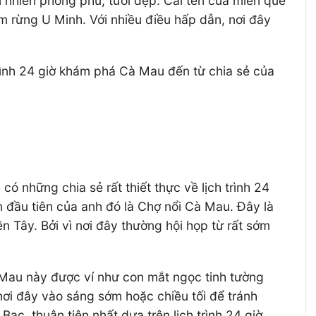
nhiên phong phú, tươi đẹp. Cái tên của miền quê
m rừng U Minh. Với nhiều điều hấp dẫn, nơi đây
rình 24 giờ khám phá Cà Mau đến từ chia sẻ của
ó những chia sẻ rất thiết thực về lịch trình 24
 đầu tiên của anh đó là Chợ nổi Cà Mau. Đây là
 Tây. Bởi vì nơi đây thường hội họp từ rất sớm
 Mau này được ví như con mắt ngọc tinh tường
nơi đây vào sáng sớm hoặc chiều tối để tránh
ạc, thuận tiện nhất dựa trên lịch trình 24 giờ