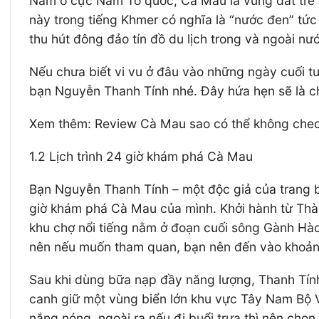
Nằm ở cực Nam Tổ quốc, Cà Mau là vùng đất trẻ v
này trong tiếng Khmer có nghĩa là “nước đen” tức
thu hút đông đảo tín đồ du lịch trong và ngoài n
Nếu chưa biết vi vu ở đâu vào những ngày cuối t
bạn Nguyễn Thanh Tính nhé. Đây hứa hẹn sẽ là ch
Xem thêm: Review Cà Mau sao có thể không chec
1.2 Lịch trình 24 giờ khám phá Cà Mau
Bạn Nguyễn Thanh Tính – một độc giả của trang báo
giờ khám phá Cà Mau của mình. Khởi hành từ Thàn
khu chợ nổi tiếng nằm ở đoạn cuối sông Gành Hào 
nên nếu muốn tham quan, bạn nên đến vào khoản
Sau khi dùng bữa nạp đầy năng lượng, Thanh Tính
canh giữ một vùng biển lớn khu vực Tây Nam Bộ Vi
nắng nóng, ngoài ra nếu đi buổi trưa thì nên chọn