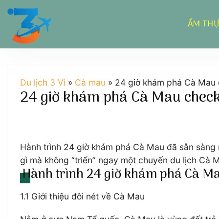
Chuyển
đến
ẨM TH
nội
dung
Du lịch 3 Vì
»
Cà mau
»
24 giờ khám phá Cà Mau ch
24 giờ khám phá Cà Mau check 
Hành trình 24 giờ khám phá Cà Mau đã sẵn sàng 
gì mà không “triển” ngay một chuyến du lịch Cà M
Hành trình 24 giờ khám phá Cà Mau
1.1 Giới thiệu đôi nét về Cà Mau