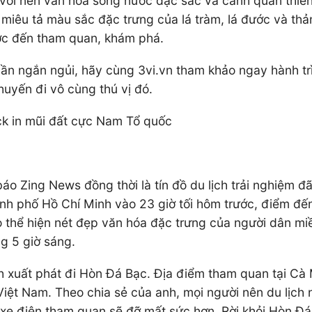
ới nền văn hóa sông nước đặc sắc và cảnh quan thiên 
 miêu tả màu sắc đặc trưng của lá tràm, lá đước và thả
ước đến tham quan, khám phá.
uần ngắn ngủi, hãy cùng 3vi.vn tham khảo ngay hành t
uyến đi vô cùng thú vị đó.
k in mũi đất cực Nam Tổ quốc
 Zing News đồng thời là tín đồ du lịch trải nghiệm đã c
h phố Hồ Chí Minh vào 23 giờ tối hôm trước, điểm đến
thể hiện nét đẹp văn hóa đặc trưng của người dân miền
g 5 giờ sáng.
 xuất phát đi Hòn Đá Bạc. Địa điểm tham quan tại Cà
ệt Nam. Theo chia sẻ của anh, mọi người nên du lịch 
 xe điện tham quan sẽ đỡ mất sức hơn. Rời khỏi Hòn Đá B