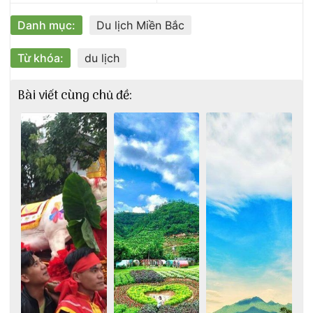
Danh mục:
Du lịch Miền Bắc
Từ khóa:
du lịch
Bài viết cùng chủ đề: