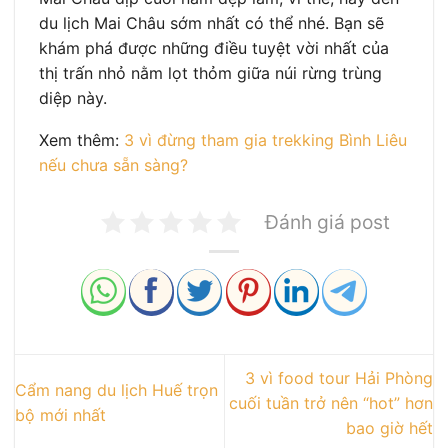
du lịch Mai Châu sớm nhất có thể nhé. Bạn sẽ
khám phá được những điều tuyệt vời nhất của
thị trấn nhỏ nằm lọt thỏm giữa núi rừng trùng
diệp này.
Xem thêm:
3 vì đừng tham gia trekking Bình Liêu
nếu chưa sẵn sàng?
Đánh giá post
3 vì food tour Hải Phòng
Cẩm nang du lịch Huế trọn
cuối tuần trở nên “hot” hơn
bộ mới nhất
bao giờ hết