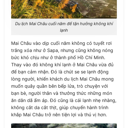
Du lịch Mai Châu cuối năm để tận hưởng không khí
lạnh
Mai Châu vào dịp cuối năm không có tuyết rơi
trắng xóa như ở Sapa, nhưng cũng không nóng
bức khó chịu như ở thành phố Hồ Chí Minh.
Thay vào đó không khí lạnh ở Mai Châu vừa đủ
để bạn cảm nhận. Đó là chút se se lạnh động
lòng người, khiến khách du lịch Mai Châu mong
muốn quây quần bên bếp lửa, trò chuyện với
bạn bè, người thân và thưởng thức những món
ăn dân dã ấm áp. Đó cũng là cái lạnh nhẹ nhàng,
không cắt da cắt thịt, giúp chuyến hành trình
khắp Mai Châu trở nên tiện lợi và thú vị hơn.