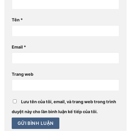
Tên
*
Email
*
Trang web
Lưu tên của tôi, email, và trang web trong trình
duyệt này cho lần bình luận kế tiếp của tôi.