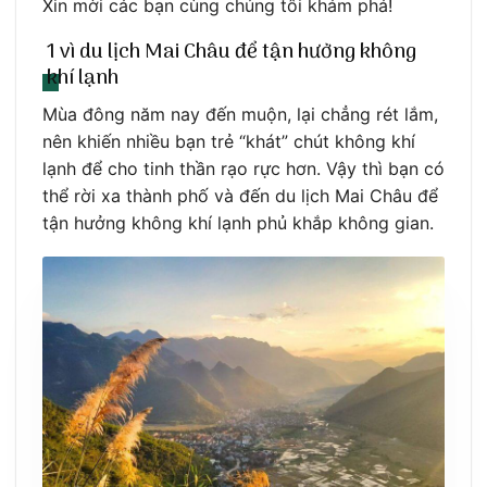
Xin mời các bạn cùng chúng tôi khám phá!
1 vì du lịch Mai Châu để tận hưởng không
khí lạnh
Mùa đông năm nay đến muộn, lại chẳng rét lắm,
nên khiến nhiều bạn trẻ “khát” chút không khí
lạnh để cho tinh thần rạo rực hơn. Vậy thì bạn có
thể rời xa thành phố và đến du lịch Mai Châu để
tận hưởng không khí lạnh phủ khắp không gian.