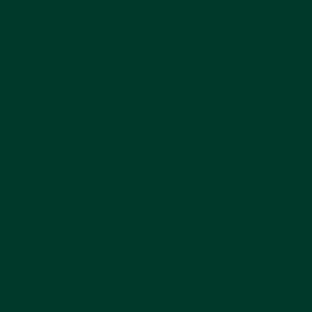
TUYỂN DỤNG
KẾT NỐI VỚI CHÚNG TÔI