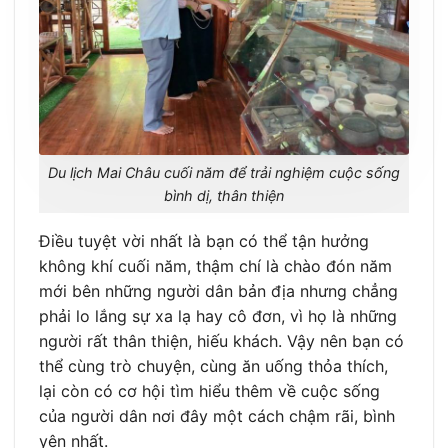
Du lịch Mai Châu cuối năm để trải nghiệm cuộc sống
bình dị, thân thiện
Điều tuyệt vời nhất là bạn có thể tận hưởng
không khí cuối năm, thậm chí là chào đón năm
mới bên những người dân bản địa nhưng chẳng
phải lo lắng sự xa lạ hay cô đơn, vì họ là những
người rất thân thiện, hiếu khách. Vậy nên bạn có
thể cùng trò chuyện, cùng ăn uống thỏa thích,
lại còn có cơ hội tìm hiểu thêm về cuộc sống
của người dân nơi đây một cách chậm rãi, bình
yên nhất.