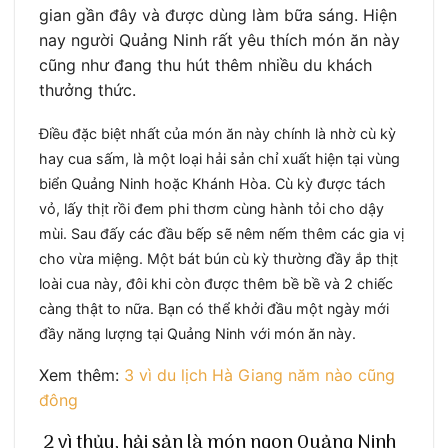
gian gần đây và được dùng làm bữa sáng. Hiện
nay người Quảng Ninh rất yêu thích món ăn này
cũng như đang thu hút thêm nhiều du khách
thưởng thức.
Điều đặc biệt nhất của món ăn này chính là nhờ cù kỳ
hay cua sấm, là một loại hải sản chỉ xuất hiện tại vùng
biển Quảng Ninh hoặc Khánh Hòa. Cù kỳ được tách
vỏ, lấy thịt rồi đem phi thơm cùng hành tỏi cho dậy
mùi. Sau đấy các đầu bếp sẽ nêm nếm thêm các gia vị
cho vừa miệng. Một bát bún cù kỳ thường đầy ắp thịt
loài cua này, đôi khi còn được thêm bề bề và 2 chiếc
càng thật to nữa. Bạn có thể khởi đầu một ngày mới
đầy năng lượng tại Quảng Ninh với món ăn này.
Xem thêm:
3 vì du lịch Hà Giang năm nào cũng
đông
2 vì thủy, hải sản là món ngon Quảng Ninh