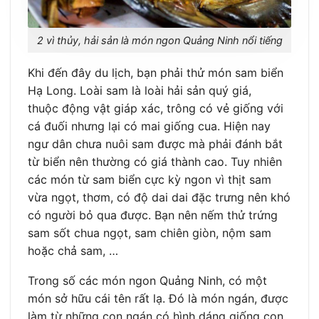
2 vì thủy, hải sản là món ngon Quảng Ninh nổi tiếng
Khi đến đây du lịch, bạn phải thử món sam biển
Hạ Long. Loài sam là loài hải sản quý giá,
thuộc động vật giáp xác, trông có vẻ giống với
cá đuối nhưng lại có mai giống cua. Hiện nay
ngư dân chưa nuôi sam được mà phải đánh bắt
từ biển nên thường có giá thành cao. Tuy nhiên
các món từ sam biển cực kỳ ngon vì thịt sam
vừa ngọt, thơm, có độ dai dai đặc trưng nên khó
có người bỏ qua được. Bạn nên nếm thử trứng
sam sốt chua ngọt, sam chiên giòn, nộm sam
hoặc chả sam, …
Trong số các món ngon Quảng Ninh, có một
món sở hữu cái tên rất lạ. Đó là món ngán, được
làm từ những con ngán có hình dáng giống con