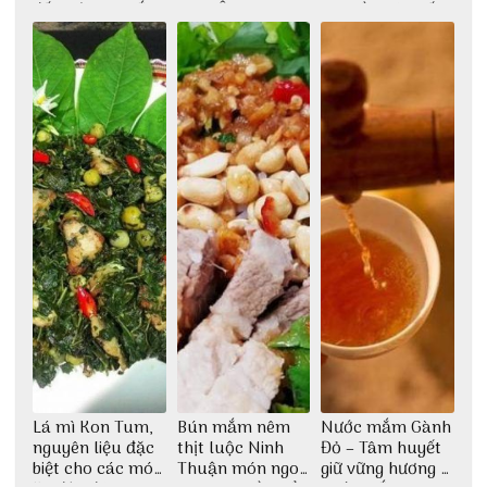
đất trời Tây Bắc
Cơm Âm Phủ
cao lầu có thiết
Huế
kế vô cùng ấn
tượng giữa lòng
phố Hội
Lá mì Kon Tum,
Bún mắm nêm
Nước mắm Gành
nguyên liệu đặc
thịt luộc Ninh
Đỏ – Tâm huyết
biệt cho các món
Thuận món ngon
giữ vững hương vị