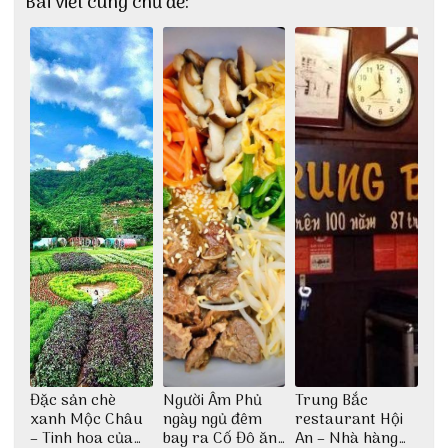
Bài viết cùng chủ đề:
Đặc sản chè
Người Âm Phủ
Trung Bắc
xanh Mộc Châu
ngày ngủ đêm
restaurant Hội
– Tinh hoa của
bay ra Cố Đô ăn
An – Nhà hàng