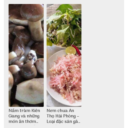
ăn độc đáo
dân dã miền biển
nước mắm sau
bao đời
Nấm tràm Kiên
Nem chua An
Giang và những
Thọ Hải Phòng –
món ăn thơm
Loại đặc sản gây
ngon khó cưỡng
nghiện