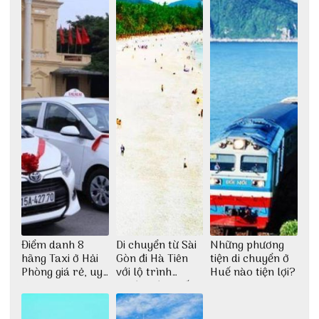
Điểm danh 8
Di chuyển từ Sài
Những phương
hãng Taxi ở Hải
Gòn đi Hà Tiên
tiện di chuyển ở
Phòng giá rẻ, uy
với lộ trình
Huế nào tiện lợi?
tín
thuận tiện nhất