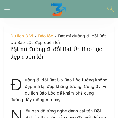
Chuyển
đến
nội
dung
Du lịch 3 Vì
»
Bảo lộc
»
Bật mí đường đi đồi Bát
Úp Bảo Lộc đẹp quên lối
Bật mí đường đi đồi Bát Úp Bảo Lộc
đẹp quên lối
Đ
ường đi đồi Bát Úp Bảo Lộc tưởng không
đẹp mà lại đẹp không tưởng. Cùng 3vi.vn
du lịch Bảo Lộc để khám phá cung
đường đầy mộng mơ này.
N
ếu bạn đã từng nghe danh cái tên Đồi
Bát Úp thì chắc hẳn cũng đã biết đến vẻ