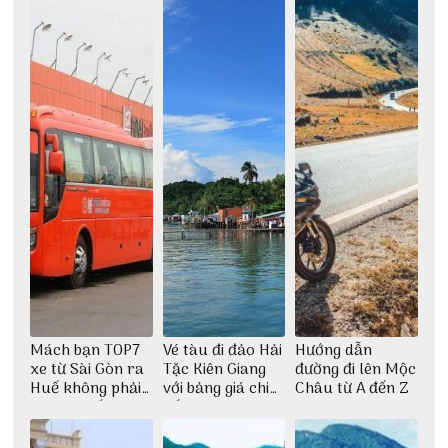
Mách bạn TOP7
Vé tàu đi đảo Hải
Hướng dẫn
xe từ Sài Gòn ra
Tặc Kiên Giang
đường đi lên Mộc
Huế không phải
với bảng giá chi
Châu từ A đến Z
ai cũng biết
tiết