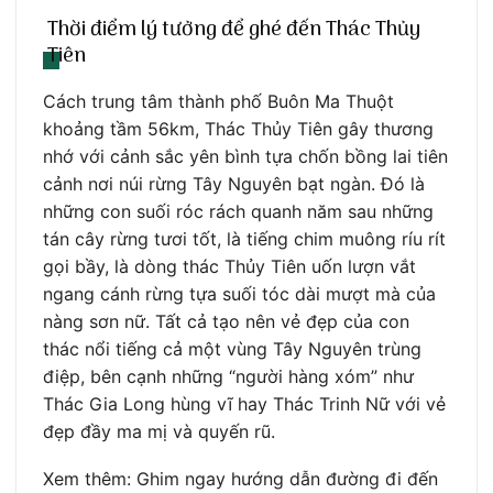
Thời điểm lý tưởng để ghé đến Thác Thủy
Tiên
Cách trung tâm thành phố Buôn Ma Thuột
khoảng tầm 56km, Thác Thủy Tiên gây thương
nhớ với cảnh sắc yên bình tựa chốn bồng lai tiên
cảnh nơi núi rừng Tây Nguyên bạt ngàn. Đó là
những con suối róc rách quanh năm sau những
tán cây rừng tươi tốt, là tiếng chim muông ríu rít
gọi bầy, là dòng thác Thủy Tiên uốn lượn vắt
ngang cánh rừng tựa suối tóc dài mượt mà của
nàng sơn nữ. Tất cả tạo nên vẻ đẹp của con
thác nổi tiếng cả một vùng Tây Nguyên trùng
điệp, bên cạnh những “người hàng xóm” như
Thác Gia Long hùng vĩ hay Thác Trinh Nữ với vẻ
đẹp đầy ma mị và quyến rũ.
Xem thêm: Ghim ngay hướng dẫn đường đi đến