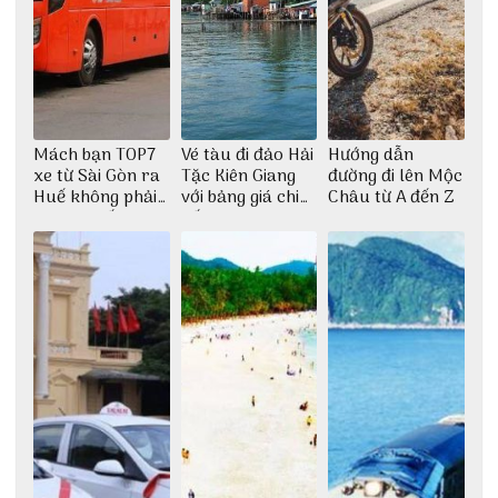
Mách bạn TOP7
Vé tàu đi đảo Hải
Hướng dẫn
xe từ Sài Gòn ra
Tặc Kiên Giang
đường đi lên Mộc
Huế không phải
với bảng giá chi
Châu từ A đến Z
ai cũng biết
tiết