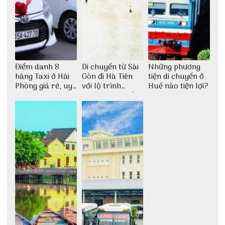
Điểm danh 8
Di chuyển từ Sài
Những phương
hãng Taxi ở Hải
Gòn đi Hà Tiên
tiện di chuyển ở
Phòng giá rẻ, uy
với lộ trình
Huế nào tiện lợi?
tín
thuận tiện nhất