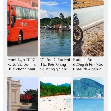
Mách bạn TOP7
Vé tàu đi đảo Hải
Hướng dẫn
xe từ Sài Gòn ra
Tặc Kiên Giang
đường đi lên Mộc
Huế không phải
với bảng giá chi
Châu từ A đến Z
ai cũng biết
tiết