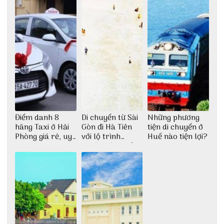
Điểm danh 8
Di chuyển từ Sài
Những phương
hãng Taxi ở Hải
Gòn đi Hà Tiên
tiện di chuyển ở
Phòng giá rẻ, uy
với lộ trình
Huế nào tiện lợi?
tín
thuận tiện nhất