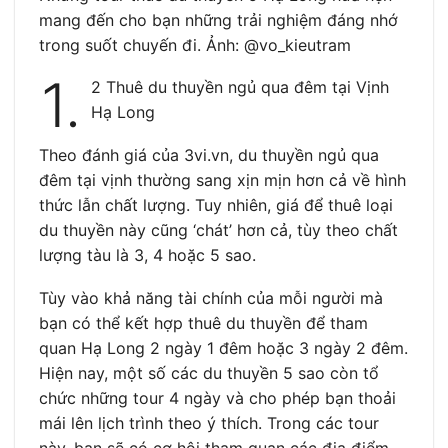
mang đến cho bạn những trải nghiệm đáng nhớ
trong suốt chuyến đi. Ảnh: @vo_kieutram
1.
2 Thuê du thuyền ngủ qua đêm tại Vịnh
Hạ Long
Theo đánh giá của 3vi.vn, du thuyền ngủ qua
đêm tại vịnh thường sang xịn mịn hơn cả về hình
thức lẫn chất lượng. Tuy nhiên, giá để thuê loại
du thuyền này cũng ‘chát’ hơn cả, tùy theo chất
lượng tàu là 3, 4 hoặc 5 sao.
Tùy vào khả năng tài chính của mỗi người mà
bạn có thể kết hợp thuê du thuyền để tham
quan Hạ Long 2 ngày 1 đêm hoặc 3 ngày 2 đêm.
Hiện nay, một số các du thuyền 5 sao còn tổ
chức những tour 4 ngày và cho phép bạn thoải
mái lên lịch trình theo ý thích. Trong các tour
này, bạn sẽ có cơ hội tham quan các địa điểm