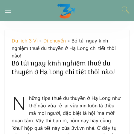
Chuyển
đến
nội
dung
Du lịch 3 Vì
»
Di chuyển
»
Bỏ túi ngay kinh
nghiệm thuê du thuyền ở Hạ Long chi tiết thôi
nào!
Bỏ túi ngay kinh nghiệm thuê du
thuyền ở Hạ Long chi tiết thôi nào!
N
hững tips thuê du thuyền ở Hạ Long như
thế nào vừa rẻ lại vừa xịn luôn là điều
mà mọi người, đặc biệt là hội ‘ma mới’
quan tâm. Vậy thì bạn ơi, hôm nay hãy cùng
‘khui’ hộp quà tết này của 3vi.vn nhé. Ở đây tụi