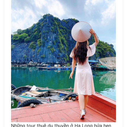
Những tour thuê du thuyền ở Hạ Long hứa hẹn