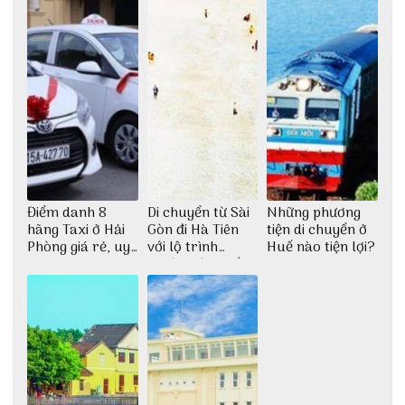
Điểm danh 8
Di chuyển từ Sài
Những phương
hãng Taxi ở Hải
Gòn đi Hà Tiên
tiện di chuyển ở
Phòng giá rẻ, uy
với lộ trình
Huế nào tiện lợi?
tín
thuận tiện nhất