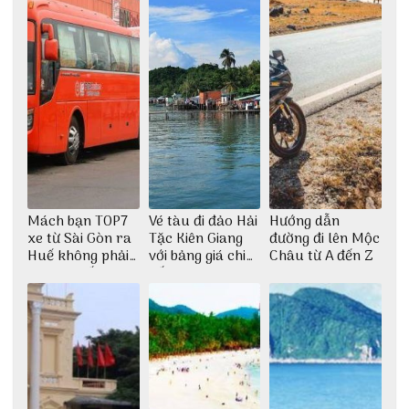
Mách bạn TOP7
Vé tàu đi đảo Hải
Hướng dẫn
xe từ Sài Gòn ra
Tặc Kiên Giang
đường đi lên Mộc
Huế không phải
với bảng giá chi
Châu từ A đến Z
ai cũng biết
tiết