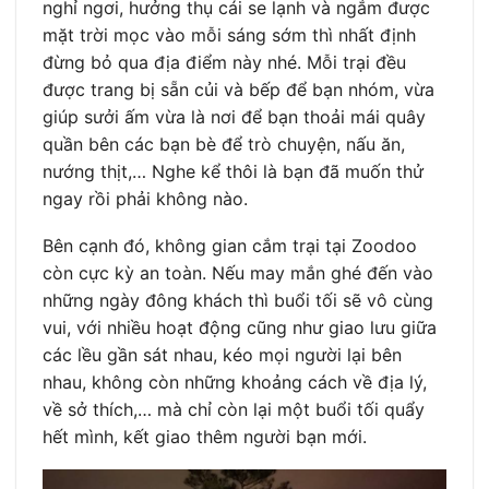
nghỉ ngơi, hưởng thụ cái se lạnh và ngắm được
mặt trời mọc vào mỗi sáng sớm thì nhất định
đừng bỏ qua địa điểm này nhé. Mỗi trại đều
được trang bị sẵn củi và bếp để bạn nhóm, vừa
giúp sưởi ấm vừa là nơi để bạn thoải mái quây
quần bên các bạn bè để trò chuyện, nấu ăn,
nướng thịt,… Nghe kể thôi là bạn đã muốn thử
ngay rồi phải không nào.
Bên cạnh đó, không gian cắm trại tại Zoodoo
còn cực kỳ an toàn. Nếu may mắn ghé đến vào
những ngày đông khách thì buổi tối sẽ vô cùng
vui, với nhiều hoạt động cũng như giao lưu giữa
các lều gần sát nhau, kéo mọi người lại bên
nhau, không còn những khoảng cách về địa lý,
về sở thích,… mà chỉ còn lại một buổi tối quẩy
hết mình, kết giao thêm người bạn mới.