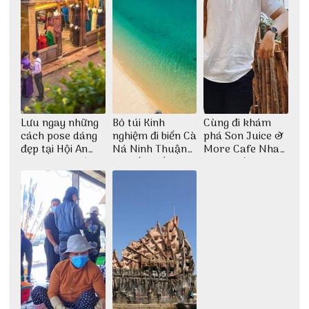
Lưu ngay những
Bỏ túi Kinh
Cùng đi khám
cách pose dáng
nghiệm đi biển Cà
phá Son Juice &
đẹp tại Hội An
Ná Ninh Thuận
More Cafe Nha
cho dân nghiện
chi tiết nhất
Trang với anh
sống ảo
chàng Lộc Vũ