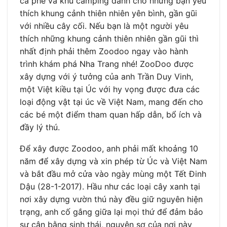
cà phê và khu camping dành cho những bạn yêu
thích khung cảnh thiên nhiên yên bình, gần gũi
với nhiều cây cối. Nếu bạn là một người yêu
thích những khung cảnh thiên nhiên gần gũi thì
nhất định phải thêm Zoodoo ngay vào hành
trình khám phá Nha Trang nhé! ZooDoo được
xây dựng với ý tưởng của anh Trần Duy Vinh,
một Việt kiều tại Úc với hy vọng được đưa các
loại động vật tại úc về Việt Nam, mang đến cho
các bé một điểm tham quan hấp dẫn, bổ ích và
đầy lý thú.
Để xây được Zoodoo, anh phải mất khoảng 10
năm để xây dựng và xin phép từ Úc và Việt Nam
và bắt đầu mở cửa vào ngày mùng một Tết Đinh
Dậu (28-1-2017). Hầu như các loại cây xanh tại
nơi xây dựng vườn thú này đều giữ nguyên hiện
trạng, anh cố gắng giữa lại mọi thứ để đảm bảo
sự cân bằng sinh thái, nguyên sơ của nơi này