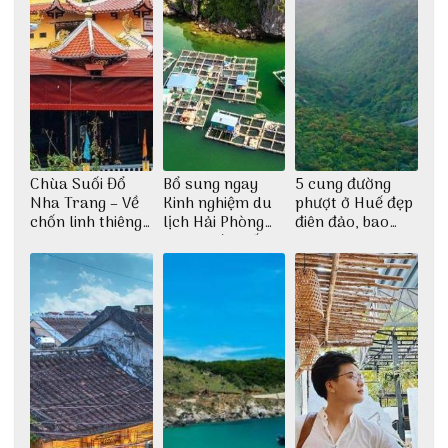
Chùa Suối Đổ
Bổ sung ngay
5 cung đường
Nha Trang – Về
Kinh nghiệm du
phượt ở Huế đẹp
chốn linh thiêng
lịch Hải Phòng
điên đảo, bao
giữa không gian
2022 mới nhất
phê cho dân xê
thiền định
dịch