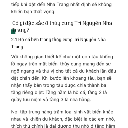
tiếp khi đặt đến Nha Trang nhất định sẽ không
khiến bạn thất vọng.
Có gì đặc sắc ở thủy cung Trí Nguyên Nha
Trang?
2.1 Hồ cá bên trong thủy cung Trí Nguyên Nha
Trang
Với không gian thiết kế như một con tàu khổng
lồ ngay trên mặt biển, thủy cung mang đến sự
ngỡ ngang và thú vị cho tất cả du khách lần đầu
đặt chân đến. Khi bước lên khoang tàu, bạn sẽ
nhận thấy bên trong tàu được chia thành ba
tầng riêng biệt: Tầng hầm là hồ cá, tầng 2 là
quầy lưu niệm và tầng 3 là nhà hàng.
Nơi tập trung hàng trăm loại sinh vật biển khắc
nhau và khiến du khách, đặc biệt là các em nhỏ,
thích thú chính là đại dương thu nhỏ ở tầng hầm