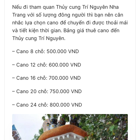
Nếu đi tham quan Thủy cung Trí Nguyên Nha
Trang với số lượng đông người thì bạn nên cân
nhắc lựa chọn cano để chuyến đi được thoải mái
và tiết kiện thời gian. Bảng giá thuê cano đến
Thủy cung Trí Nguyên.
– Cano 8 chỗ: 500.000 VND
– Cano 12 chỗ: 600.000 VND
– Cano 16 chỗ: 700.000 VND
– Cano 20 chỗ: 750.000 VND
– Cano 24 chỗ: 800.000 VND