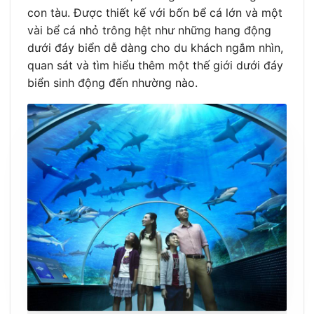
con tàu. Được thiết kế với bốn bể cá lớn và một
vài bể cá nhỏ trông hệt như những hang động
dưới đáy biển dễ dàng cho du khách ngắm nhìn,
quan sát và tìm hiểu thêm một thế giới dưới đáy
biển sinh động đến nhường nào.