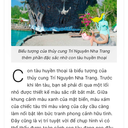
Biểu tượng của thủy cung Trí Nguyên Nha Trang
thêm phần đặc sắc nhờ con tàu huyền thoại
C
on tàu huyền thoại là biểu tượng của
thủy cung Trí Nguyên Nha Trang. Trước
khi lên tàu, bạn sẽ phải đi qua một lối
nhỏ được thiết kế màu sắc rất bắt mắt. Giữa
khung cảnh màu xanh của mặt biển, màu xám
của chiếc tàu thì màu vàng của cây cầu càng
làm nổi bật lên bức tranh phong cảnh hữu tình.
Đây cũng là vị trí tuyệt vời để chụp hình vì có
thể thấy được toàn cảnh con tàu đang neo đậu.