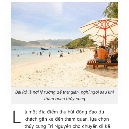
Bãi Rớ là nơi lý tưởng để thư giãn, nghỉ ngơi sau khi
tham quan thủy cung
L
à một địa điểm thu hút đông đảo du
khách gần xa đến tham quan, lựa chọn
thủy cung Trí Nguyên cho chuyến đi kế