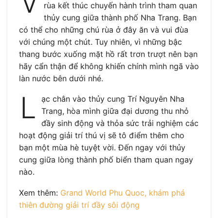
V
rùa kết thúc chuyến hành trình tham quan
thủy cung giữa thành phố Nha Trang. Bạn
có thể cho những chú rùa ở đây ăn và vui đùa
với chúng một chút. Tuy nhiên, vì những bậc
thang bước xuống mặt hồ rất trơn trượt nên bạn
hãy cẩn thận để không khiến chính mình ngã vào
làn nước bên dưới nhé.
L
ạc chân vào thủy cung Trí Nguyên Nha
Trang, hòa mình giữa đại dương thu nhỏ
đầy sinh động và thỏa sức trải nghiệm các
hoạt động giải trí thú vị sẽ tô điểm thêm cho
bạn một mùa hè tuyệt vời. Đến ngay với thủy
cung giữa lòng thành phố biển tham quan ngay
nào.
Xem thêm:
Grand World Phu Quoc, khám phá
thiên đường giải trí đầy sôi động