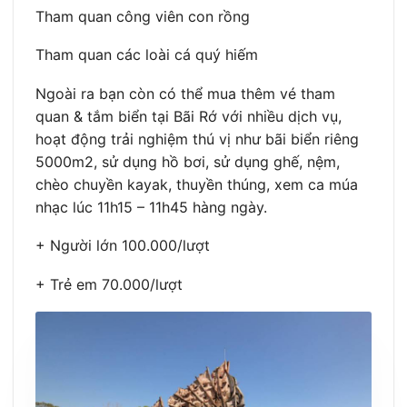
Tham quan công viên con rồng
Tham quan các loài cá quý hiếm
Ngoài ra bạn còn có thể mua thêm vé tham
quan & tắm biển tại Bãi Rớ với nhiều dịch vụ,
hoạt động trải nghiệm thú vị như bãi biển riêng
5000m2, sử dụng hồ bơi, sử dụng ghế, nệm,
chèo chuyền kayak, thuyền thúng, xem ca múa
nhạc lúc 11h15 – 11h45 hàng ngày.
+ Người lớn 100.000/lượt
+ Trẻ em 70.000/lượt