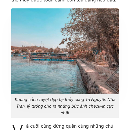
Khung cảnh tuyệt đẹp tại thủy cung Trí Nguyên Nha
Tran, lý tưởng cho ra những bức ảnh check-in cực
chất
à cuối cùng đừng quên cùng những chú