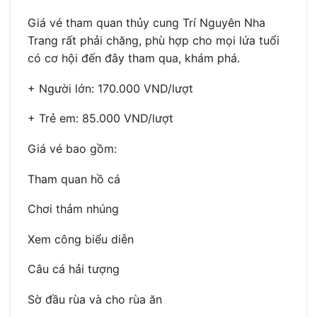
Giá vé tham quan thủy cung Trí Nguyên Nha
Trang rất phải chăng, phù hợp cho mọi lứa tuổi
có cơ hội đến đây tham qua, khám phá.
+ Người lớn: 170.000 VND/lượt
+ Trẻ em: 85.000 VND/lượt
Giá vé bao gồm:
Tham quan hồ cá
Chơi thảm nhúng
Xem công biểu diễn
Câu cá hải tượng
Sờ đầu rùa và cho rùa ăn