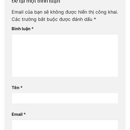
Để lại một bình luận
Email của bạn sẽ không được hiển thị công khai.
Các trường bắt buộc được đánh dấu
*
Bình luận
*
Tên
*
Email
*