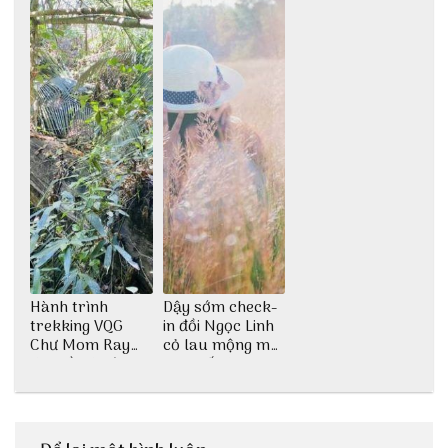
Hành trình
Dậy sớm check-
trekking VQG
in đồi Ngọc Linh
Chư Mom Ray
cỏ lau mộng mơ
tìm về núi rừng
tại Huế nè bạn
đại ngàn
ơi!