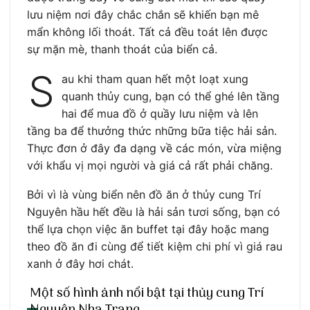
lưu niệm nơi đây chắc chắn sẽ khiến bạn mê
mẩn không lối thoát. Tất cả đều toát lên được
sự mặn mè, thanh thoát của biển cả.
S
au khi tham quan hết một loạt xung
quanh thủy cung, bạn có thể ghé lên tầng
hai để mua đồ ở quầy lưu niệm và lên
tầng ba để thưởng thức những bữa tiệc hải sản.
Thực đơn ở đây đa dạng về các món, vừa miệng
với khẩu vị mọi người và giá cả rất phải chăng.
Bởi vì là vùng biển nên đồ ăn ở thủy cung Trí
Nguyên hầu hết đều là hải sản tươi sống, bạn có
thể lựa chọn việc ăn buffet tại đây hoặc mang
theo đồ ăn đi cùng để tiết kiệm chi phí vì giá rau
xanh ở đây hơi chát.
Một số hình ảnh nổi bật tại thủy cung Trí
Nguyên Nha Trang