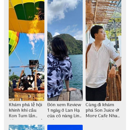
đẹp
Khám phá lễ hội
Đón xem Review
Cùng đi khám
khinh khí cầu
1 ngày ở Lan Hạ
phá Son Juice &
Kon Tum lần
của cô nàng Linh
More Cafe Nha
đầu tiên được tổ
Trần
Trang với anh
chức
chàng Lộc Vũ