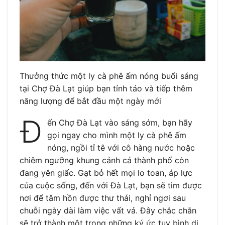
Thưởng thức một ly cà phê ấm nóng buổi sáng
tại Chợ Đà Lạt giúp bạn tỉnh táo và tiếp thêm
năng lượng để bắt đầu một ngày mới
Đ
ến Chợ Đà Lạt vào sáng sớm, bạn hãy
gọi ngay cho mình một ly cà phê ấm
nóng, ngồi tỉ tê với cô hàng nước hoặc
chiêm ngưỡng khung cảnh cả thành phố còn
đang yên giấc. Gạt bỏ hết mọi lo toan, áp lực
của cuộc sống, đến với Đà Lạt, bạn sẽ tìm được
nơi để tâm hồn được thư thái, nghỉ ngơi sau
chuỗi ngày dài làm việc vất vả. Đây chắc chắn
sẽ trở thành một trong những ký ức tuy bình dị