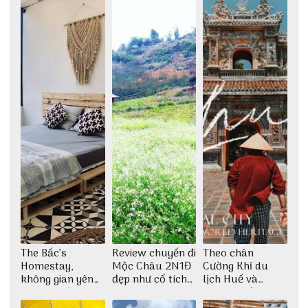
The Bấc’s
Review chuyến đi
Theo chân
Homestay,
Mộc Châu 2N1Đ
Cường Khỉ du
không gian yên
đẹp như cổ tích
lịch Huế và
bình tại Hòn Sơn
cùng nhóm bạn
check-in đúng
Thu Hà
những góc chụp