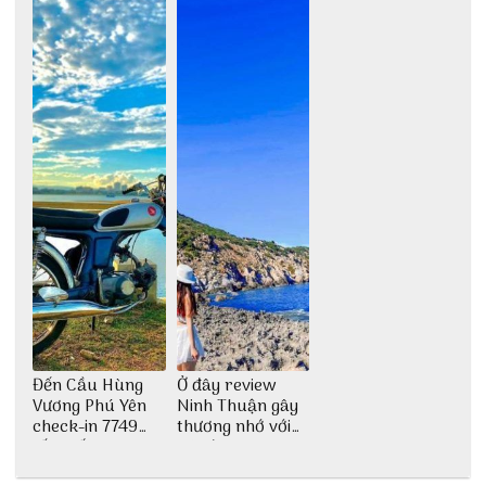
Đến Cầu Hùng
Ở đây review
Vương Phú Yên
Ninh Thuận gây
check-in 7749
thương nhớ với
tấm sống ảo
nét đẹp thiên
nhiên tuyệt sắc