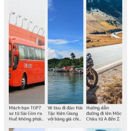
Mách bạn TOP7
Vé tàu đi đảo Hải
Hướng dẫn
xe từ Sài Gòn ra
Tặc Kiên Giang
đường đi lên Mộc
Huế không phải
với bảng giá chi
Châu từ A đến Z
ai cũng biết
tiết