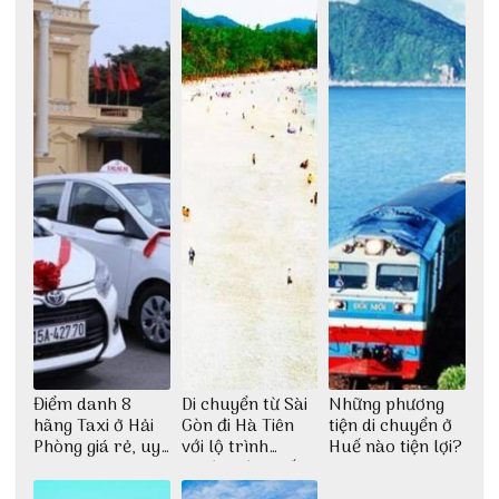
Điểm danh 8
Di chuyển từ Sài
Những phương
hãng Taxi ở Hải
Gòn đi Hà Tiên
tiện di chuyển ở
Phòng giá rẻ, uy
với lộ trình
Huế nào tiện lợi?
tín
thuận tiện nhất