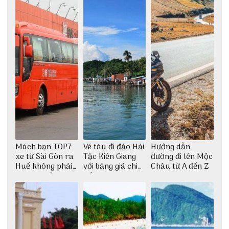
Mách bạn TOP7
Vé tàu đi đảo Hải
Hướng dẫn
xe từ Sài Gòn ra
Tặc Kiên Giang
đường đi lên Mộc
Huế không phải
với bảng giá chi
Châu từ A đến Z
ai cũng biết
tiết