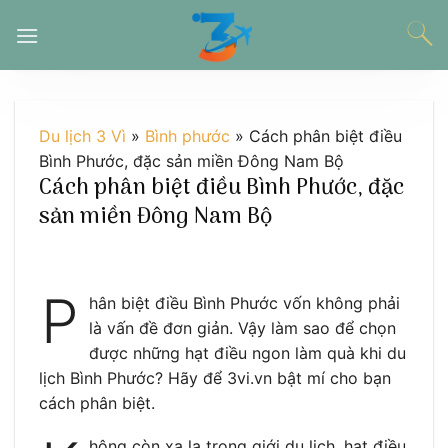
Chuyển
đến
nội
dung
Du lịch 3 Vì
»
Bình phước
»
Cách phân biệt điều
Bình Phước, đặc sản miền Đông Nam Bộ
Cách phân biệt điều Bình Phước, đặc
sản miền Đông Nam Bộ
P
hân biệt điều Bình Phước vốn không phải
là vấn đề đơn giản. Vậy làm sao để chọn
được những hạt điều ngon làm quà khi du
lịch Bình Phước? Hãy để 3vi.vn bật mí cho bạn
cách phân biệt.
hông còn xa lạ trong giới du lịch, hạt điều