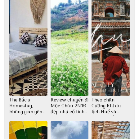
The Bấc’s
Review chuyến đi
Theo chân
Homestay,
Mộc Châu 2N1Đ
Cường Khỉ du
không gian yên
đẹp như cổ tích
lịch Huế và
bình tại Hòn Sơn
cùng nhóm bạn
check-in đúng
Thu Hà
những góc chụp
đẹp