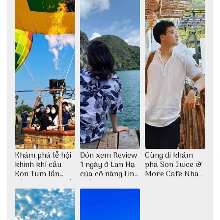
Khám phá lễ hội
Đón xem Review
Cùng đi khám
khinh khí cầu
1 ngày ở Lan Hạ
phá Son Juice &
Kon Tum lần
của cô nàng Linh
More Cafe Nha
đầu tiên được tổ
Trần
Trang với anh
chức
chàng Lộc Vũ