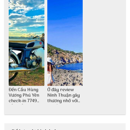
Đến Cầu Hùng
Ở đây review
Vương Phú Yên
Ninh Thuận gây
check-in 7749
thương nhớ với
tấm sống ảo
nét đẹp thiên
nhiên tuyệt sắc