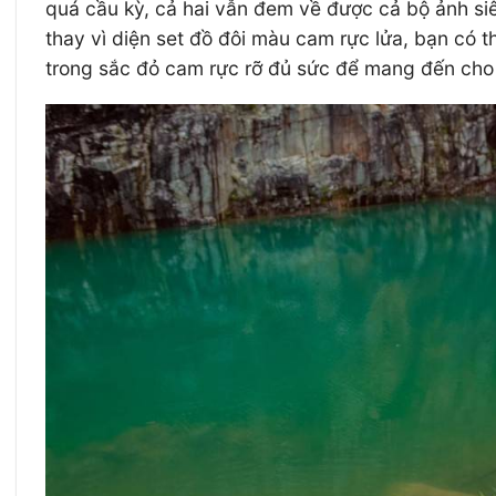
quá cầu kỳ, cả hai vẫn đem về được cả bộ ảnh si
thay vì diện set đồ đôi màu cam rực lửa, bạn có
trong sắc đỏ cam rực rỡ đủ sức để mang đến cho