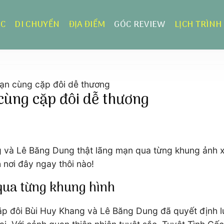
ỰC
DI CHUYỂN
ĐỊA ĐIỂM
GÓC REVIEW
LỊCH TRÌNH
mạn cùng cặp đôi dễ thương
cùng cặp đôi dễ thương
 và Lê Băng Dung thật lãng mạn qua từng khung ảnh xi
 nơi đây ngay thôi nào!
qua từng khung hình
cặp đôi Bùi Huy Khang và Lê Băng Dung đã quyết định l