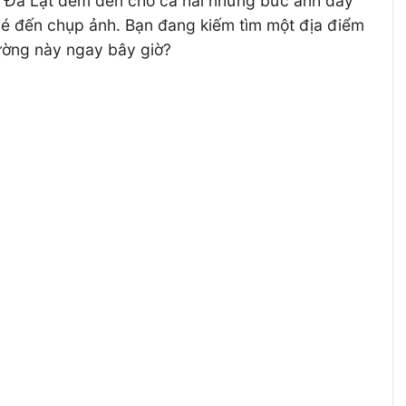
ốc Đà Lạt đem đến cho cả hai những bức ảnh đầy
ghé đến chụp ảnh. Bạn đang kiếm tìm một địa điểm
đường này ngay bây giờ?