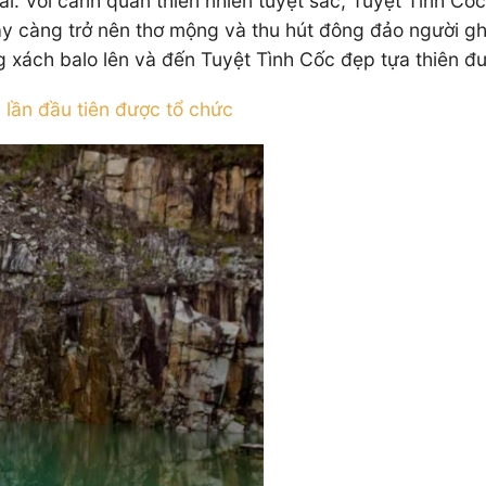
ai. Với cảnh quan thiên nhiên tuyệt sắc, Tuyệt Tình C
 này càng trở nên thơ mộng và thu hút đông đảo người 
g xách balo lên và đến Tuyệt Tình Cốc đẹp tựa thiên 
 lần đầu tiên được tổ chức