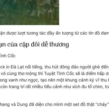
ận được lượt tương tác đầy ấn tượng từ các tín đồ đ
ạn của cặp đôi dễ thương
Tình Cốc
eck in Đà Lạt nổi tiếng, thu hút đông đảo người ghé đ
ô cùng thơ mộng thì Tuyệt Tình Cốc sẽ là điểm hấp dẫ
ong xanh như ngọc, tạo nên một khung cảnh kỳ vĩ thu 
còn trang trí rất nhiều tiểu cảnh như xích đu tổ chim, t
Khang và Dung đã diện cho mình một set đồ thật “cháy