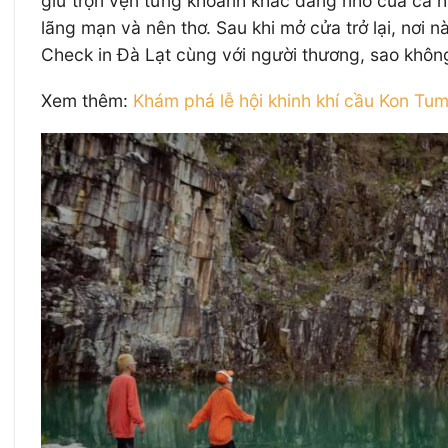
giữ trọn vẹn từng khoảnh khắc đáng nhớ của cả h
lãng mạn và nên thơ. Sau khi mở cửa trở lại, nơi
Check in Đà Lạt cùng với người thương, sao khôn
Xem thêm:
Khám phá lễ hội khinh khí cầu Kon Tum