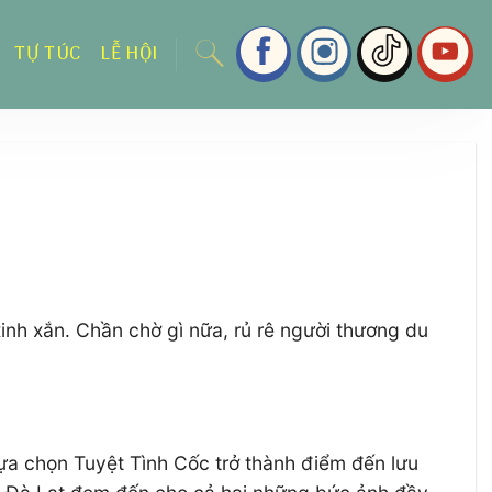
TỰ TÚC
LỄ HỘI
nh xắn. Chần chờ gì nữa, rủ rê người thương du
ựa chọn Tuyệt Tình Cốc trở thành điểm đến lưu