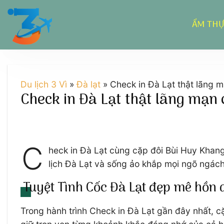
Chuyển
đến
ẨM TH
nội
dung
Du lịch 3 Vì
»
Đà lạt
»
Check in Đà Lạt thật lãng 
Check in Đà Lạt thật lãng mạn 
C
heck in Đà Lạt cùng cặp đôi Bùi Huy Khang
lịch Đà Lạt và sống ảo khắp mọi ngõ ngách
Tuyệt Tình Cốc Đà Lạt đẹp mê hồn 
Trong hành trình Check in Đà Lạt gần đây nhất, 