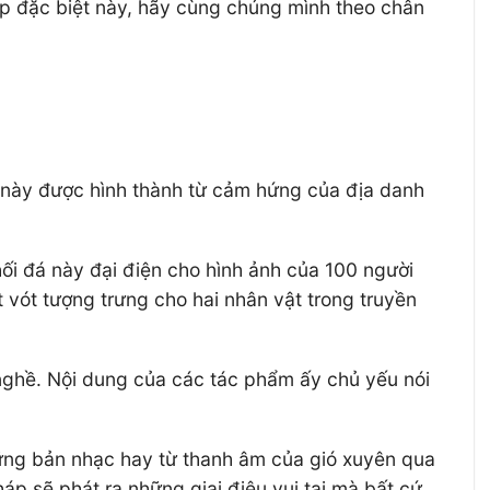
p đặc biệt này, hãy cùng chúng mình theo chân
h này được hình thành từ cảm hứng của địa danh
ối đá này đại điện cho hình ảnh của 100 người
 vót tượng trưng cho hai nhân vật trong truyền
nghề. Nội dung của các tác phẩm ấy chủ yếu nói
hững bản nhạc hay từ thanh âm của gió xuyên qua
áp sẽ phát ra những giai điệu vui tai mà bất cứ