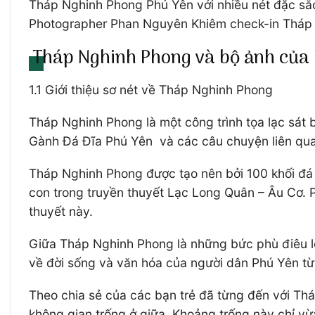
Tháp Nghinh Phong Phú Yên với nhiều nét đặc sắc
Photographer Phan Nguyên Khiêm check-in Tháp 
Tháp Nghinh Phong và bộ ảnh củ
1.1 Giới thiệu sơ nét về Tháp Nghinh Phong
Tháp Nghinh Phong là một công trình tọa lạc sát
Gành Đá Đĩa Phú Yên và các câu chuyện liên qua
Tháp Nghinh Phong được tạo nên bởi 100 khối đá 
con trong truyền thuyết Lạc Long Quân – Âu Cơ. P
thuyết này.
Giữa Tháp Nghinh Phong là những bức phù điêu lộ
về đời sống và văn hóa của người dân Phú Yên từ 
Theo chia sẻ của các bạn trẻ đã từng đến với Th
không gian trống ở giữa. Khoảng trống này chỉ vừa