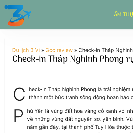
Chuyển
đến
ẨM TH
nội
dung
Du lịch 3 Vì
»
Góc review
»
Check-in Tháp Nghinh
Check-in Tháp Nghinh Phong rự
C
heck-in Tháp Nghinh Phong là trải nghiệm m
thành một bức tranh sống động hoàn hảo c
P
hú Yên là vùng đất hoa vàng cỏ xanh với nh
về những vùng đất nguyên sơ, yên bình. Vù
năm gần đây, tại thành phố Tuy Hòa thuộc t