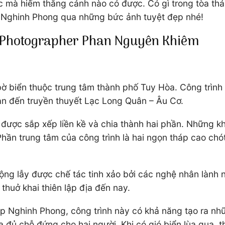
 mà hiếm thắng cảnh nào có được. Có gì trong tòa thá
Nghinh Phong qua những bức ảnh tuyệt đẹp nhé!
a Photographer Phan Nguyên Khiêm
 bờ biển thuộc trung tâm thành phố Tuy Hòa. Công trìn
n đến truyền thuyết Lạc Long Quân – Âu Cơ.
được sắp xếp liền kề và chia thành hai phần. Những kh
hần trung tâm của công trình là hai ngọn tháp cao chót
ng lẫy được chế tác tinh xảo bởi các nghệ nhân lành 
thuở khai thiên lập địa đến nay.
áp Nghinh Phong, công trình này có khả năng tạo ra n
 đủ chỗ đứng cho hai người. Khi có gió biển lùa qua, th