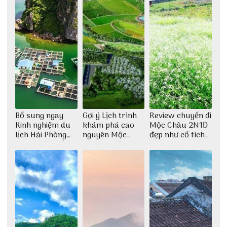
Bổ sung ngay
Gợi ý Lịch trình
Review chuyến đi
Kinh nghiệm du
khám phá cao
Mộc Châu 2N1Đ
lịch Hải Phòng
nguyên Mộc
đẹp như cổ tích
2022 mới nhất
Châu 2N1Đ cực
cùng nhóm bạn
chi tiết
Thu Hà