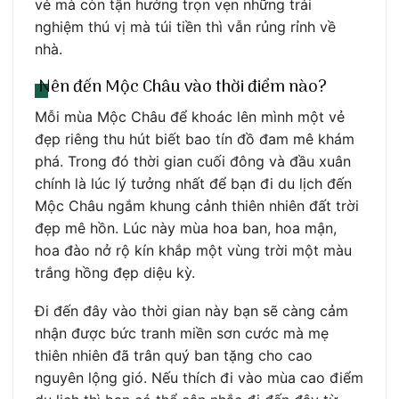
vẻ mà còn tận hưởng trọn vẹn những trải
nghiệm thú vị mà túi tiền thì vẫn rủng rỉnh về
nhà.
Nên đến Mộc Châu vào thời điểm nào?
Mỗi mùa Mộc Châu để khoác lên mình một vẻ
đẹp riêng thu hút biết bao tín đồ đam mê khám
phá. Trong đó thời gian cuối đông và đầu xuân
chính là lúc lý tưởng nhất để bạn đi du lịch đến
Mộc Châu ngắm khung cảnh thiên nhiên đất trời
đẹp mê hồn. Lúc này mùa hoa ban, hoa mận,
hoa đào nở rộ kín khắp một vùng trời một màu
trắng hồng đẹp diệu kỳ.
Đi đến đây vào thời gian này bạn sẽ càng cảm
nhận được bức tranh miền sơn cước mà mẹ
thiên nhiên đã trân quý ban tặng cho cao
nguyên lộng gió. Nếu thích đi vào mùa cao điểm