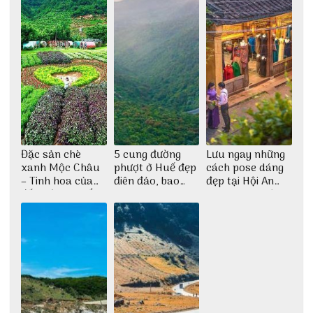
Đặc sản chè
5 cung đường
Lưu ngay những
xanh Mộc Châu
phượt ở Huế đẹp
cách pose dáng
– Tinh hoa của
điên đảo, bao
đẹp tại Hội An
đất trời Tây Bắc
phê cho dân xê
cho dân nghiện
dịch
sống ảo