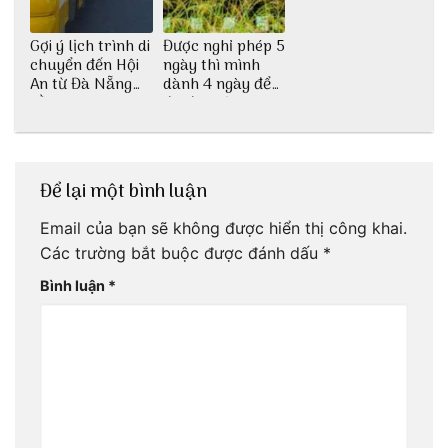
Gợi ý lịch trình di
Được nghỉ phép 5
chuyển đến Hội
ngày thì mình
An từ Đà Nẵng
dành 4 ngày để
bằng xe bus
đu đưa Lịch
trình Huế tự túc
4 ngày của 3vi.vn
thôi
Để lại một bình luận
Email của bạn sẽ không được hiển thị công khai.
Các trường bắt buộc được đánh dấu
*
Bình luận
*