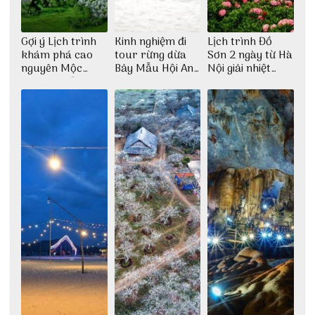
Gợi ý Lịch trình
Kinh nghiệm đi
Lịch trình Đồ
khám phá cao
tour rừng dừa
Sơn 2 ngày từ Hà
nguyên Mộc
Bảy Mẫu Hội An
Nội giải nhiệt
Châu 2N1Đ cực
1 ngày
ngày hè
chi tiết