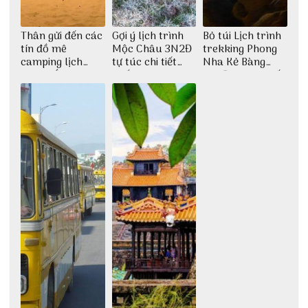
Thân gửi đến các
Gợi ý lịch trình
Bỏ túi Lịch trình
tín đồ mê
Mộc Châu 3N2Đ
trekking Phong
camping lịch
tự túc chi tiết
Nha Kẻ Bàng
trình cắm trại
nhất
3N2Đ cực chi tiết
Huế tự túc 2N1Đ
từ 3vi.vn
chi tiết nhất