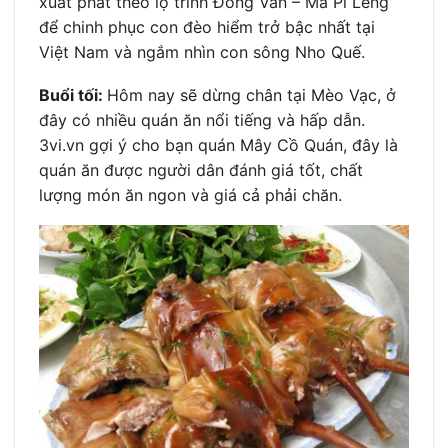
xuất phát theo lộ trình Đồng Văn – Mã Pí Lèng
để chinh phục con đèo hiểm trở bậc nhất tại
Việt Nam và ngắm nhìn con sông Nho Quế.
Buổi tối:
Hôm nay sẽ dừng chân tại Mèo Vạc, ở
đây có nhiều quán ăn nổi tiếng và hấp dẫn.
3vi.vn gợi ý cho bạn quán Mây Cồ Quán, đây là
quán ăn được người dân đánh giá tốt, chất
lượng món ăn ngon và giá cả phải chăn.