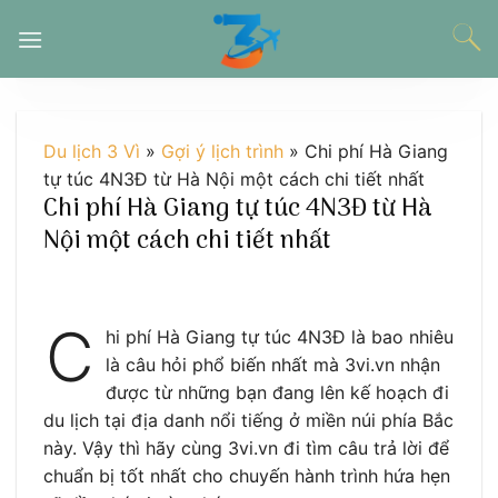
Chuyển
đến
nội
dung
Du lịch 3 Vì
»
Gợi ý lịch trình
»
Chi phí Hà Giang
tự túc 4N3Đ từ Hà Nội một cách chi tiết nhất
Chi phí Hà Giang tự túc 4N3Đ từ Hà
Nội một cách chi tiết nhất
C
hi phí Hà Giang tự túc 4N3Đ là bao nhiêu
là câu hỏi phổ biến nhất mà 3vi.vn nhận
được từ những bạn đang lên kế hoạch đi
du lịch tại địa danh nổi tiếng ở miền núi phía Bắc
này. Vậy thì hãy cùng 3vi.vn đi tìm câu trả lời để
chuẩn bị tốt nhất cho chuyến hành trình hứa hẹn