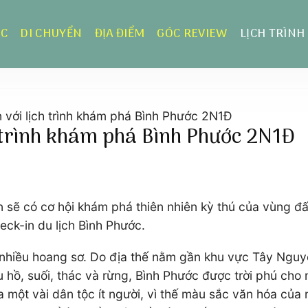
ỰC
DI CHUYỂN
ĐỊA ĐIỂM
GÓC REVIEW
LỊCH TRÌNH
n với lịch trình khám phá Bình Phước 2N1Đ
h trình khám phá Bình Phước 2N1Đ
n sẽ có cơ hội khám phá thiên nhiên kỳ thú của vùng đ
heck-in du lịch Bình Phước.
n nhiều hoang sơ. Do địa thế nằm gần khu vực Tây Ng
hồ, suối, thác và rừng, Bình Phước được trời phú cho n
a một vài dân tộc ít người, vì thế màu sắc văn hóa củ