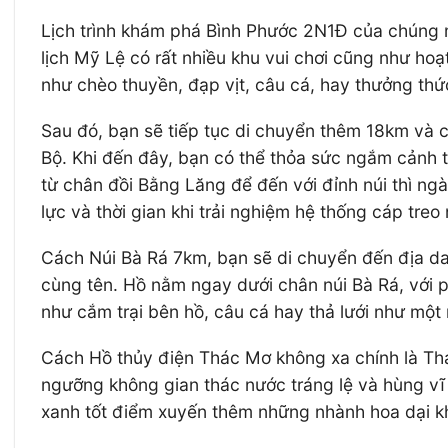
Lịch trình khám phá Bình Phước 2N1Đ của chúng mì
lịch Mỹ Lệ có rất nhiều khu vui chơi cũng như hoạt
như chèo thuyền, đạp vịt, câu cá, hay thưởng thứ
Sau đó, bạn sẽ tiếp tục di chuyển thêm 18km và c
Bộ. Khi đến đây, bạn có thể thỏa sức ngắm cảnh t
từ chân đồi Bằng Lăng để đến với đỉnh núi thì ng
lực và thời gian khi trải nghiệm hệ thống cáp treo
Cách Núi Bà Rá 7km, bạn sẽ di chuyển đến địa d
cùng tên. Hồ nằm ngay dưới chân núi Bà Rá, với p
như cắm trại bên hồ, câu cá hay thả lưới như mộ
Cách Hồ thủy điện Thác Mơ không xa chính là Th
ngưỡng không gian thác nước tráng lệ và hùng vĩ
xanh tốt điểm xuyến thêm những nhành hoa dại kh