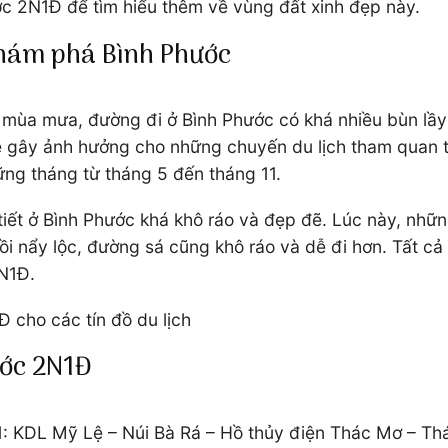
ước 2N1Đ để tìm hiểu thêm về vùng đất xinh đẹp này.
khám phá Bình Phước
o mùa mưa, đường đi ở Bình Phước có khá nhiều bùn lầy 
dễ gây ảnh hưởng cho những chuyến du lịch tham quan thi
ững tháng từ tháng 5 đến tháng 11.
 tiết ở Bình Phước khá khô ráo và đẹp đẽ. Lúc này, nhữ
i nẩy lộc, đường sá cũng khô ráo và dễ đi hơn. Tất cả
 2N1Đ.
Đ cho các tín đồ du lịch
ước 2N1Đ
 1: KDL Mỹ Lệ – Núi Bà Rá – Hồ thủy điện Thác Mơ – 