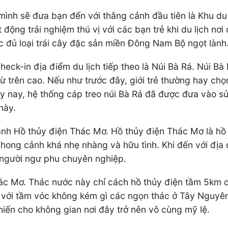
nh sẽ đưa bạn đến với thắng cảnh đầu tiên là Khu du l
 động trải nghiệm thú vị với các bạn trẻ khi du lịch nơ
c đủ loại trái cây đặc sản miền Đông Nam Bộ ngọt lành
heck-in địa điểm du lịch tiếp theo là Núi Bà Rá. Núi B
ừ trên cao. Nếu như trước đây, giới trẻ thường hay chọ
ày nay, hệ thống cáp treo núi Bà Rá đã được đưa vào s
 này.
anh Hồ thủy điện Thác Mơ. Hồ thủy điện Thác Mơ là hồ
hong cảnh khá nhẹ nhàng và hữu tình. Khi đến với địa 
t người ngư phu chuyên nghiệp.
ác Mơ. Thác nước này chỉ cách hồ thủy điện tầm 5km 
 với tầm vóc không kém gì các ngọn thác ở Tây Nguyên
iến cho không gian nơi đây trở nên vô cùng mỹ lệ.