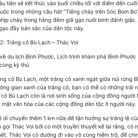
 tiên sẽ kết thúc vào buổi chiều tối với điểm đến cuố
uộc trong những câu hát “Tiếng chày trên Sóc Bom Bo”
hịp chày trong hàng đêm giã gạo nuôi binh đánh giặc. 
 gạo đầy bản sắc của dân tộc này.
2: Trảng cỏ Bù Lạch – Thác Voi
ị về du lịch Bình Phước, Lịch trình khám phá Bình Phướ
 cùng kỳ thú
rảng cỏ Bù Lạch, một trảng cỏ xanh ngát giữa núi rừng 
ông gian xanh của trảng cỏ, bạn có thể có những trải 
cỏ Bù Lạch còn là nơi sinh sống của cộng đồng người 
ề mặt văn hóa của các cộng đồng dân tộc ít người này.
ẽ di chuyển thêm 1 km nữa để tận hưởng sự tráng lệ củ
n gọi Thác Voi bởi có một truyền thuyết kể lại rằng, c
hết. Thác Voi có đường đi vào vô cùng hiểm trở, để ch