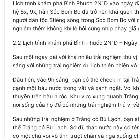
Lịch trình khám phá Bình Phước 2N1Đ vào ngày đầu
hệ 8x, 9x, hẳn Sóc Bom Bo đã trở nên khá quen th
người dân tộc Stiêng sống trong Sóc Bom Bo với n
nghiệm thêm không khí lễ hội cùng nhịp chày giã
2.2 Lịch trình khám phá Bình Phước 2N1Đ – Ngày 
Sau một ngày dài với khá nhiều trải nghiệm thú v
sáng với những trải nghiệm du lịch thiên nhiên vô
Đầu tiên, vào 9h sáng, bạn có thể check-in tại T
cạnh một bàu nước trong vắt và xanh ngắt. Với kh
thuyền trên bàu nước. Khu vực xung quanh Trảng 
nơi sống của họ để có những trải nghiệm thú vị v
Sau những trải nghiệm ở Trảng cỏ Bù Lạch, bạn s
thể Trảng cỏ Bù Lạch. Sở dĩ, thác nước này có tê
có một chú voi vô tình trượt chân và ngã xuống c