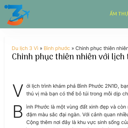
Chuyển
đến
ẨM TH
nội
dung
Du lịch 3 Vì
»
Bình phước
»
Chinh phục thiên nhiê
Chinh phục thiên nhiên với lịc
V
ới lịch trình khám phá Bình Phước 2N1Đ, bạ
thú vị mà bạn có thể bỏ túi trong mỗi dịp c
B
ình Phước là một vùng đất xinh đẹp và cò
đậm màu sắc đại ngàn. Với cảnh quan nhiều 
Cộng thêm nơi đây là khu vực sinh sống củ