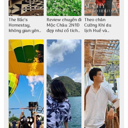
The Bấc’s
Review chuyến đi
Theo chân
Homestay,
Mộc Châu 2N1Đ
Cường Khỉ du
không gian yên
đẹp như cổ tích
lịch Huế và
bình tại Hòn Sơn
cùng nhóm bạn
check-in đúng
Thu Hà
những góc chụp
đẹp