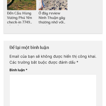
Đến Cầu Hùng
Ở đây review
Vương Phú Yên
Ninh Thuận gây
check-in 7749
thương nhớ với
tấm sống ảo
nét đẹp thiên
nhiên tuyệt sắc
Để lại một bình luận
Email của bạn sẽ không được hiển thị công khai.
Các trường bắt buộc được đánh dấu
*
Bình luận
*