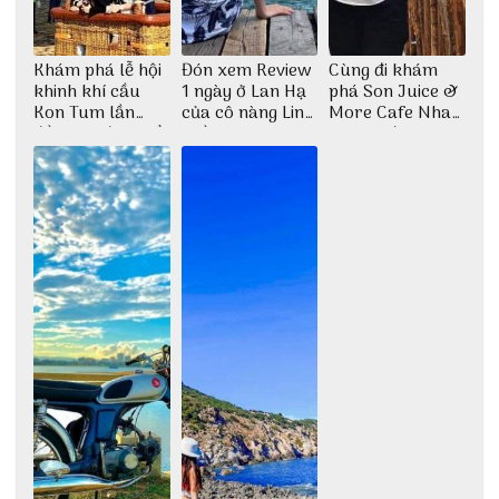
Khám phá lễ hội
Đón xem Review
Cùng đi khám
khinh khí cầu
1 ngày ở Lan Hạ
phá Son Juice &
Kon Tum lần
của cô nàng Linh
More Cafe Nha
đầu tiên được tổ
Trần
Trang với anh
chức
chàng Lộc Vũ