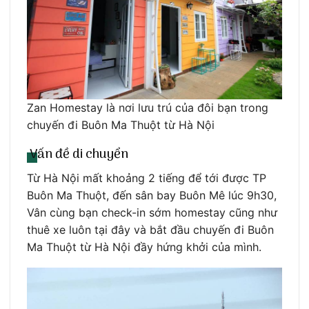
Zan Homestay là nơi lưu trú của đôi bạn trong
chuyến đi Buôn Ma Thuột từ Hà Nội
Vấn đề di chuyển
Từ Hà Nội mất khoảng 2 tiếng để tới được TP
Buôn Ma Thuột, đến sân bay Buôn Mê lúc 9h30,
Vân cùng bạn check-in sớm homestay cũng như
thuê xe luôn tại đây và bắt đầu chuyến đi Buôn
Ma Thuột từ Hà Nội đầy hứng khởi của mình.