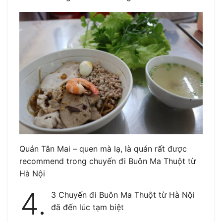
Quán Tân Mai – quen mà lạ, là quán rất được
recommend trong chuyến đi Buôn Ma Thuột từ
Hà Nội
4.
3 Chuyến đi Buôn Ma Thuột từ Hà Nội
đã đến lúc tạm biệt