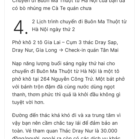
Chuyến đi Buôn Ma Thuột từ Hà Nội của bạn đã
có bò nhúng me Cà Te quán chưa
4.
2 Lịch trình chuyến đi Buôn Ma Thuột từ
Hà Nội ngày thứ 2
Phở khô 2 tô Gia Lai – Cụm 3 thác Dray Sap,
Dray Nur, Gia Long → Check-in quán Tân Mai
Nạp năng lượng buổi sáng ngày thứ hai cho
chuyến đi Buôn Ma Thuột từ Hà Nội là một tô
phở khô tại 264 Nguyễn Công Trứ. Một bát phở
với bánh trộn đậm đà cùng nước dùng ngọt
thanh, thơm phức thì quả là khởi đầu không gì
tuyệt vời hơn.
Đường đến thác khá khó đi và xa trung tâm vì
vậy bạn nên cầm chắc tay lái để đảm bảo an
toàn. Vé tham quan Thác Dray Nur là 30.000
đồng/người, ngoài ra còn có các dịch vụ khác