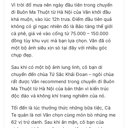
Vì trời đổ mưa nên ngày đầu tiên trong chuyến
đi Buôn Ma Thuột từ Hà Nội của Vân khởi đầu
khá muộn, vào lúc 12h trưa. Điểm đầu tiên quả
không có gì ngạc nhiên đó là Bảo tàng thế giới
cà phê, giá vé vào cổng từ 75.000 – 150.000
đồng tùy khu vực mà bạn lựa chọn. Vân đã có
một bộ ảnh siêu xịn sò tại đây với nhiều góc
chụp đẹp.
Sau khi có một bộ ảnh lung linh, cô bạn di
chuyển đến chùa Tứ Sắc Khải Đoan – ngôi chùa
rất được Vân recommend trong chuyến đi Buôn
Ma Thuột từ Hà Nội của bản thân vì kiến trúc
độc đáo và không khí trang nghiêm của nó.
Tối đến là lúc thưởng thức những bữa tiệc, Cà
Te quán là nơi Vân chọn cùng món bò nhúng me
62 vị trứ danh. Sau khi ăn mặn, cô bạn của