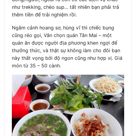
như trekking, chèo sup… tất nhiên bạn phải trả
thêm tiền để trải nghiệm rồi.
Ngắm cảnh hoang sơ, hùng vĩ thì chiếc bụng
cũng réo gọi, Vân chọn quán Tân Mai – một
quán ăn được người địa phương khen ngợi để
thưởng thức, và thật sự không làm cho đôi bạn
này thất vọng bởi độ ngon cũng như hợp vị. Giá
món từ 35 – 50 cành.