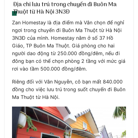
Địa chỉ lưu trú trong chuyến đi Buôn Ma
Thuột từ Hà Nội 3N3Đ
Zan Homestay là địa điểm mà Vân chọn để nghỉ
ngơi trong chuyến đi Buôn Ma Thuột từ Hà Nội
3N3Đ của mình. Homestay nằm ở số 37 Hồ
Giáo, TP Buôn Ma Thuột. Giá phòng cho hai
người dao động từ 250.000 đồng/đêm, nếu đi
đông bạn có thể chọn phòng 2 tầng với mức giá
rơi vào tầm 500.000 đồng/đêm.
Riêng đối với Vân Nguyễn, cô bạn mất 840.000
đồng cho việc lưu trú trong suốt chuyến đi Buôn
Ma Thuột từ Hà Nội.