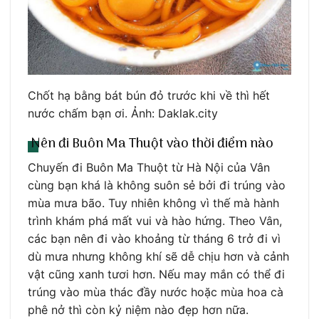
Chốt hạ bằng bát bún đỏ trước khi về thì hết
nước chấm bạn ơi. Ảnh: Daklak.city
Nên đi Buôn Ma Thuột vào thời điểm nào
Chuyến đi Buôn Ma Thuột từ Hà Nội của Vân
cùng bạn khá là không suôn sẻ bởi đi trúng vào
mùa mưa bão. Tuy nhiên không vì thế mà hành
trình khám phá mất vui và hào hứng. Theo Vân,
các bạn nên đi vào khoảng từ tháng 6 trở đi vì
dù mưa nhưng không khí sẽ dễ chịu hơn và cảnh
vật cũng xanh tươi hơn. Nếu may mắn có thể đi
trúng vào mùa thác đầy nước hoặc mùa hoa cà
phê nở thì còn kỷ niệm nào đẹp hơn nữa.