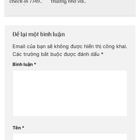
check-in 7749
thương nhớ với
tấm sống ảo
nét đẹp thiên
nhiên tuyệt sắc
Để lại một bình luận
Email của bạn sẽ không được hiển thị công khai.
Các trường bắt buộc được đánh dấu
*
Bình luận
*
Tên
*