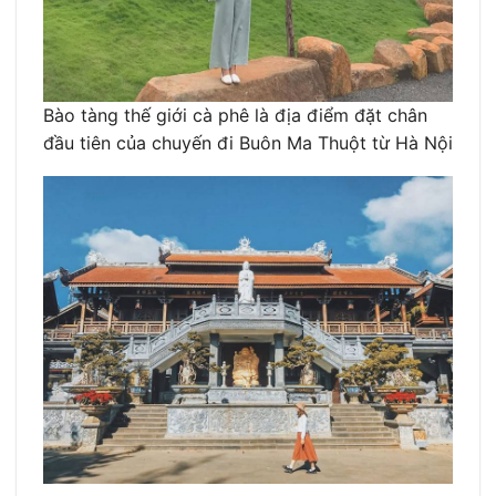
Bào tàng thế giới cà phê là địa điểm đặt chân
đầu tiên của chuyến đi Buôn Ma Thuột từ Hà Nội