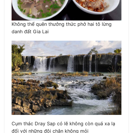
Không thể quên thưởng thức phở hai tô lừng
danh đất Gia Lai
Cụm thác Dray Sap có lẽ không còn quá xa lạ
đối với những đôi chân không mỏi