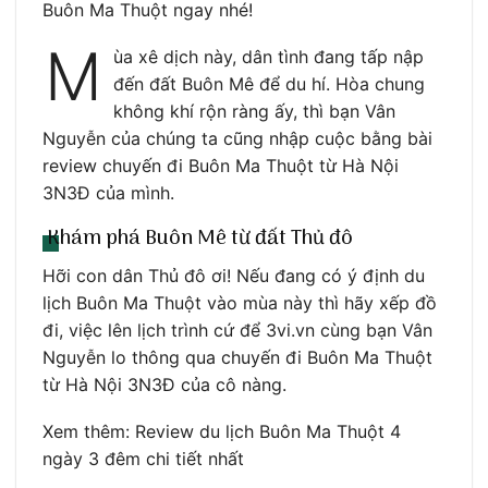
Buôn Ma Thuột ngay nhé!
M
ùa xê dịch này, dân tình đang tấp nập
đến đất Buôn Mê để du hí. Hòa chung
không khí rộn ràng ấy, thì bạn Vân
Nguyễn của chúng ta cũng nhập cuộc bằng bài
review chuyến đi Buôn Ma Thuột từ Hà Nội
3N3Đ của mình.
Khám phá Buôn Mê từ đất Thủ đô
Hỡi con dân Thủ đô ơi! Nếu đang có ý định du
lịch Buôn Ma Thuột vào mùa này thì hãy xếp đồ
đi, việc lên lịch trình cứ để 3vi.vn cùng bạn Vân
Nguyễn lo thông qua chuyến đi Buôn Ma Thuột
từ Hà Nội 3N3Đ của cô nàng.
Xem thêm: Review du lịch Buôn Ma Thuột 4
ngày 3 đêm chi tiết nhất