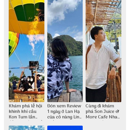
Thu Hà
những góc chụp
đẹp
Khám phá lễ hội
Đón xem Review
Cùng đi khám
khinh khí cầu
1 ngày ở Lan Hạ
phá Son Juice &
Kon Tum lần
của cô nàng Linh
More Cafe Nha
đầu tiên được tổ
Trần
Trang với anh
chức
chàng Lộc Vũ