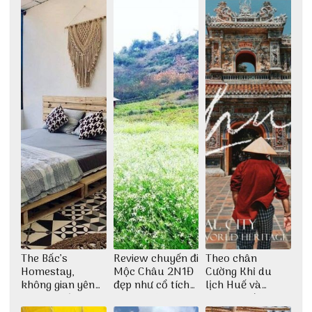
The Bấc’s
Review chuyến đi
Theo chân
Homestay,
Mộc Châu 2N1Đ
Cường Khỉ du
không gian yên
đẹp như cổ tích
lịch Huế và
bình tại Hòn Sơn
cùng nhóm bạn
check-in đúng