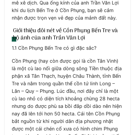
mê xê dịch. Qua ống kính của anh Trần Văn Lợi
khi du lịch Bến Tre ở Cồn Phụng, bạn sẽ cảm
nhận được trọn vẹn vẻ đẹp của mảnh đất này.
Giới thiệu đôi nét về Cồn Phụng Bến Tre và
bộ ảnh của anh Trần Văn Lợi
1.1 Cồn Phụng Bến Tre có gì đặc sắc?
Cồn Phụng (hay còn được gọi là cồn Tân Vinh)
là một cù lao nổi giữa dòng sông Tiền thuộc địa
phận xã Tân Thạch, huyện Châu Thành, tỉnh Bến
Tre và nằm trong quần thể cồn tứ linh Long –
Lân – Quy – Phụng. Lúc đầu, nơi đây chỉ là một
cù lao nhỏ có diện tích khoảng chừng 28 hecta
nhưng do được phù sa bồi đắp dồi dào nên hiện
nay đã lên tới hơn 50 hecta. Cái tên Cồn Phụng
bắt nguồn từ khi người dân địa phương nhặt
được một cái chén cổ xưa có hình chim Phụng