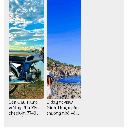
Đến Cầu Hùng
Ở đây review
Vương Phú Yên
Ninh Thuận gây
check-in 7749
thương nhớ với
tấm sống ảo
nét đẹp thiên
nhiên tuyệt sắc