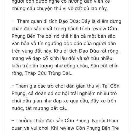
người còn được nghe cô hướng dẫn viên kể
những câu chuyện thú vị về đất cù lao này.
– Tham quan di tích Đạo Dừa: Đây là điểm dừng
chân đặc sắc nhất trong hành trình review Cồn
Phụng Bến Tre bởi nó thể hiện cả một bản sắc
văn hóa và tín ngưỡng độc đáo của người dân
trên vùng đất này. Khu di tích Đạo Dừa rất rộng,
mang vẻ đẹp cổ kính lâu đời và sở hữu nhiều
kiến trúc ấn tượng như cổng chào, Sân cột chín
rồng, Tháp Cửu Trùng Đài…
– Tham gia các trò chơi dân gian thú vị: Tại Cồn
Phụng, cả đoàn có cơ hội trải nghiệm nhiều trò
chơi dân gian như đạp xe qua cầu, đẩy xe trên
nước, tát mương bắt cá…
– Thưởng thức đặc sản Cồn Phụng: Ngoài tham
quan và vui chơi, Khi review Cồn Phụng Bến Tre