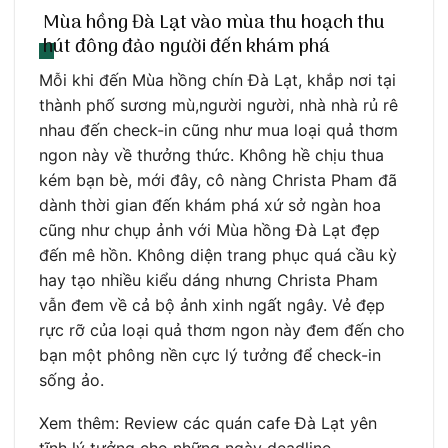
Mùa hồng Đà Lạt vào mùa thu hoạch thu
hút đông đảo người đến khám phá
Mỗi khi đến Mùa hồng chín Đà Lạt, khắp nơi tại
thành phố sương mù,người người, nhà nhà rủ rê
nhau đến check-in cũng như mua loại quả thơm
ngon này về thưởng thức. Không hề chịu thua
kém bạn bè, mới đây, cô nàng Christa Pham đã
dành thời gian đến khám phá xứ sở ngàn hoa
cũng như chụp ảnh với Mùa hồng Đà Lạt đẹp
đến mê hồn. Không diện trang phục quá cầu kỳ
hay tạo nhiều kiểu dáng nhưng Christa Pham
vẫn đem về cả bộ ảnh xinh ngất ngây. Vẻ đẹp
rực rỡ của loại quả thơm ngon này đem đến cho
bạn một phông nền cực lý tưởng để check-in
sống ảo.
Xem thêm: Review các quán cafe Đà Lạt yên
tĩnh lý tưởng cho những ngày deadline