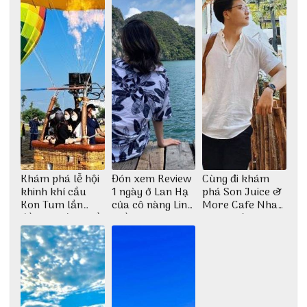
Khám phá lễ hội
Đón xem Review
Cùng đi khám
khinh khí cầu
1 ngày ở Lan Hạ
phá Son Juice &
Kon Tum lần
của cô nàng Linh
More Cafe Nha
đầu tiên được tổ
Trần
Trang với anh
chức
chàng Lộc Vũ