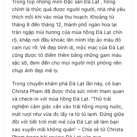
Trong top những món Đặc sản Đà Lạt , hồng
chính là thức quả được người người, nhà nhà yêu
thích mỗi khi vào mùa thu hoạch. Khoảng từ
tháng 8 đến tháng 12, thành phố ngàn hoa lại
tràn ngập mùi hương của mùa hồng Đà Lạt chín
rộ, khắp nơi đều khoác lên mình lớp ảo màu đỏ
cam rực rỡ. Vẻ đẹp bình dị, mộc mạc của Đà Lạt
cũng được tô điểm thêm bằng những gam màu
sặc sỡ, đem đến cho mọi người một phông nền
chụp ảnh đẹp mê ly.
Trong chuyến khám phá Đà Lạt lần này, cô bạn
Christa Pham đã được thỏa sức mình tham quan
và check-in với mùa hồng Đà Lạt. “Thử trải
nghiệm cảm giác cắn vào trái hồng mọng nước,
mát rượi như vừa đc lấy ra từ tủ lạnh. Đứng giữa
đồi với tiết trời mát mẻ của Đà Lạt sẽ làm bạn
xao xuyến mãi không quên” – Chia sẻ từ Christa
Pham trong bài review Đà Lạt vừa qua.