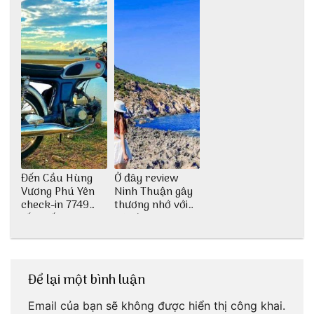
Đến Cầu Hùng
Ở đây review
Vương Phú Yên
Ninh Thuận gây
check-in 7749
thương nhớ với
tấm sống ảo
nét đẹp thiên
nhiên tuyệt sắc
Để lại một bình luận
Email của bạn sẽ không được hiển thị công khai.