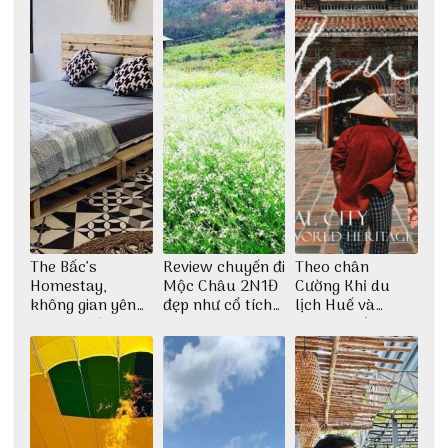
The Bấc’s
Review chuyến đi
Theo chân
Homestay,
Mộc Châu 2N1Đ
Cường Khỉ du
không gian yên
đẹp như cổ tích
lịch Huế và
bình tại Hòn Sơn
cùng nhóm bạn
check-in đúng
Thu Hà
những góc chụp
đẹp