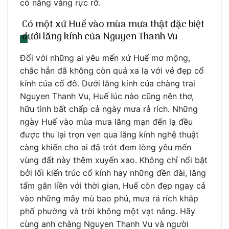
có nắng vàng rực rỡ.
Có một xứ Huế vào mùa mưa thật đặc biệt
dưới lăng kính của Nguyen Thanh Vu
Đối với những ai yêu mến xứ Huế mơ mộng,
chắc hẳn đã không còn quá xa lạ với vẻ đẹp cổ
kính của cố đô. Dưới lăng kính của chàng trai
Nguyen Thanh Vu, Huế lúc nào cũng nên thơ,
hữu tình bất chấp cả ngày mưa rả rích. Những
ngày Huế vào mùa mưa lãng mạn đến lạ đều
được thu lại trọn vẹn qua lăng kính nghệ thuật
càng khiến cho ai đã trót đem lòng yêu mến
vùng đất này thêm xuyến xao. Không chỉ nổi bật
bởi lối kiến trúc cổ kính hay những đền đài, lăng
tẩm gắn liền với thời gian, Huế còn đẹp ngay cả
vào những mây mù bao phủ, mưa rả rích khắp
phố phường và trời không một vạt nắng. Hãy
cùng anh chàng Nguyen Thanh Vu và người