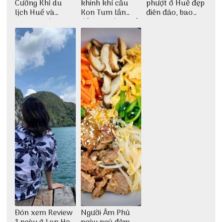
Cường Khỉ du
khinh khí cầu
phượt ở Huế đẹp
lịch Huế và
Kon Tum lần
điên đảo, bao
check-in đúng
đầu tiên được tổ
phê cho dân xê
những góc chụp
chức
dịch
đẹp
Đón xem Review
Người Âm Phủ