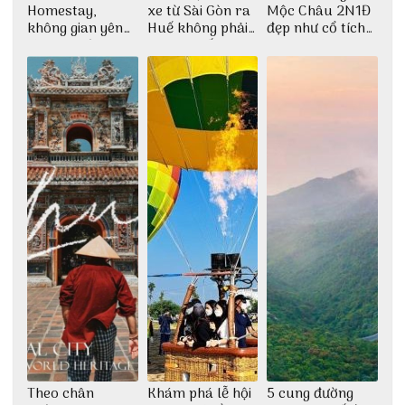
Homestay,
xe từ Sài Gòn ra
Mộc Châu 2N1Đ
không gian yên
Huế không phải
đẹp như cổ tích
bình tại Hòn Sơn
ai cũng biết
cùng nhóm bạn
Thu Hà
Theo chân
Khám phá lễ hội
5 cung đường