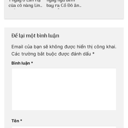
1 ngày ở Lan Hạ
ngày ngủ đêm
của cô nàng Linh
bay ra Cố Đô ăn
Trần
Cơm Âm Phủ
Huế
Để lại một bình luận
Email của bạn sẽ không được hiển thị công khai.
Các trường bắt buộc được đánh dấu
*
Bình luận
*
Tên
*