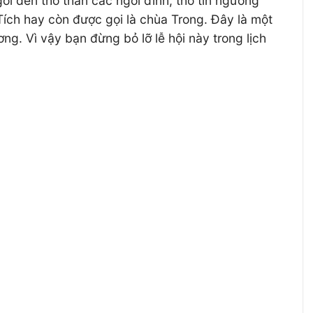
i đền thờ thần các ngôi đình, thờ tín ngưỡng
ch hay còn được gọi là chùa Trong. Đây là một
g. Vì vậy bạn đừng bỏ lỡ lễ hội này trong lịch