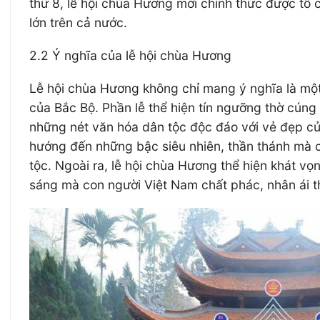
thứ 8, lễ hội chùa Hương mới chính thức được tổ c
lớn trên cả nước.
2.2 Ý nghĩa của lễ hội chùa Hương
Lễ hội chùa Hương không chỉ mang ý nghĩa là một
của Bắc Bộ. Phần lễ thể hiện tín ngưỡng thờ cúng 
những nét văn hóa dân tộc độc đáo với vẻ đẹp của
hướng đến những bậc siêu nhiên, thần thánh mà cò
tộc. Ngoài ra, lễ hội chùa Hương thể hiện khát vọ
sáng mà con người Việt Nam chất phác, nhân ái t