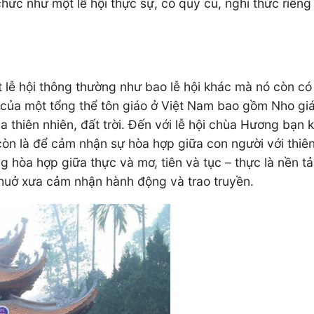
hức như một lễ hội thực sự, có quy củ, nghi thức riêng 
 lễ hội thông thường như bao lễ hội khác mà nó còn có
của một tổng thể tôn giáo ở Việt Nam bao gồm Nho giáo,
 thiên nhiên, đất trời. Đến với lễ hội chùa Hương bạn
n là để cảm nhận sự hòa hợp giữa con người với thiên 
ng hòa hợp giữa thực và mơ, tiên và tục – thực là nền t
huở xưa cảm nhận hành động và trao truyền.