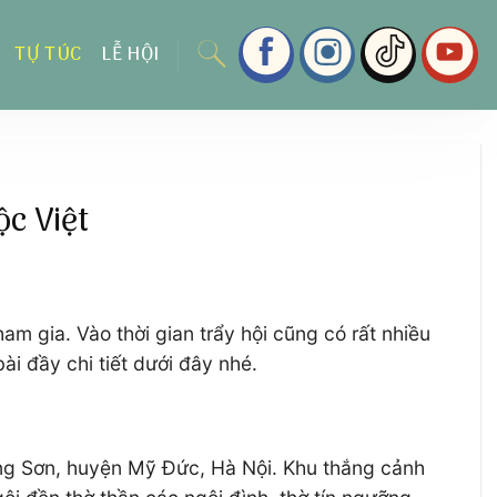
TỰ TÚC
LỄ HỘI
c Việt
am gia. Vào thời gian trẩy hội cũng có rất nhiều
ài đầy chi tiết dưới đây nhé.
ơng Sơn, huyện Mỹ Đức, Hà Nội. Khu thắng cảnh