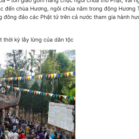
 – tôn giáo gồm hàng chục ngôi chùa thờ Phật, vài ngô
ắc đến chùa Hương, ngôi chùa nằm trong động Hương Tí
g đông đảo các Phật tử trên cả nước tham gia hành hươn
 thời kỳ lẫy lừng của dân tộc