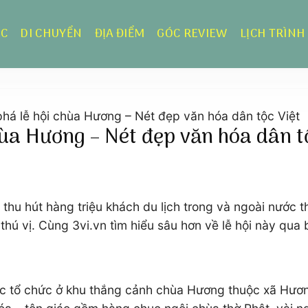
ỰC
DI CHUYỂN
ĐỊA ĐIỂM
GÓC REVIEW
LỊCH TRÌNH
há lễ hội chùa Hương – Nét đẹp văn hóa dân tộc Việt
hùa Hương – Nét đẹp văn hóa dân tộ
thu hút hàng triệu khách du lịch trong và ngoài nước th
hú vị. Cùng 3vi.vn tìm hiểu sâu hơn về lễ hội này qua b
được tổ chức ở khu thắng cảnh chùa Hương thuộc xã Hư