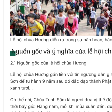
Lễ hội chùa Hương diễn ra trong sự hân hoan, há
Nguồn gốc và ý nghĩa của lễ hội c
2.1 Nguồn gốc của lễ hội chùa Hương
Lễ hội chùa Hương gắn liền với tín ngưỡng dân gia
Sơn để tu hành 9 năm sau đó đắc đạo thành Phật 
xanh tươi. .
Có thể nói, Chúa Trịnh Sâm là người đưa vị thế độ
thời bấy giờ. Hàng năm, mỗi khi mùa xuân đến, d