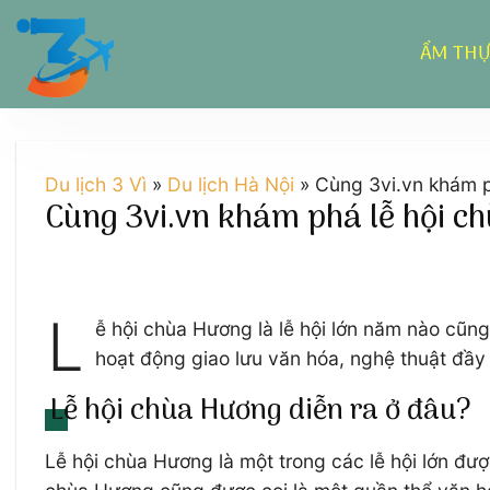
Chuyển
đến
ẨM TH
nội
dung
Du lịch 3 Vì
»
Du lịch Hà Nội
»
Cùng 3vi.vn khám p
Cùng 3vi.vn khám phá lễ hội c
L
ễ hội chùa Hương là lễ hội lớn năm nào cũng 
hoạt động giao lưu văn hóa, nghệ thuật đầy t
Lễ hội chùa Hương diễn ra ở đâu?
Lễ hội chùa Hương là một trong các lễ hội lớn 