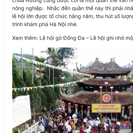
chùa Hương cũng được coi là một quần thể văn hóa
nông nghiệp. Nhắc đến quần thể này thì phải nh
lễ hội lớn được tổ chức hằng năm, thu hút số lượn
trình khám phá Hà Nội nhé.
Xem thêm: Lễ hội gò Đống Đa – Lễ hội ghi nhớ một