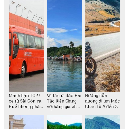
Mách bạn TOP7
Vé tàu đi đảo Hải
Hướng dẫn
xe từ Sài Gòn ra
Tặc Kiên Giang
đường đi lên Mộc
Huế không phải
với bảng giá chi
Châu từ A đến Z
ai cũng biết
tiết