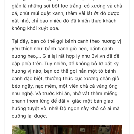
giản là những sợi bột lọc trắng, có xương và chả
cá, chút múi quật xanh, thêm vài lát ớt đỏ được
xắt nhỏ, chỉ bao nhiêu đó đã khiến thực khách
không khỏi xuýt xoa.
Tại đây, bạn có thể gọi bánh canh theo hương vị
yêu thích như: bánh canh giò heo, bánh canh
xương heo,… Giá lại rất hợp lý như 3vi.vn đã đề
cập phía trên. Tuy nhiên, để không bỏ lỡ bất kỳ
hương vị nào, bạn có thể gọi hẳn một tô bánh
canh đặc biệt, thưởng thức cục xương chân giò
béo ngậy, nạc mềm, một viên chả cá vàng óng
như nghệ. Và trước khi ăn, nhớ vắt thêm miếng
chanh thơm lừng để đãi vị giác một bản giao
hưởng tuyệt vời nhé! Độ ngon này khó có ai mà
cưỡng lại được.