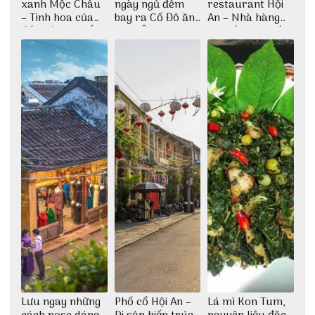
xanh Mộc Châu
ngày ngủ đêm
restaurant Hội
– Tinh hoa của
bay ra Cố Đô ăn
An – Nhà hàng
đất trời Tây Bắc
Cơm Âm Phủ
cao lầu có thiết
Huế
kế vô cùng ấn
tượng giữa lòng
phố Hội
Lưu ngay những
Phố cổ Hội An –
Lá mì Kon Tum,