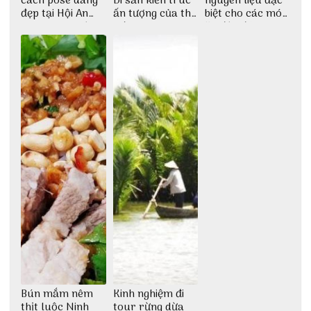
cách pose dáng
Di sản kiến trúc
nguyên liệu đặc
đẹp tại Hội An
ấn tượng của thế
biệt cho các món
cho dân nghiện
giới
ăn độc đáo
sống ảo
Bún mắm nêm
Kinh nghiệm đi
thịt luộc Ninh
tour rừng dừa