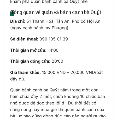
khám phá quán bánh canh bà Quýt nhé!
Tổng quan về quán và bánh canh bà Quýt
Địa chỉ:
51 Thanh Hóa, Tân An, Phố cổ Hội An
(ngay cạnh bánh mỳ Phượng)
Số điện thoại:
090 105 01 39
Thời gian mở cửa:
14:00
Thời gian đóng cửa:
20:00
Giá tham khảo:
15.000 VND – 20.000 VND/bát
đầy đủ.
Quán bánh canh bà Quýt nằm trong một con
hẻm chưa đầy 2 mét, chứa khoảng 10 chiếc bàn
nhỏ được để dọc theo lối đi. Dù thời tiết có
nắng nóng hay mưa gió thì quán bánh canh của
bà lúc nào cũng đông đúc, tấp nập người ra vào.