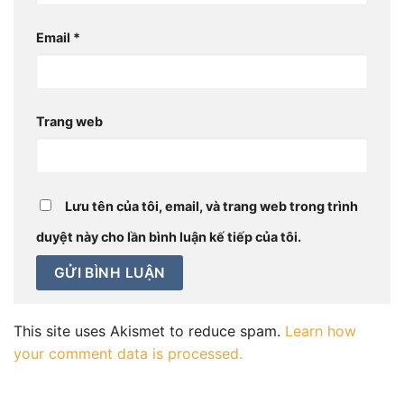
Email
*
Trang web
Lưu tên của tôi, email, và trang web trong trình
duyệt này cho lần bình luận kế tiếp của tôi.
This site uses Akismet to reduce spam.
Learn how
your comment data is processed.