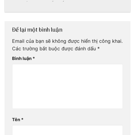
Trang với anh
tấm sống ảo
chàng Lộc Vũ
Để lại một bình luận
Email của bạn sẽ không được hiển thị công khai.
Các trường bắt buộc được đánh dấu
*
Bình luận
*
Tên
*