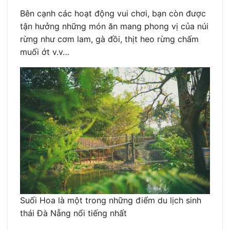
Bên cạnh các hoạt động vui chơi, bạn còn được
tận hưởng những món ăn mang phong vị của núi
rừng như cơm lam, gà đồi, thịt heo rừng chấm
muối ớt v.v…
Suối Hoa là một trong những điểm du lịch sinh
thái Đà Nẵng nổi tiếng nhất