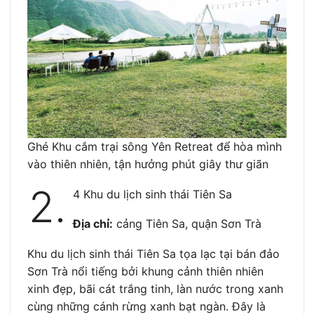
Ghé Khu cắm trại sông Yên Retreat để hòa mình
vào thiên nhiên, tận hưởng phút giây thư giãn
2.
4 Khu du lịch sinh thái Tiên Sa
Địa chỉ:
cảng Tiên Sa, quận Sơn Trà
Khu du lịch sinh thái Tiên Sa tọa lạc tại bán đảo
Sơn Trà nổi tiếng bởi khung cảnh thiên nhiên
xinh đẹp, bãi cát trắng tinh, làn nước trong xanh
cùng những cánh rừng xanh bạt ngàn. Đây là