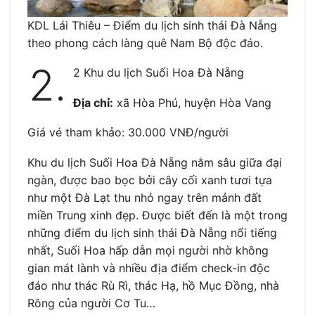
KDL Lái Thiêu – Điểm du lịch sinh thái Đà Nẵng
theo phong cách làng quê Nam Bộ độc đáo.
2.
2 Khu du lịch Suối Hoa Đà Nẵng
Địa chỉ:
xã Hòa Phú, huyện Hòa Vang
Giá vé tham khảo: 30.000 VNĐ/người
Khu du lịch Suối Hoa Đà Nẵng nằm sâu giữa đại
ngàn, được bao bọc bởi cây cối xanh tươi tựa
như một Đà Lạt thu nhỏ ngay trên mảnh đất
miền Trung xinh đẹp. Được biết đến là một trong
những điểm du lịch sinh thái Đà Nẵng nổi tiếng
nhất, Suối Hoa hấp dẫn mọi người nhờ không
gian mát lành và nhiều địa điểm check-in độc
đáo như thác Rù Rì, thác Hạ, hồ Mục Đồng, nhà
Rông của người Cơ Tu…