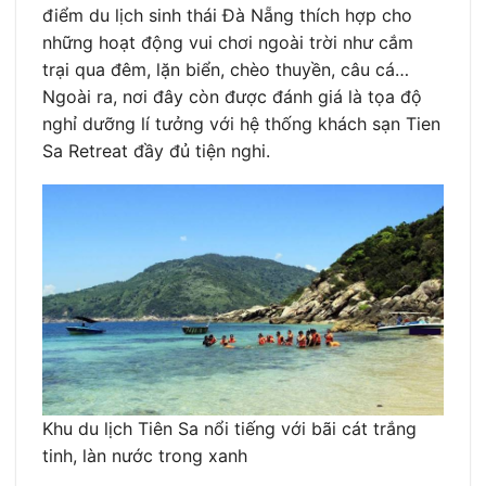
điểm du lịch sinh thái Đà Nẵng thích hợp cho
những hoạt động vui chơi ngoài trời như cắm
trại qua đêm, lặn biển, chèo thuyền, câu cá…
Ngoài ra, nơi đây còn được đánh giá là tọa độ
nghỉ dưỡng lí tưởng với hệ thống khách sạn Tien
Sa Retreat đầy đủ tiện nghi.
Khu du lịch Tiên Sa nổi tiếng với bãi cát trắng
tinh, làn nước trong xanh