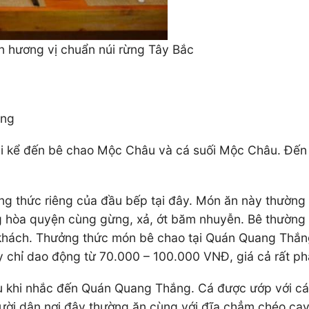
 hương vị chuẩn núi rừng Tây Bắc
ắng
i kể đến bê chao Mộc Châu và cá suối Mộc Châu. Đến 
g thức riêng của đầu bếp tại đây. Món ăn này thường 
òa quyện cùng gừng, xả, ớt băm nhuyễn. Bê thường đượ
c khách. Thưởng thức món bê chao tại Quán Quang Thắng
y chỉ dao động từ 70.000 – 100.000 VNĐ, giá cả rất p
khi nhắc đến Quán Quang Thắng. Cá được ướp với các lo
gười dân nơi đây thường ăn cùng với đĩa chẳm chéo cay 