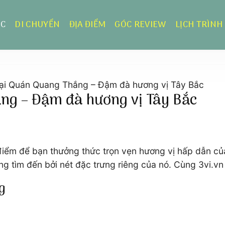
ỰC
DI CHUYỂN
ĐỊA ĐIỂM
GÓC REVIEW
LỊCH TRÌNH
ại Quán Quang Thắng – Đậm đà hương vị Tây Bắc
ng – Đậm đà hương vị Tây Bắc
iểm để bạn thưởng thức trọn vẹn hương vị hấp dẫn của
ng tìm đến bởi nét đặc trưng riêng của nó. Cùng 3vi.v
ng