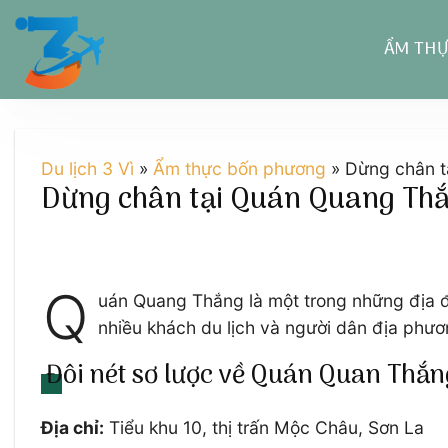
Chuyển
đến
ẨM TH
nội
dung
Du lịch 3 Vì
»
Ẩm thực bốn phương
»
Dừng chân t
Dừng chân tại Quán Quang Thắ
Q
uán Quang Thắng là một trong những địa đ
nhiều khách du lịch và người dân địa phươ
Đôi nét sơ lược về Quán Quan Thắ
Địa chỉ:
Tiểu khu 10, thị trấn Mộc Châu, Sơn La