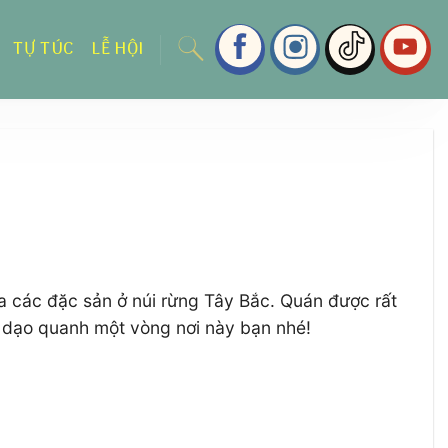
TỰ TÚC
LỄ HỘI
 các đặc sản ở núi rừng Tây Bắc. Quán được rất
n dạo quanh một vòng nơi này bạn nhé!