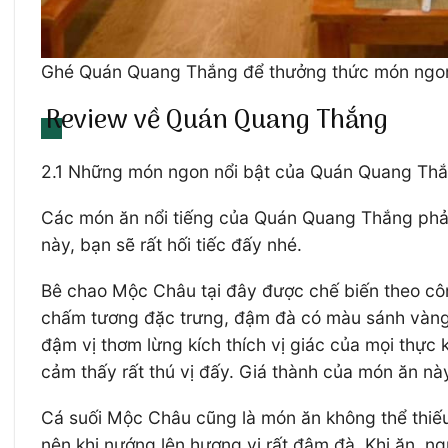
Ghé Quán Quang Thắng để thưởng thức món ngon
Review về Quán Quang Thắng
2.1 Những món ngon nổi bật của Quán Quang Th
Các món ăn nổi tiếng của Quán Quang Thắng phả
này, bạn sẽ rất hối tiếc đấy nhé.
Bê chao Mộc Châu tại đây được chế biến theo côn
chấm tương đặc trưng, đậm đà có màu sánh vàng h
đậm vị thơm lừng kích thích vị giác của mọi thự
cảm thấy rất thú vị đấy. Giá thành của món ăn nà
Cá suối Mộc Châu cũng là món ăn không thể thiếu 
nên khi nướng lên hương vị rất đậm đà. Khi ăn, n