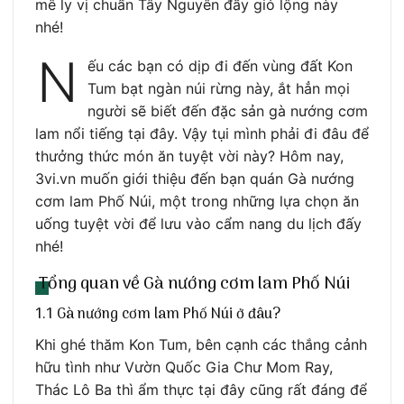
mê ly vị chuẩn Tây Nguyên đầy gió lộng này
nhé!
N
ếu các bạn có dịp đi đến vùng đất Kon
Tum bạt ngàn núi rừng này, ắt hẳn mọi
người sẽ biết đến đặc sản gà nướng cơm
lam nổi tiếng tại đây. Vậy tụi mình phải đi đâu để
thưởng thức món ăn tuyệt vời này? Hôm nay,
3vi.vn muốn giới thiệu đến bạn quán Gà nướng
cơm lam Phố Núi, một trong những lựa chọn ăn
uống tuyệt vời để lưu vào cẩm nang du lịch đấy
nhé!
Tổng quan về Gà nướng cơm lam Phố Núi
1.1 Gà nướng cơm lam Phố Núi ở đâu?
Khi ghé thăm Kon Tum, bên cạnh các thắng cảnh
hữu tình như Vườn Quốc Gia Chư Mom Ray,
Thác Lô Ba thì ẩm thực tại đây cũng rất đáng để