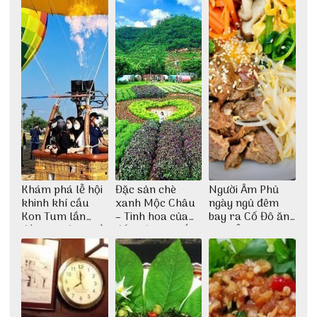
Khám phá lễ hội
Đặc sản chè
Người Âm Phủ
khinh khí cầu
xanh Mộc Châu
ngày ngủ đêm
Kon Tum lần
– Tinh hoa của
bay ra Cố Đô ăn
đầu tiên được tổ
đất trời Tây Bắc
Cơm Âm Phủ
chức
Huế