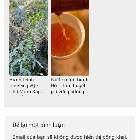
Hành trình
Nước mắm Gành
trekking VQG
Đỏ – Tâm huyết
Chư Mom Ray
giữ vững hương vị
tìm về núi rừng
nước mắm sau
đại ngàn
bao đời
Để lại một bình luận
Email của bạn sẽ không được hiển thị công khai.