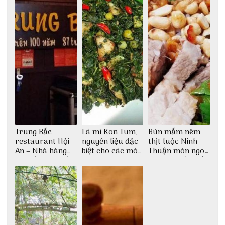
Trung Bắc
Lá mì Kon Tum,
Bún mắm nêm
restaurant Hội
nguyên liệu đặc
thịt luộc Ninh
An – Nhà hàng
biệt cho các món
Thuận món ngon
cao lầu có thiết
ăn độc đáo
dân dã miền biển
kế vô cùng ấn
tượng giữa lòng
phố Hội